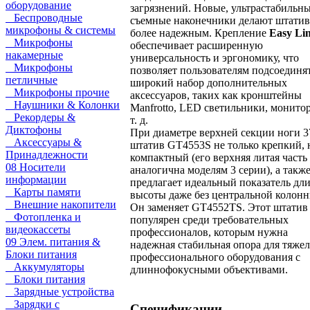
оборудование
загрязнений. Новые, ультрастабильны
Беспроводные
съемные наконечники делают штатив
микрофоны & системы
более надежным. Крепление
Easy Li
Микрофоны
обеспечивает расширенную
накамерные
универсальность и эргономику, что
Микрофоны
позволяет пользователям подсоединя
петличные
широкий набор дополнительных
Микрофоны прочие
аксессуаров, таких как кронштейны
Наушники & Колонки
Manfrotto, LED светильники, монито
Рекордеры &
т. д.
Диктофоны
При диаметре верхней секции ноги 3
Аксессуары &
штатив GT4553S не только крепкий, 
Принадлежности
компактный (его верхняя литая часть
08 Носители
аналогична моделям 3 серии), а такж
информации
предлагает идеальный показатель дл
Карты памяти
высоты даже без центральной колонн
Внешние накопители
Он заменяет GT4552TS. Этот штатив
Фотопленка и
популярен среди требовательных
видеокассеты
профессионалов, которым нужна
09 Элем. питания &
надежная стабильная опора для тяже
Блоки питания
профессионального оборудования с
Аккумуляторы
длиннофокусными объективами.
Блоки питания
Зарядные устройства
Зарядки с
Спецификации