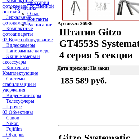
Компактные
Глоссарий
фотокамеры со сменной
Компания
оптикой
О нас
Зеркальные
Контакты
фотокамеры
Артикул: 26936
Расписание
Компактные
Штатив Gitzo
фотоаппараты
02 Видео оборудование
GT4553S Systemat
Видеокамеры
Панорамные камеры
4 серия 5 секции
Экшн-камеры и
аксессуары
Коптеры и
Дата прихода: На заказ
Комплектующие
185 589 руб.
Системы
стабилизации и
удержания
Видеомониторы
Телесуфлеры
Прочее
03 Объективы
Canon
Nikon
Fujifilm
Olympus
Gitzo Systematic