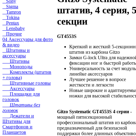
Sony
Sigma
штатив, 4 серия, 
Tamron
Tokina
секции
Pentax
Lensbaby
Прочие
GT4553S
04 Аксессуары для фото
& видео
Крепкий и жесткий 5-секцион
Штативы и
штатив из карбона Gitzo
аксессуары
Замки G-lock Ultra для надежно
Штативы
фиксации ног и быстрой работ
Моноподы
Универсальность за счет модул
Комплекты (штатив
линейке аксессуаров
+ голова)
Лучшее решение в вопросе
Штативные головы
жесткости и легкости
Аксессуары
Новые широкие и адаптируемы
Площадки для
ножки для высокой стабильнос
головок
Штативы без
головок
Gitzo Systematic GT4553S 4 серии
-
Дежатели и
мощный пятисекционный
Штативы для
профессиональный штатив из карбон
Смартфонов и
предназначенный для безопасной
Планшетов
поддержки более длинных объективо