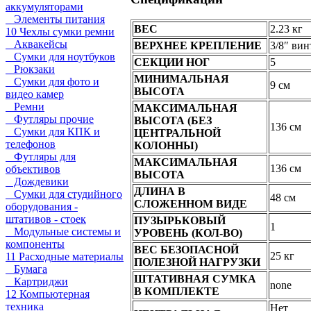
аккумуляторами
Элементы питания
ВЕС
2.23 кг
10 Чехлы сумки ремни
Аквакейсы
ВЕРХНЕЕ КРЕПЛЕНИЕ
3/8″ вин
Сумки для ноутбуков
СЕКЦИИ НОГ
5
Рюкзаки
МИНИМАЛЬНАЯ
Сумки для фото и
9 см
ВЫСОТА
видео камер
Ремни
МАКСИМАЛЬНАЯ
Футляры прочие
ВЫСОТА (БЕЗ
136 см
Сумки для КПК и
ЦЕНТРАЛЬНОЙ
телефонов
КОЛОННЫ)
Футляры для
МАКСИМАЛЬНАЯ
136 см
объективов
ВЫСОТА
Дождевики
ДЛИНА В
Сумки для студийного
48 см
СЛОЖЕННОМ ВИДЕ
оборудования -
штативов - стоек
ПУЗЫРЬКОВЫЙ
1
Модульные системы и
УРОВЕНЬ (КОЛ-ВО)
компоненты
ВЕС БЕЗОПАСНОЙ
25 кг
11 Расходные материалы
ПОЛЕЗНОЙ НАГРУЗКИ
Бумага
ШТАТИВНАЯ СУМКА
Картриджи
none
В КОМПЛЕКТЕ
12 Компьютерная
техника
Нет