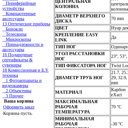
ЦЕНТРАЛЬНАЯ
Периферийные
централ
КОЛОННА
устройства
колонн
Компьютерные
ДИАМЕТР ВЕРХНЕГО
70 mm
аксессуары
ДИСКА
13 Оптические приборы
ЦВЕТ
Нуар де
Бинокли
Телескопы
КРЕПЛЕНИЕ EASY
Да
Микроскопы
LINK
Принадлежности и
ТИП НОГ
Одинар
аксессуары
УГОЛ РАССТАНОВКИ
16 Подарочные
23°, 53°,
НОГ
сертификаты &
сувениры
ТИП ФИКСАТОРА НОГ
Twist Lo
18 Комиссионная и Б.У.
21.7, 25.
техника
ДИАМЕТР ТРУБ НОГ
29, 32.9,
1 Фотоаппараты и
mm
видеокамеры
Карбон
2 Объективы
МАТЕРИАЛ
eXact
3 Прочее
Ваша корзина
МАКСИМАЛЬНАЯ
РАБОЧАЯ
70 °C
Оформить заказ
ТЕМПЕРАТУРА
Корзина пуста.
МИНИМАЛЬНАЯ
РАБОЧАЯ
-30 °C