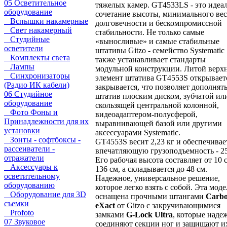
05 Осветительное
тяжелых камер. GT4533LS - это идеа
оборудование
сочетание высоты, минимального вес
Вспышки накамерные
долговечности и бескомпромиссной
Свет накамерный
стабильности. Не только самые
Студийные
«выносливые» и самые стабильные
осветители
штативы Gitzo - семейство Systematic
Комплекты света
также устанавливает стандарты
Лампы
модульной конструкции. Литой верх
Синхронизаторы
элемент штатива GT4553S открывает
(Радио ИК кабели)
закрывается, что позволяет дополнят
06 Студийное
штатив плоским диском, зубчатой ил
оборудование
скользящей центральной колонной,
Фото Фоны и
видеоадаптером-полусферой,
Принадлежности для их
выравнивающей базой или другими
установки
аксессуарами Systematic.
Зонты - софтбоксы -
GT4553S весит 2,23 кг и обеспечивае
рассеиватели -
впечатляющую грузоподъемность - 25
отражатели
Его рабочая высота составляет от 10 
Аксессуары к
136 см, а складывается до 48 см.
осветительному
Надежное, универсальное решение,
оборудованию
которое легко взять с собой. Эта моде
Оборудование для 3D
оснащена прочными штангами
Carb
съемки
eXact
от Gitzo с закручивающимися
Profoto
замками
G-Lock Ultra
, которые наде
07 Звуковое
соединяют секции ног и защищают и