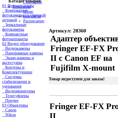
Каталог товаров
Глоссарий
01 Фотоаппараты
Компания
Компактные
О нас
фотокамеры со сменной
Контакты
оптикой
Расписание
Зеркальные
фотокамеры
Артикул: 28360
Компактные
Адаптер объекти
фотоаппараты
02 Видео оборудование
Fringer EF-FX Pr
Видеокамеры
Панорамные камеры
II с Canon EF на
Экшн-камеры и
аксессуары
Fujifilm X-mount
Коптеры и
Комплектующие
Системы
Товар недоступен для заказа!
стабилизации и
удержания
Видеомониторы
Телесуфлеры
Прочее
Fringer EF-FX Pr
03 Объективы
Canon
II
Nikon