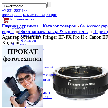
+7-831-2831133
Фотопрокат
Комиссионка
Акции
Корзина пуста.
Главная страница
Каталог товаров
04 Аксессуар
Обзоры
видео
Переходные кольца & конвертеры
Перехо
Фотоаппараты
Объективы
Адаптер объектива Fringer EF-FX Pro II с Canon EF
Фильтры
X-mount
Новости
Фото и видео
Гаджеты
Аксессуары
Слухи
Новости компании
Услуги
Прокат фототехники
Выкуп и реализация
Покупателям
Акции
Как сделать заказ
Доставка и оплата
Кредит
Гарантии