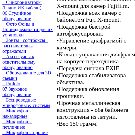
Синхронизаторы
X-mount для камер Fujifilm.
(Радио ИК кабели)
•
Поддержка всех камер с
06 Студийное
оборудование
байонетом Fuji X-mount.
Фото Фоны и
•
Поддержка быстрой
Принадлежности для их
автофокусировки.
установки
•
Управление диафрагмой с
Зонты - софтбоксы -
рассеиватели -
камеры.
отражатели
•
Кольцо управления диафраг
Аксессуары к
на корпусе переходника.
осветительному
•
Передача сигнала EXIF.
оборудованию
Оборудование для 3D
•
Поддержка стабилизатора
съемки
объектива.
Profoto
•
Поддержка обновления
07 Звуковое
оборудование
прошивки.
Беспроводные
•
Прочная металлическая
микрофоны & системы
конструкция - оба байонета
Микрофоны
изготовлены из латуни.
накамерные
Микрофоны
•
Вес 150 грамм.
петличные
Микрофоны прочие