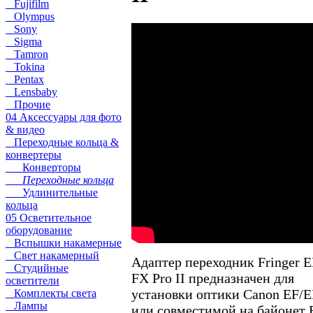
Fujifilm
Olympus
Sony
Sigma
Tamron
Tokina
Pentax
Lensbaby
Прочие
04 Аксессуары для фото
& видео
Переходные кольца &
конвертеры
Конверторы
Переходные кольца
Удлинительные
кольца
05 Осветительное
оборудование
Вспышки накамерные
Свет накамерный
Адаптер переходник Fringer E
Студийные
FX Pro II предназначен для
осветители
установки оптики Canon EF/E
Комплекты света
Лампы
или совместимой на байонет F