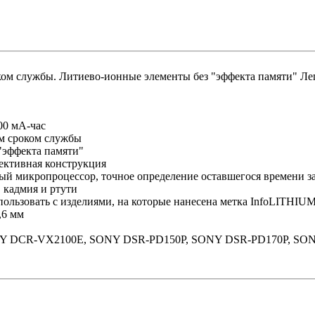
ом службы. Литиево-ионные элементы без "эффекта памяти" Лег
200 мА-час
м сроком службы
"эффекта памяти"
ективная конструкция
ный микропроцессор, точное определение оставшегося времени за
 кадмия и ртути
ользовать с изделиями, на которые нанесена метка InfoLITHIUM
,6 мм
ONY DCR-VX2100E, SONY DSR-PD150P, SONY DSR-PD170P, SO