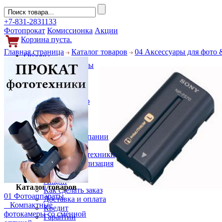
+7-831-2831133
Фотопрокат
Комиссионка
Акции
Корзина пуста.
Главная страница
Каталог товаров
04 Аксессуары для фото 
Обзоры
Фотоаппараты
Объективы
Фильтры
Новости
Фото и видео
Гаджеты
Аксессуары
Слухи
Новости компании
Услуги
Прокат фототехники
Выкуп и реализация
Покупателям
Акции
Каталог товаров
Как сделать заказ
01 Фотоаппараты
Доставка и оплата
Компактные
Кредит
фотокамеры со сменной
Гарантии