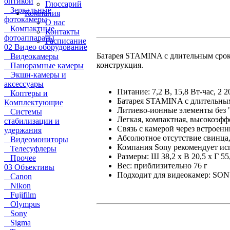
оптикой
Глоссарий
Зеркальные
Компания
фотокамеры
О нас
Компактные
Контакты
фотоаппараты
Расписание
02 Видео оборудование
Батарея STAMINA с длительным срок
Видеокамеры
конструкция.
Панорамные камеры
Экшн-камеры и
аксессуары
Питание: 7,2 В, 15,8 Вт-час, 2 
Коптеры и
Батарея STAMINA с длительны
Комплектующие
Литиево-ионные элементы без 
Системы
Легкая, компактная, высокоэфф
стабилизации и
Связь с камерой через встроен
удержания
Абсолютное отсутствие свинца,
Видеомониторы
Компания Sony рекомендует исп
Телесуфлеры
Размеры: Ш 38,2 x В 20,5 x Г 55
Прочее
Вес: приблизительно 76 г
03 Объективы
Подходит для видеокамер: S
Canon
Nikon
Fujifilm
Olympus
Sony
Sigma