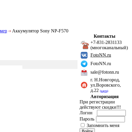
амер
Аккумулятор Sony NP-F570
Контакты
+7-831-2831133
(многоканальный)
FotoNN.ru
FotoNN.ru
sale@fotonn.ru
г. Н.Новгород,
ул.Воровского,
д.22
(карта)
Авторизация
При регистрации
действуют скидки!!!
Логин
Пароль
Запомнить меня