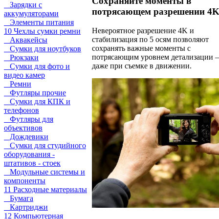
Сохраняйте моменты в
Зарядки с
потрясающем разрешении 4
аккумуляторами
Элементы питания
Невероятное разрешение 4K и
10 Чехлы сумки ремни
стабилизация по 5 осям позволяют
Аквакейсы
сохранять важные моменты с
Сумки для ноутбуков
потрясающим уровнем детализации 
Рюкзаки
даже при съемке в движении.
Сумки для фото и
видео камер
Ремни
Футляры прочие
Сумки для КПК и
телефонов
Футляры для
объективов
Дождевики
Сумки для студийного
оборудования -
штативов - стоек
Модульные системы и
компоненты
11 Расходные материалы
Бумага
Картриджи
12 Компьютерная