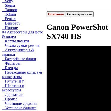
Sony
Sigma
Tamron
Tokina
Описание
Характеристики
Pentax
Lensbaby
Canon PowerShot
Прочие
04 Аксессуары для фото
SX740 HS
& видео
Карты памяти
Чехлы сумки ремни
Аккумуляторы &
зарядки
Батарейные блоки
Фильтры
Бленды
Переходные кольца &
конвертеры
Пульты ДУ
Штативы и
аксессуары
Держатели
Прочее
Чистящие средства
Установка баланса