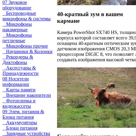
07 Звуковое
оборудование
Беспроводные
40-кратный зум в вашем
микрофоны & системы
кармане
Микрофоны
накамерные
Камера PowerShot SX740 HS, толщин
Микрофоны
корпуса которой составляет всего 39,
петличные
оснащена 40-кратным оптическим зу
Микрофоны прочие
датчиком изображения CMOS 20,3 М
Наушники & Колонки
процессором DIGIC 8, что позволяет 
Рекордеры &
создавать изображения высокой четко
Диктофоны
Аксессуары &
Принадлежности
08 Носители
информации
Карты памяти
Внешние накопители
Фотопленка и
видеокассеты
09 Элем. питания &
Блоки питания
Аккумуляторы
Блоки питания
Зарядные устройства