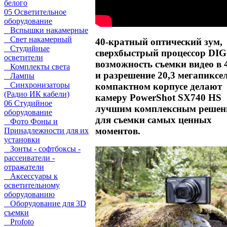
белого
05 Осветительное
оборудование
Вспышки накамерные
Свет накамерный
40-кратный оптический зум,
Студийные
сверхбыстрый процессор DIG
осветители
возможность съемки видео в 
Комплекты света
и разрешение 20,3 мегапиксе
Лампы
Синхронизаторы
компактном корпусе делают
(Радио ИК кабели)
камеру PowerShot SX740 HS
06 Студийное
лучшим комплексным решен
оборудование
для съемки самых ценных
Фото Фоны и
моментов.
Принадлежности для их
установки
Зонты - софтбоксы -
рассеиватели -
отражатели
Аксессуары к
осветительному
оборудованию
Оборудование для 3D
съемки
Profoto