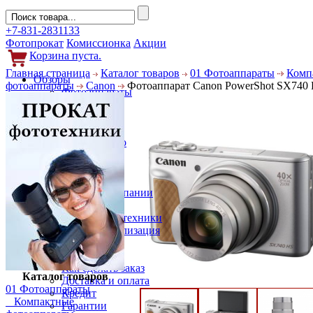
+7-831-2831133
Фотопрокат
Комиссионка
Акции
Корзина пуста.
Главная страница
Каталог товаров
01 Фотоаппараты
Комп
Обзоры
фотоаппараты
Canon
Фотоаппарат Canon PowerShot SX740 
Фотоаппараты
Объективы
Фильтры
Новости
Фото и видео
Гаджеты
Аксессуары
Слухи
Новости компании
Услуги
Прокат фототехники
Выкуп и реализация
Покупателям
Акции
Как сделать заказ
Каталог товаров
Доставка и оплата
01 Фотоаппараты
Кредит
Компактные
Гарантии