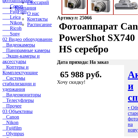
фотоаппараты
Глоссарий
Canon
Компания
FujiFilm
О нас
Leica
Артикул: 25066
Контакты
Nikon
Фотоаппарат Ca
Расписание
Ricoh
Sony
PowerShot SX740
02 Видео оборудование
Видеокамеры
HS серебро
Панорамные камеры
Экшн-камеры и
аксессуары
Дата прихода: На заказ
Коптеры и
А
65 988 руб.
Комплектующие
Системы
Хочу скидку!
и
стабилизации и
удержания
с
Видеомониторы
Телесуфлеры
Прочее
• Об
03 Объективы
стар
Canon
фото
Nikon
на
Fujifilm
нову
Olympus