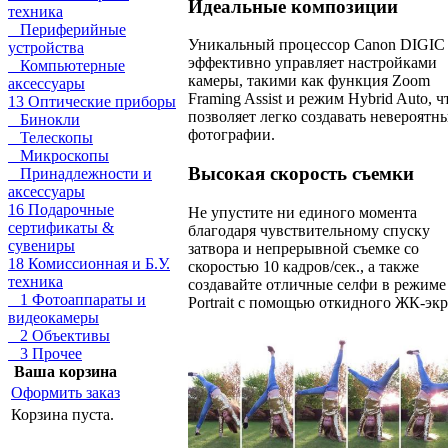
Идеальные композиции
техника
Периферийные
Уникальный процессор Canon DIGIC
устройства
эффективно управляет настройками
Компьютерные
камеры, такими как функция Zoom
аксессуары
Framing Assist и режим Hybrid Auto, ч
13 Оптические приборы
позволяет легко создавать невероятн
Бинокли
фотографии.
Телескопы
Микроскопы
Высокая скорость съемки
Принадлежности и
аксессуары
16 Подарочные
Не упустите ни единого момента
сертификаты &
благодаря чувствительному спуску
сувениры
затвора и непрерывной съемке со
18 Комиссионная и Б.У.
скоростью 10 кадров/сек., а также
техника
создавайте отличные селфи в режиме 
1 Фотоаппараты и
Portrait с помощью откидного ЖК-экр
видеокамеры
2 Объективы
3 Прочее
Ваша корзина
Оформить заказ
Корзина пуста.