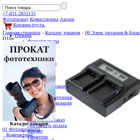
+7-831-2831133
Фотопрокат
Комиссионка
Акции
Корзина пуста.
Главная страница
Каталог товаров
09 Элем. питания & Блок
Обзоры
D16s/
Фотоаппараты
Объективы
Фильтры
Новости
Фото и видео
Гаджеты
Аксессуары
Слухи
Новости компании
Услуги
Прокат фототехники
Выкуп и реализация
Покупателям
Акции
Как сделать заказ
Каталог товаров
Доставка и оплата
01 Фотоаппараты
Кредит
Компактные
Гарантии