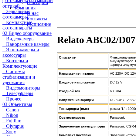
фотокамеры со сменной
Глоссарий
оптикой
Компания
Зеркальные
О нас
фотокамеры
Контакты
Компактные
Расписание
фотоаппараты
02 Видео оборудование
Relato ABC02/D07S
Видеокамеры
Панорамные камеры
Экшн-камеры и
аксессуары
Описание
Функциональное 
Коптеры и
аккумуляторов. 
зарядка аккумул
Комплектующие
Системы
Напряжение питания
AC 220V, DC 12V
стабилизации и
удержания
Входное напряжение
DC 12 V
Видеомониторы
Входной ток
600 mA
Телесуфлеры
Прочее
Напряжение зарядки
DC 8.4В / 12.6В /
03 Объективы
Ток зарядки (max)
режим "L" : 1000
Canon
Nikon
Совместимость
Panasonic
Fujifilm
Olympus
Заряжаемые аккумуляторы
Panasonic CGR-
Sony
Комплект поставки
Зарядное устрой