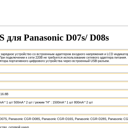
 для Panasonic D07s/ D08s
зарядное устройство со встроенным адаптером входного напряжения и LCD индикаторо
При подключении к сети 220В не требуется использование сетевого адаптера питания
ятора портативного цифрового устройства через встроенный USB-разъем.
 16.8В
mA * 1 шт 500mA * 2 шт / режим "H" : 1500mA * 1 шт 800mA * 2 шт
D07S, Panasonic CGR-D08S, Panasonic CGR-D16S, Panasonic CGR-D28S, Panasonic C
ство, сетевой шнур