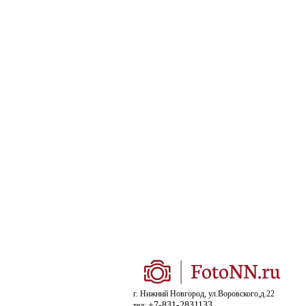
г. Нижний Новгород, ул.Воровского,д.22
+7-831-2831133
тел: