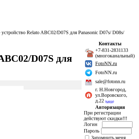
 устройство Relato ABC02/D07S для Panasonic D07s/ D08s/
Контакты
+7-831-2831133
 ABC02/D07S для
(многоканальный)
FotoNN.ru
FotoNN.ru
sale@fotonn.ru
г. Н.Новгород,
ул.Воровского,
д.22
(карта)
Авторизация
При регистрации
действуют скидки!!!
Логин
Пароль
Запомнить меня