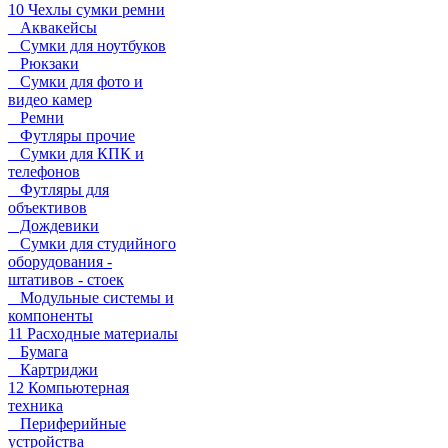
10 Чехлы сумки ремни
Аквакейсы
Сумки для ноутбуков
Рюкзаки
Сумки для фото и
видео камер
Ремни
Футляры прочие
Сумки для КПК и
телефонов
Футляры для
объективов
Дождевики
Сумки для студийного
оборудования -
штативов - стоек
Модульные системы и
компоненты
11 Расходные материалы
Бумага
Картриджи
12 Компьютерная
техника
Периферийные
устройства