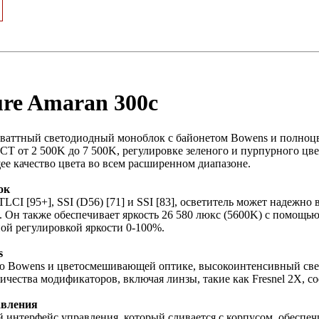
re Amaran 300c
0-ваттный светодиодный моноблок с байонетом Bowens и полн
CT от 2 500K до 7 500K, регулировке зеленого и пурпурного цв
ее качество цвета во всем расширенном диапазоне.
ок
LCI [95+], SSI (D56) [71] и SSI [83], осветитель может надежно
. Он также обеспечивает яркость 26 580 люкс (5600K) с помощь
ной регулировкой яркости 0-100%.
s
ю Bowens и цветосмешивающей оптике, высокоинтенсивный све
чества модификаторов, включая линзы, такие как Fresnel 2X, с
авления
интерфейс управления, который сливается с корпусом, обеспеч