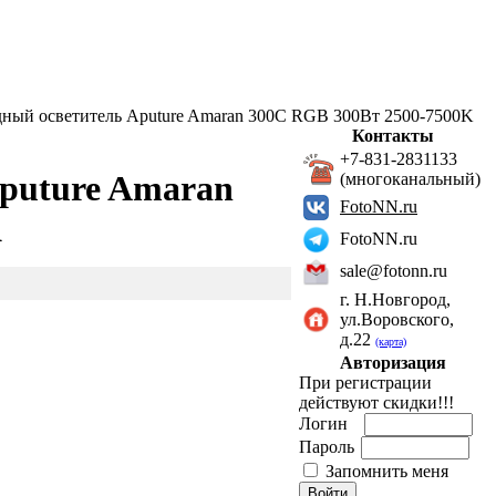
ный осветитель Aputure Amaran 300C RGB 300Вт 2500-7500K
Контакты
+7-831-2831133
puture Amaran
(многоканальный)
FotoNN.ru
K
FotoNN.ru
sale@fotonn.ru
г. Н.Новгород,
ул.Воровского,
д.22
(карта)
Авторизация
При регистрации
действуют скидки!!!
Логин
Пароль
Запомнить меня