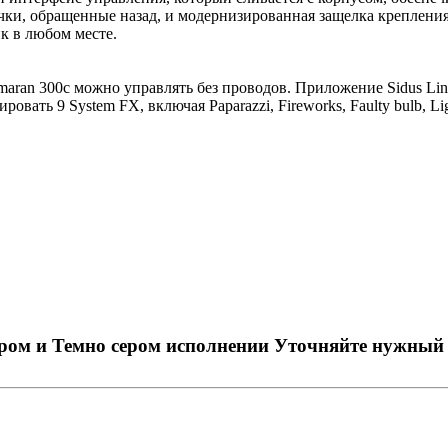
чки, обращенные назад, и модернизированная защелка креплени
к в любом месте.
maran 300c можно управлять без проводов. Приложение Sidus Li
овать 9 System FX, включая Paparazzi, Fireworks, Faulty bulb, Light
ром и Темно сером исполнении Уточняйте нужный п