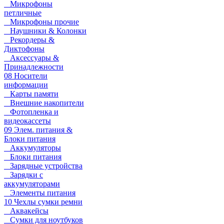
Микрофоны
петличные
Микрофоны прочие
Наушники & Колонки
Рекордеры &
Диктофоны
Аксессуары &
Принадлежности
08 Носители
информации
Карты памяти
Внешние накопители
Фотопленка и
видеокассеты
09 Элем. питания &
Блоки питания
Аккумуляторы
Блоки питания
Зарядные устройства
Зарядки с
аккумуляторами
Элементы питания
10 Чехлы сумки ремни
Аквакейсы
Сумки для ноутбуков