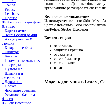
Tamron
головки лампы. Двойные боковые ру
Tokina
эргономично регулировать светильни
Pentax
Lensbaby
Беспроводное управление
Прочие
Используя технологию Sidus Mesh, A
04 Аксессуары для фото
цвета с помощью Color Picker и активир
& видео
car/Police, Strobe, Explosion
Карты памяти
Чехлы сумки ремни
Комплектация:
Аккумуляторы &
зарядки
осветитель
Батарейные блоки
защитная крышка
Фильтры
отражатель
Бленды
сетевой адаптер
Переходные кольца &
сетевой кабель
конвертеры
кейс
Пульты ДУ
Штативы и
аксессуары
Модель доступна в Белом, Се
Держатели
Прочее
Чистящие средства
Установка баланса
белого
05 Осветительное