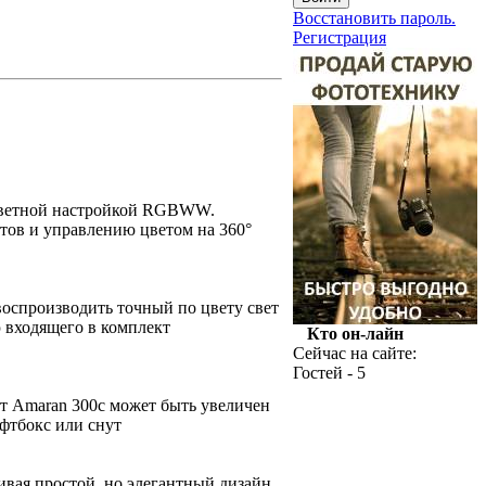
Восстановить пароль.
Регистрация
оцветной настройкой RGBWW.
етов и управлению цветом на 360°
 воспроизводить точный по цвету свет
ю входящего в комплект
Кто он-лайн
Сейчас на сайте:
Гостей - 5
т Amaran 300c может быть увеличен
офтбокс или снут
ивая простой, но элегантный дизайн