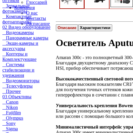
оптикой
Глоссарий
Зеркальные
Компания
фотокамеры
О нас
Компактные
Контакты
фотоаппараты
Расписание
02 Видео оборудование
Описание
Характеристики
Видеокамеры
Панорамные камеры
Осветитель Aputu
Экшн-камеры и
аксессуары
Коптеры и
Amaran 300c - это полноцветный 30
Комплектующие
Благодаря двухцветному диапазону C
Системы
HSI, прибор обеспечивает потрясающ
стабилизации и
удержания
Высококачественный световой пот
Видеомониторы
Благодаря высоким показателям CRI/T
Телесуфлеры
для получения точных оттенков кожи
Прочее
гиперрефлектора в сочетании с плав
03 Объективы
Canon
Универсальность крепления Bowen
Nikon
Благодаря универсальному креплени
Fujifilm
или рассеян с помощью большого коли
Olympus
Sony
Минималистичный интерфейс упр
Sigma
Amaran 300c имеет минималистичный 