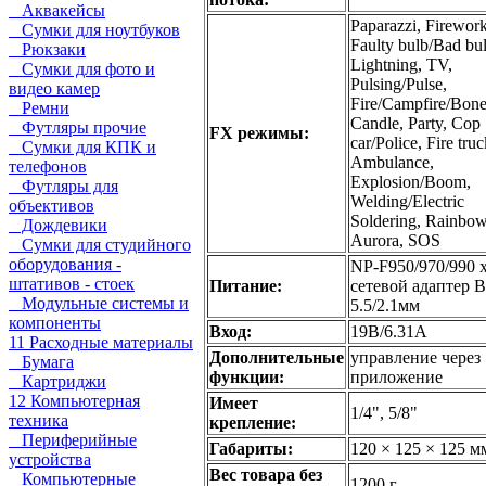
Аквакейсы
Paparazzi, Firework
Сумки для ноутбуков
Faulty bulb/Bad bul
Рюкзаки
Lightning, TV,
Сумки для фото и
Pulsing/Pulse,
видео камер
Fire/Campfire/Bonef
Ремни
Candle, Party, Cop
Футляры прочие
FX режимы:
car/Police, Fire truc
Сумки для КПК и
Ambulance,
телефонов
Explosion/Boom,
Футляры для
Welding/Electric
объективов
Soldering, Rainbow
Дождевики
Aurora, SOS
Сумки для студийного
оборудования -
NP-F950/970/990 х
штативов - стоек
Питание:
сетевой адаптер B
Модульные системы и
5.5/2.1мм
компоненты
Вход:
19В/6.31А
11 Расходные материалы
Дополнительные
управление через
Бумага
функции:
приложение
Картриджи
12 Компьютерная
Имеет
1/4", 5/8"
техника
крепление:
Периферийные
Габариты:
120 × 125 × 125 м
устройства
Вес товара без
Компьютерные
1200 г