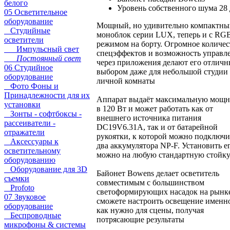
белого
Уровень собственного шума 28
05 Осветительное
оборудование
Мощный, но удивительно компактны
Студийные
моноблок серии LUX, теперь и с RG
осветители
режимом на борту. Огромное количес
Импульсный свет
спецэффектов и возможность управл
Постоянный свет
через приложения делают его отлич
06 Студийное
выбором даже для небольшой студии
оборудование
личной комнаты
Фото Фоны и
Принадлежности для их
Аппарат выдаёт максимальную мощн
установки
в 120 Вт и может работать как от
Зонты - софтбоксы -
внешнего источника питания
рассеиватели -
DC19V6.31A, так и от батарейной
отражатели
рукоятки, к которой можно подключи
Аксессуары к
два аккумулятора NP-F. Установить е
осветительному
можно на любую стандартную стойк
оборудованию
Оборудование для 3D
Байонет Bowens делает осветитель
съемки
совместимым с большинством
Profoto
светоформирующих насадок на рынк
07 Звуковое
сможете настроить освещение именно
оборудование
как нужно для сцены, получая
Беспроводные
потрясающие результаты
микрофоны & системы