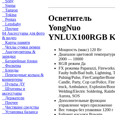
Sony
Sigma
Tamron
Tokina
Осветитель
Pentax
Lensbaby
YongNuo
Прочие
04 Аксессуары для фото
YNLUX100RGB K
& видео
Карты памяти
Чехлы сумки ремни
Мощность (макс) 120 Вт
Аккумуляторы &
Диапазон цветовой температур
зарядки
2000 — 10000
Батарейные блоки
RGB режим Да
Фильтры
FX режимы Paparazzi, Fireworks
Бленды
Faulty bulb/Bad bulb, Lightning, 
Переходные кольца &
Pulsing/Pulse, Fire/Campfire/Bonef
конвертеры
Candle, Party, Cop car/Police, Fire
Пульты ДУ
truck, Ambulance, Explosion/Boo
Штативы и
Welding/Electric Soldering, Rainb
аксессуары
Aurora, SOS
Держатели
Дополнительные функции
Прочее
управление через приложение
Чистящие средства
Вес товара без упаковки 1200 г
Установка баланса
Байонет насадки Bowens