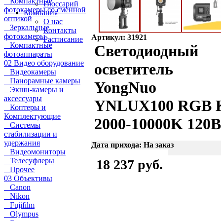
Компактные
Глоссарий
фотокамеры со сменной
Компания
оптикой
О нас
Зеркальные
Контакты
фотокамеры
Артикул: 31921
Расписание
Компактные
Светодиодный
фотоаппараты
02 Видео оборудование
осветитель
Видеокамеры
Панорамные камеры
YongNuo
Экшн-камеры и
аксессуары
YNLUX100 RGB K
Коптеры и
Комплектующие
2000-10000K 120
Системы
стабилизации и
удержания
Дата прихода: На заказ
Видеомониторы
Телесуфлеры
18 237 руб.
Прочее
03 Объективы
Canon
Nikon
Fujifilm
Olympus