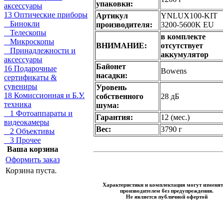
упаковки:
аксессуары
13 Оптические приборы
Артикул
YNLUX100-KIT
Бинокли
производителя:
3200-5600K EU
Телескопы
в комплекте
Микроскопы
ВНИМАНИЕ:
отсутствует
Принадлежности и
аккумулятор
аксессуары
Байонет
16 Подарочные
Bowens
насадки:
сертификаты &
сувениры
Уровень
18 Комиссионная и Б.У.
собственного
28 дБ
техника
шума:
1 Фотоаппараты и
Гарантия:
12 (мес.)
видеокамеры
Вес:
3790 г
2 Объективы
3 Прочее
Ваша корзина
Оформить заказ
Корзина пуста.
Характеристики и комплектация могут изменят
производителем без предупреждения.
Не является публичной офертой