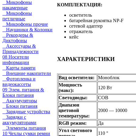
Микрофоны
КОМПЛЕКТАЦИЯ:
накамерные
Микрофоны
осветитель
петличные
батарейная рукоятка NP-F
Микрофоны прочие
сетевой адаптер
Наушники & Колонки
отражатель
Рекордеры &
кейс
Диктофоны
Аксессуары &
Принадлежности
08 Носители
ХАРАКТЕРИСТИКИ
информации
Карты памяти
Внешние накопители
Вид осветителя:
Моноблок
Фотопленка и
видеокассеты
Мощность
120 Вт
09 Элем. питания &
(макс):
Блоки питания
Светодиоды:
COB
Аккумуляторы
Диапазон
Блоки питания
цветовой
2000 — 10000
Зарядные устройства
температуры:
Зарядки с
аккумуляторами
RGB режим:
Да
Элементы питания
Угол светового
110 °
10 Чехлы сумки ремни
потока: