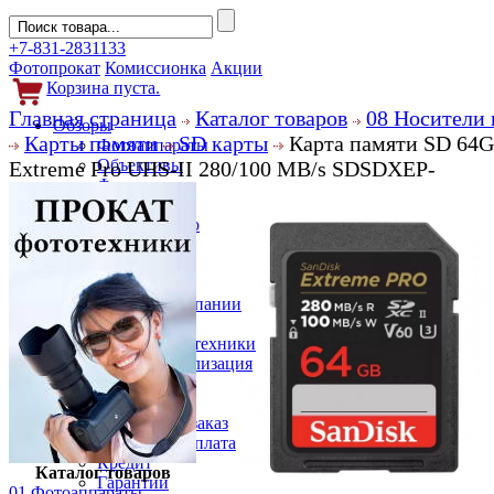
+7-831-2831133
Фотопрокат
Комиссионка
Акции
Корзина пуста.
Главная страница
Каталог товаров
08 Носители
Обзоры
Карты памяти
SD карты
Карта памяти SD 64G
Фотоаппараты
Объективы
Extreme Pro UHS-II 280/100 MB/s SDSDXEP-
Фильтры
Новости
Фото и видео
Гаджеты
Аксессуары
Слухи
Новости компании
Услуги
Прокат фототехники
Выкуп и реализация
Покупателям
Акции
Как сделать заказ
Доставка и оплата
Кредит
Каталог товаров
Гарантии
01 Фотоаппараты