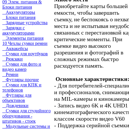
09 Элем. питания &
Приобретайте карты большей
Блоки питания
емкости, чтобы завершить
Аккумуляторы
Блоки питания
съемку, не беспокоясь о нехва
Зарядные устройства
места и не испытывая неудобс
Зарядки с
связанных с перестановкой ка
аккумуляторами
Элементы питания
критические моменты. При
10 Чехлы сумки ремни
съемке видео высокого
Аквакейсы
разрешения и фотографий в
Сумки для ноутбуков
сложных режимах быстро
Рюкзаки
Сумки для фото и
расходуется память.
видео камер
Ремни
Основные характеристики
Футляры прочие
- Для потребителей-специали
Сумки для КПК и
телефонов
и профессионалов, снимающ
Футляры для
на MIL-камеры и кинокамеры
объективов
- Запись видео 6K и 4K UHD1
Дождевики
Сумки для студийного
кинематографического качест
оборудования -
классом скорости видео V60
штативов - стоек
- Поддержка серийной съемк
Модульные системы и