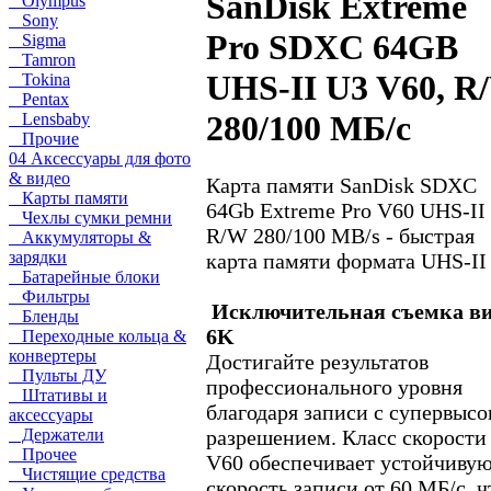
SanDisk Extreme
Olympus
Sony
Pro SDXC 64GB
Sigma
Tamron
UHS-II U3 V60, R
Tokina
Pentax
280/100 МБ/с
Lensbaby
Прочие
04 Аксессуары для фото
& видео
Карта памяти SanDisk SDXC
Карты памяти
64Gb Extreme Pro V60 UHS-II
Чехлы сумки ремни
R/W 280/100 MB/s - быстрая
Аккумуляторы &
зарядки
карта памяти формата UHS-II
Батарейные блоки
Фильтры
Исключительная съемка ви
Бленды
6K
Переходные кольца &
конвертеры
Достигайте результатов
Пульты ДУ
профессионального уровня
Штативы и
благодаря записи с супервыс
аксессуары
разрешением. Класс скорости
Держатели
Прочее
V60 обеспечивает устойчиву
Чистящие средства
скорость записи от 60 МБ/с, ч