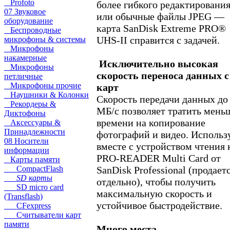
Profoto
более гибкого редактировани
07 Звуковое
или обычные файлы JPEG —
оборудование
карта SanDisk Extreme PRO®
Беспроводные
UHS-II справится с задачей.
микрофоны & системы
Микрофоны
накамерные
Исключительно высокая
Микрофоны
скорость переноса данных с
петличные
Микрофоны прочие
карт
Наушники & Колонки
Скорость передачи данных до
Рекордеры &
МБ/с позволяет тратить мень
Диктофоны
времени на копирование
Аксессуары &
Принадлежности
фотографий и видео. Использ
08 Носители
вместе с устройством чтения 
информации
PRO-READER Multi Card от
Карты памяти
SanDisk Professional (продает
CompactFlash
SD карты
отдельно), чтобы получить
SD micro card
максимальную скорость и
(Transflash)
устойчивое быстродействие.
CFexpress
Считыватели карт
памяти
Много места