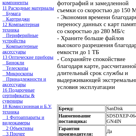
фотографий и замедленной
компоненты
11 Расходные материалы
съемки со скоростью до 150 
Бумага
- Экономия времени благодар
Картриджи
переносу данных с карт памя
12 Компьютерная
техника
со скоростью до 280 МБ/с
Периферийные
- Храните больше файлов
устройства
высокого разрешения благода
Компьютерные
емкости до 1 ТБ
аксессуары
13 Оптические приборы
- Сохраняйте спокойствие
Бинокли
благодаря карте, рассчитанно
Телескопы
длительный срок службы и
Микроскопы
выдерживающей экстремальн
Принадлежности и
аксессуары
условия эксплуатации
16 Подарочные
сертификаты &
сувениры
18 Комиссионная и Б.У.
Бренд:
SanDisk
техника
Наименование
SDSDXEP-06
1 Фотоаппараты и
поставщика:
GN4IN
видеокамеры
2 Объективы
Гарантия
Да
3 Прочее
производителя: