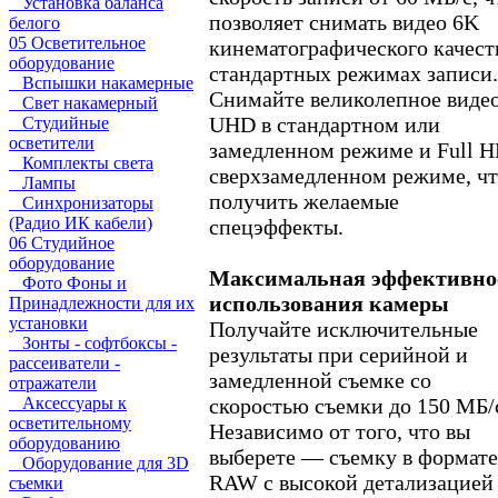
Установка баланса
позволяет снимать видео 6K
белого
05 Осветительное
кинематографического качест
оборудование
стандартных режимах записи.
Вспышки накамерные
Снимайте великолепное виде
Свет накамерный
UHD в стандартном или
Студийные
осветители
замедленном режиме и Full H
Комплекты света
сверхзамедленном режиме, ч
Лампы
получить желаемые
Синхронизаторы
(Радио ИК кабели)
спецэффекты.
06 Студийное
оборудование
Максимальная эффективно
Фото Фоны и
использования камеры
Принадлежности для их
установки
Получайте исключительные
Зонты - софтбоксы -
результаты при серийной и
рассеиватели -
замедленной съемке со
отражатели
скоростью съемки до 150 МБ/
Аксессуары к
осветительному
Независимо от того, что вы
оборудованию
выберете — съемку в формате
Оборудование для 3D
RAW с высокой детализацией
съемки