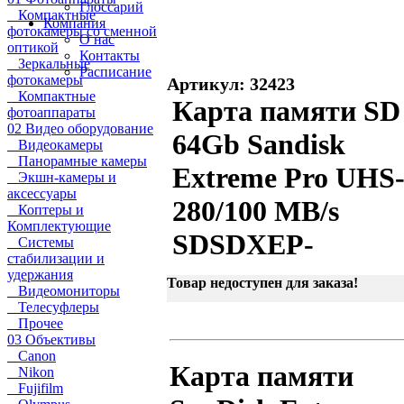
Глоссарий
Компактные
Компания
фотокамеры со сменной
О нас
оптикой
Контакты
Зеркальные
Расписание
фотокамеры
Артикул: 32423
Компактные
Карта памяти SD
фотоаппараты
02 Видео оборудование
64Gb Sandisk
Видеокамеры
Панорамные камеры
Extreme Pro UHS-
Экшн-камеры и
аксессуары
280/100 MB/s
Коптеры и
Комплектующие
SDSDXEP-
Системы
стабилизации и
удержания
Товар недоступен для заказа!
Видеомониторы
Телесуфлеры
Прочее
03 Объективы
Canon
Карта памяти
Nikon
Fujifilm