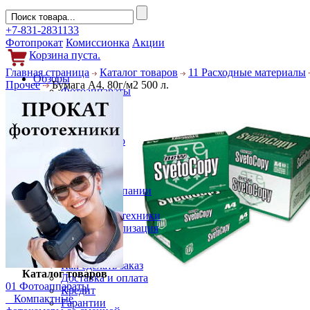
+7-831-2831133
Фотопрокат
Комиссионка
Акции
Корзина пуста.
Главная страница
Каталог товаров
11 Расходные материалы
Обзоры
Прочее
Бумага A4, 80г/м2 500 л.
Фотоаппараты
Объективы
Фильтры
Новости
Фото и видео
Гаджеты
Аксессуары
Слухи
Новости компании
Услуги
Прокат фототехники
Выкуп и реализация
Покупателям
Акции
Как сделать заказ
Каталог товаров
Доставка и оплата
01 Фотоаппараты
Кредит
Компактные
Гарантии