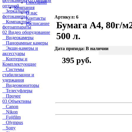
фотокамеры со сменной
Глоссарий
оптикой
Компания
Зеркальные
О нас
фотокамеры
Артикул: 6
Контакты
Компактные
Бумага A4, 80г/м
Расписание
фотоаппараты
02 Видео оборудование
500 л.
Видеокамеры
Панорамные камеры
Экшн-камеры и
Дата прихода: В наличии
аксессуары
395 руб.
Коптеры и
Комплектующие
Системы
стабилизации и
удержания
Видеомониторы
Телесуфлеры
Прочее
03 Объективы
Canon
Nikon
Fujifilm
Olympus
Sony