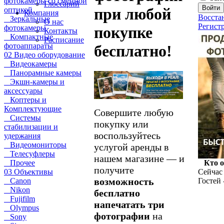
фотокамеры со сменной
Глоссарий
при любой
оптикой
Компания
Восста
Зеркальные
О нас
Регист
покупке
фотокамеры
Контакты
Компактные
Расписание
фотоаппараты
бесплатно!
02 Видео оборудование
Видеокамеры
Панорамные камеры
Экшн-камеры и
аксессуары
Коптеры и
Комплектующие
Совершите любую
Системы
покупку или
стабилизации и
воспользуйтесь
удержания
Видеомониторы
услугой аренды в
Телесуфлеры
нашем магазине — и
Прочее
Кто 
получите
03 Объективы
Сейчас 
возможность
Canon
Гостей 
Nikon
бесплатно
Fujifilm
напечатать три
Olympus
фотографии
на
Sony