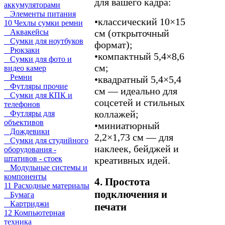
для вашего кадра:
аккумуляторами
Элементы питания
•
классический 10×15
10 Чехлы сумки ремни
Аквакейсы
см (открыточный
Сумки для ноутбуков
формат);
Рюкзаки
•
компактный 5,4×8,6
Сумки для фото и
см;
видео камер
Ремни
•
квадратный 5,4×5,4
Футляры прочие
см — идеально для
Сумки для КПК и
соцсетей и стильных
телефонов
коллажей;
Футляры для
объективов
•
миниатюрный
Дождевики
2,2×1,73 см — для
Сумки для студийного
наклеек, бейджей и
оборудования -
штативов - стоек
креативных идей.
Модульные системы и
компоненты
4. Простота
11 Расходные материалы
подключения и
Бумага
Картриджи
печати
12 Компьютерная
техника