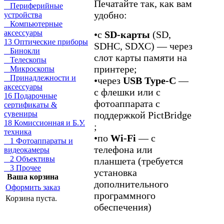
Печатайте так, как вам
Периферийные
удобно:
устройства
Компьютерные
аксессуары
•
с
SD‑карты
(SD,
13 Оптические приборы
SDHC, SDXC) — через
Бинокли
слот карты памяти на
Телескопы
принтере;
Микроскопы
Принадлежности и
•
через
USB Type‑C
—
аксессуары
с флешки или с
16 Подарочные
фотоаппарата с
сертификаты &
поддержкой PictBridge
сувениры
18 Комиссионная и Б.У.
;
техника
•
по
Wi‑Fi
— с
1 Фотоаппараты и
телефона или
видеокамеры
2 Объективы
планшета (требуется
3 Прочее
установка
Ваша корзина
дополнительного
Оформить заказ
программного
Корзина пуста.
обеспечения)