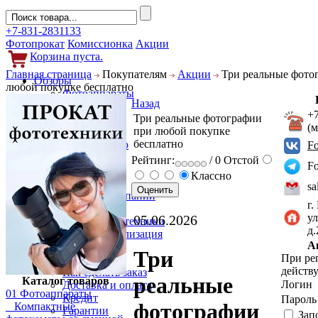
+7-831-2831133
Фотопрокат
Комиссионка
Акции
Корзина пуста.
Главная страница
Покупателям
Акции
Три реальные фото
Обзоры
любой покупке бесплатно
Фотоаппараты
Назад
Объективы
+
Три реальные фотографии
Фильтры
(
при любой покупке
Новости
бесплатно
Фото и видео
F
Гаджеты
Рейтинг:
/ 0
Отстой
F
Аксессуары
Классно
Слухи
sa
Новости компании
г.
Услуги
ул
05.06.2026
Прокат фототехники
д
Выкуп и реализация
А
Покупателям
Три
При ре
Акции
действу
Как сделать заказ
реальные
Каталог товаров
Логин
Доставка и оплата
01 Фотоаппараты
Кредит
Парол
фотографии
Компактные
Гарантии
Зап