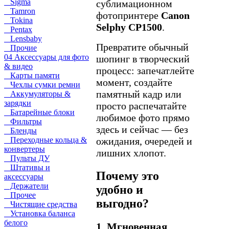
Sigma
сублимационном
Tamron
фотопринтере
Canon
Tokina
Selphy CP1500
.
Pentax
Lensbaby
Превратите обычный
Прочие
04 Аксессуары для фото
шопинг в творческий
& видео
процесс: запечатлейте
Карты памяти
момент, создайте
Чехлы сумки ремни
памятный кадр или
Аккумуляторы &
зарядки
просто распечатайте
Батарейные блоки
любимое фото прямо
Фильтры
здесь и сейчас — без
Бленды
Переходные кольца &
ожидания, очередей и
конвертеры
лишних хлопот.
Пульты ДУ
Штативы и
Почему это
аксессуары
Держатели
удобно и
Прочее
выгодно?
Чистящие средства
Установка баланса
белого
1. Мгновенная