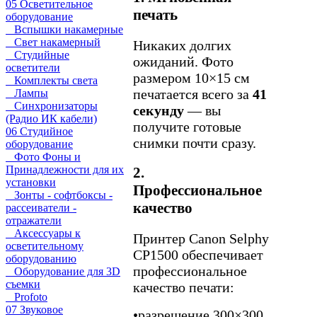
05 Осветительное
печать
оборудование
Вспышки накамерные
Свет накамерный
Никаких долгих
Студийные
ожиданий. Фото
осветители
размером 10×15 см
Комплекты света
печатается всего за
41
Лампы
Синхронизаторы
секунду
— вы
(Радио ИК кабели)
получите готовые
06 Студийное
снимки почти сразу.
оборудование
Фото Фоны и
Принадлежности для их
2.
установки
Профессиональное
Зонты - софтбоксы -
качество
рассеиватели -
отражатели
Аксессуары к
Принтер Canon Selphy
осветительному
CP1500 обеспечивает
оборудованию
профессиональное
Оборудование для 3D
съемки
качество печати:
Profoto
07 Звуковое
•
разрешение 300×300