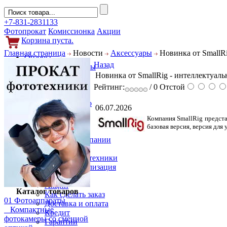
+7-831-2831133
Фотопрокат
Комиссионка
Акции
Корзина пуста.
Главная страница
Новости
Аксессуары
Новинка от SmallRi
Обзоры
Назад
Фотоаппараты
Новинка от SmallRig - интеллектуал
Объективы
Фильтры
Рейтинг:
/ 0
Отстой
Новости
Фото и видео
06.07.2026
Гаджеты
Компания SmallRig предста
Аксессуары
базовая версия, версия для
Слухи
Новости компании
Услуги
Прокат фототехники
Выкуп и реализация
Покупателям
Акции
Каталог товаров
Как сделать заказ
01 Фотоаппараты
Доставка и оплата
Компактные
Кредит
фотокамеры со сменной
Гарантии