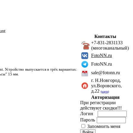
unt
Контакты
+7-831-2831133
(многоканальный)
FotoNN.ru
FotoNN.ru
t. Устройство выпускается в трёх вариантах:
sale@fotonn.ru
ьсы” 15 мм.
г. Н.Новгород,
ул.Воровского,
д.22
(карта)
Авторизация
При регистрации
действуют скидки!!!
Логин
Пароль
Запомнить меня