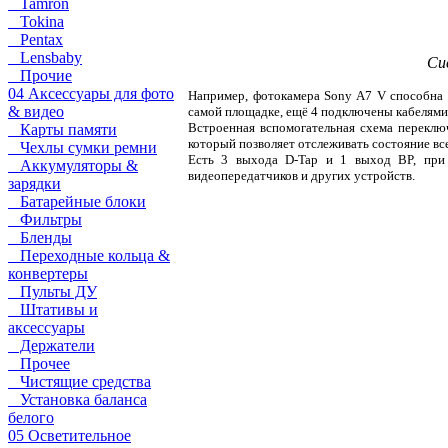
Tamron
Tokina
Pentax
Lensbaby
Си
Прочие
04 Аксессуары для фото
Например, фотокамера Sony A7 V способна 
& видео
самой площадке, ещё 4 подключены кабелями
Встроенная вспомогательная схема переклю
Карты памяти
который позволяет отслеживать состояние вс
Чехлы сумки ремни
Есть 3 выхода D-Tap и 1 выход BP, при
Аккумуляторы &
видеопередатчиков и других устройств.
зарядки
Батарейные блоки
Фильтры
Бленды
Переходные кольца &
конвертеры
Пульты ДУ
Штативы и
аксессуары
Держатели
Прочее
Чистящие средства
Установка баланса
белого
05 Осветительное