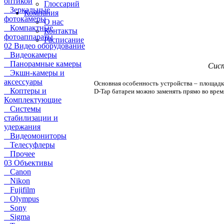
оптикой
Глоссарий
Зеркальные
Компания
фотокамеры
О нас
Компактные
Контакты
фотоаппараты
Расписание
02 Видео оборудование
Видеокамеры
Панорамные камеры
Сист
Экшн-камеры и
аксессуары
Основная особенность устройства – площадка
Коптеры и
D-Tap батареи можно заменять прямо во врем
Комплектующие
Системы
стабилизации и
удержания
Видеомониторы
Телесуфлеры
Прочее
03 Объективы
Canon
Nikon
Fujifilm
Olympus
Sony
Sigma