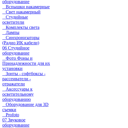
оборудование
Вспышки накамерные
Свет накамерный
Студийные
осветители
Комплекты света
Лампы
Синхронизаторы
(Радио ИК кабели)
06 Студийное
оборудование
Фото Фоны и
Принадлежности для их
установки
Зонты - софтбоксы -
рассеиватели -
отражатели
Аксессуары к
осветительному
оборудованию
Оборудование для 3D
съемки
Profoto
07 Звуковое
оборудование