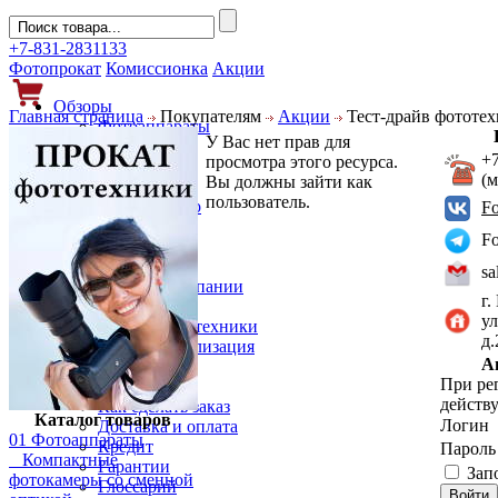
+7-831-2831133
Фотопрокат
Комиссионка
Акции
Обзоры
Главная страница
Покупателям
Акции
Тест-драйв фототех
Фотоаппараты
У Вас нет прав для
Объективы
+
просмотра этого ресурса.
Фильтры
(
Вы должны зайти как
Новости
пользователь.
Фото и видео
F
Гаджеты
F
Аксессуары
Слухи
sa
Новости компании
г.
Услуги
ул
Прокат фототехники
д
Выкуп и реализация
А
Покупателям
При ре
Акции
действу
Как сделать заказ
Каталог товаров
Логин
Доставка и оплата
01 Фотоаппараты
Кредит
Парол
Компактные
Гарантии
Зап
фотокамеры со сменной
Глоссарий