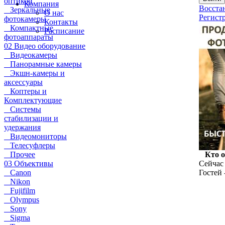
оптикой
Компания
Восста
Зеркальные
О нас
Регист
фотокамеры
Контакты
Компактные
Расписание
фотоаппараты
02 Видео оборудование
Видеокамеры
Панорамные камеры
Экшн-камеры и
аксессуары
Коптеры и
Комплектующие
Системы
стабилизации и
удержания
Видеомониторы
Телесуфлеры
Прочее
Кто 
03 Объективы
Сейчас 
Canon
Гостей 
Nikon
Fujifilm
Olympus
Sony
Sigma