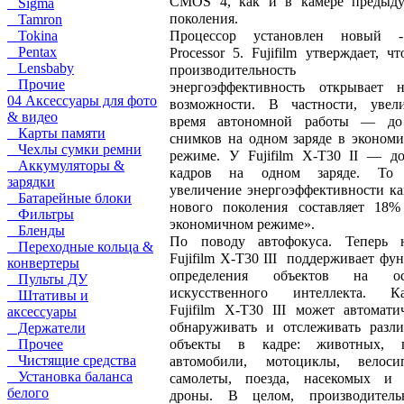
CMOS 4, как и в камере предыд
Sigma
поколения.
Tamron
Процессор установлен новый 
Tokina
Pentax
Processor 5. Fujifilm утверждает, чт
Lensbaby
производительност
Прочие
энергоэффективность открывает 
04 Аксессуары для фото
возможности. В частности, увел
& видео
время автономной работы — до
Карты памяти
снимков на одном заряде в эконом
Чехлы сумки ремни
режиме. У Fujifilm X-T30 II — д
Аккумуляторы &
кадров на одном заряде. То 
зарядки
увеличение энергоэффективности к
Батарейные блоки
нового поколения составляет 1
Фильтры
экономичном режиме».
Бленды
По поводу автофокуса. Теперь 
Переходные кольца &
Fujifilm X-T30 III поддерживает фу
конвертеры
определения объектов на ос
Пульты ДУ
искусственного интеллекта. Ка
Штативы и
Fujifilm X-T30 III может автомати
аксессуары
обнаруживать и отслеживать разл
Держатели
объекты в кадре: животных, п
Прочее
Чистящие средства
автомобили, мотоциклы, велоси
Установка баланса
самолеты, поезда, насекомых и
белого
дроны. В целом, производитель