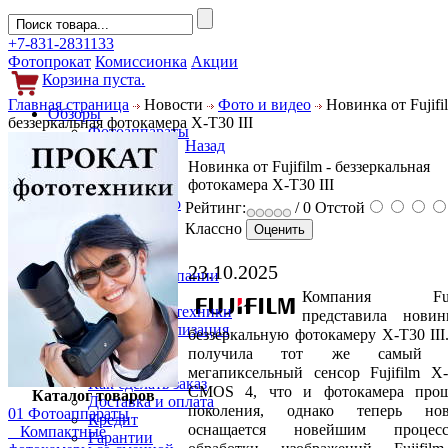
+7-831-2831133
Фотопрокат
Комиссионка
Акции
Корзина пуста.
Главная страница
Новости
Фото и видео
Новинка от Fujifil
Обзоры
беззеркальная фотокамера X-T30 III
Фотоаппараты
Назад
Объективы
Новинка от Fujifilm - беззеркальная
Фильтры
фотокамера X-T30 III
Новости
Фото и видео
Рейтинг:
/ 0
Отстой
Гаджеты
Классно
Аксессуары
Слухи
23.10.2025
Новости компании
Услуги
Компания Fuji
Прокат фототехники
представила нови
Выкуп и реализация
беззеркальную фотокамеру X-T30 III
Покупателям
получила тот же самый 2
Акции
мегапиксельный сенсор Fujifilm X-
Как сделать заказ
CMOS 4, что и фотокамера прош
Каталог товаров
Доставка и оплата
поколения, однако теперь нов
01 Фотоаппараты
Кредит
оснащается новейшим процесс
Компактные
Гарантии