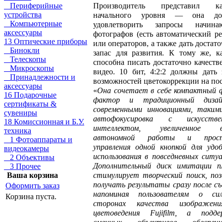
Производитель представил ка
Периферийные
устройства
начального уровня — она до
Компьютерные
удовлетворить запросы начина
аксессуары
фотографов (есть автоматический р
13 Оптические приборы
или операторов, а также дать достат
Бинокли
запас для развития. К тому же, к
Телескопы
способна писать достаточно качеств
Микроскопы
видео. 10 бит, 4:2:2 должны дать 
Принадлежности и
возможностей цветокоррекции на пос
аксессуары
«
Она сочетает в себе компактный 
16 Подарочные
фактор и традиционный диза
сертификаты &
современными инновациями, таким
сувениры
автофокусировка с искусстве
18 Комиссионная и Б.У.
интеллектом, увеличенное в
техника
автономной работы и прос
1 Фотоаппараты и
управления одной кнопкой для удо
видеокамеры
использования в повседневных ситуа
2 Объективы
Дополнительный диск имитации п
3 Прочее
стимулирует творческий поиск, поз
Ваша корзина
получать результаты сразу после съ
Оформить заказ
напоминая пользователям о сил
Корзина пуста.
сторонах качества изображен
цветоведения Fujifilm, а подд