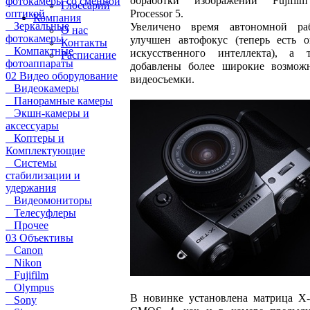
обработки изображений Fujifil
фотокамеры со сменной
Глоссарий
Processor 5.
оптикой
Компания
Зеркальные
Увеличено время автономной ра
О нас
фотокамеры
улучшен автофокус (теперь есть 
Контакты
Компактные
искусственного интеллекта), а 
Расписание
фотоаппараты
добавлены более широкие возмож
02 Видео оборудование
видеосъемки.
Видеокамеры
Панорамные камеры
Экшн-камеры и
аксессуары
Коптеры и
Комплектующие
Системы
стабилизации и
удержания
Видеомониторы
Телесуфлеры
Прочее
03 Объективы
Canon
Nikon
Fujifilm
Olympus
В новинке установлена матрица X-
Sony