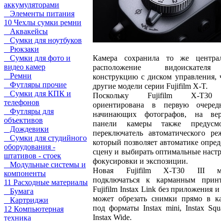
аккумуляторами
Элементы питания
10 Чехлы сумки ремни
Аквакейсы
Сумки для ноутбуков
Рюкзаки
Камера сохранила то же центра
Сумки для фото и
видео камер
расположение видоискате
Ремни
конструкцию с диском управления, 
Футляры прочие
другие модели серии Fujifilm X-T.
Сумки для КПК и
Поскольку Fujifilm X-T30
телефонов
ориентирована в первую очеред
Футляры для
начинающих фотографов, на вер
объективов
панели камеры также предусмо
Дождевики
переключатель автоматического ре
Сумки для студийного
который позволяет автоматике опред
оборудования -
сцену и выбирать оптимальные наст
штативов - стоек
фокусировки и экспозиции.
Модульные системы и
Новая Fujifilm X-T30 III м
компоненты
подключаться к карманным прин
11 Расходные материалы
Fujifilm Instax Link без приложения и
Бумага
может обрезать снимки прямо в к
Картриджи
под форматы Instax mini, Instax Squ
12 Компьютерная
Instax Wide.
техника