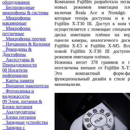
Компания Fujifilm разработала неск
оборудование
новых режимов имитации плё
Беспроводные
включая Reala Ace и Nostalgic 
микрофоны & системы
Микрофоны
которые теперь доступны и в н
накамерные
Fujifilm X-T30 III. Доступ к ним 
Микрофоны
осуществляется с помощью
специал
петличные
диска имитации плёнки на вер
Микрофоны прочие
панели камеры, аналогичного дис
Наушники & Колонки
Fujifilm X-E5 и Fujifilm X-M5. Вс
Рекордеры &
новой Fujifilm X-T30 III доступ
Диктофоны
режимов имитации плёнки.
Аксессуары &
Новинка весит 378 граммов и п
Принадлежности
неотличима внешне от Fujifilm X-T3
08 Носители
Это компактный форм-фак
информации
функциональный дизайн в стиле р
Карты памяти
минимализм.
Внешние накопители
Фотопленка и
видеокассеты
09 Элем. питания &
Блоки питания
Аккумуляторы
Блоки питания
Зарядные устройства
Зарядки с