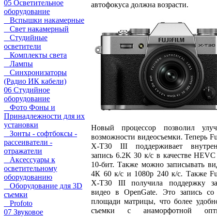
05 Осветительное
автофокуса должна возрасти.
оборудование
Вспышки накамерные
Свет накамерный
Студийные
осветители
Комплекты света
Лампы
Синхронизаторы
(Радио ИК кабели)
06 Студийное
оборудование
Фото Фоны и
Принадлежности для их
установки
Новый процессор позволил улуч
Зонты - софтбоксы -
возможности видеосъемки. Теперь Fuj
рассеиватели -
X-T30 III поддерживает внутре
отражатели
запись 6.2K 30 к/с в качестве HEVC 
Аксессуары к
10-бит. Также можно записывать ви
осветительному
4К 60 к/с и 1080р 240 к/с. Также Fuj
оборудованию
X-T30 III получила поддержку з
Оборудование для 3D
видео в OpenGate. Это запись со
съемки
площади матрицы, что более удобн
Profoto
съемки с анаморфотной опти
07 Звуковое