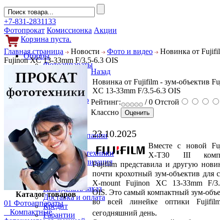
+7-831-2831133
Фотопрокат
Комиссионка
Акции
Корзина пуста.
Главная страница
Новости
Фото и видео
Новинка от Fujifi
Обзоры
Fujinon XC 13-33mm F/3.5-6.3 OIS
Фотоаппараты
Назад
Объективы
Новинка от Fujifilm - зум-объектив Fu
Фильтры
XC 13-33mm F/3.5-6.3 OIS
Новости
Фото и видео
Рейтинг:
/ 0
Отстой
Гаджеты
Классно
Аксессуары
Слухи
23.10.2025
Новости компании
Услуги
Вместе с новой Fuj
Прокат фототехники
X-T30 III комп
Выкуп и реализация
Fujifilm представила и другую нови
Покупателям
почти крохотный зум-объектив для 
Акции
X-mount Fujinon XC 13-33mm F/3.
Как сделать заказ
OIS. Это самый компактный зум-объ
Каталог товаров
Доставка и оплата
во всей линейке оптики Fujifil
01 Фотоаппараты
Кредит
.
Компактные
сегодняшний день
Гарантии