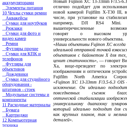
Новый Fujinon XC 13-33mm F/3.5-6.
аккумуляторами
отлично подойдет для использова
Элементы питания
новой камерой Fujifilm X-T30 III, 
10 Чехлы сумки ремни
числе, при установке на стабилиза
Аквакейсы
например, DJI RS4 Mini.
Сумки для ноутбуков
вышеперечисленные возможн
Рюкзаки
Сумки для фото и
говорят о высоком уро
видео камер
универсальности нового объектива.
Ремни
«
Наши объективы Fujinon XC всегда
Футляры прочие
идеальной отправной точкой в ​​экоси
Сумки для КПК и
объективов с байонетом X для тех
телефонов
ценит статичность
», — говорит В
Футляры для
Ха, вице-президент по электро
объективов
изображениям и оптическим устрой
Дождевики
Fujifilm North America Corporat
Сумки для студийного
«
Fujinon XC 13-33mm F/3.5-6.3 OIS
оборудования -
исключение. Он идеально подходи
штативов - стоек
повседневных съемок благо
Модульные системы и
оптической стабилизации изображе
компоненты
универсальному диапазону зумиров
11 Расходные материалы
который идеально подходит для с
Бумага
как крупных планов, так и мельч
Картриджи
деталей
».
12 Компьютерная
техника