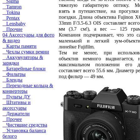
Sigma
тяжелую габаритную оптику. М
Tamron
взять в путешествие, на прогулк
Tokina
поездки. Длина объектива Fujinon X
Pentax
33mm F/3.5-6.3 OIS составляет всего
Lensbaby
мм (3.7 см!), а вес — 125 грам
Прочие
Компания подчеркивает, что это 
04 Аксессуары для фото
& видео
маленький и легкий зум-объект
Карты памяти
линейке Fujifilm.
Чехлы сумки ремни
Тем не менее, при использов
Аккумуляторы &
объектив немного выдвигается, 
зарядки
максимальном положении его д
Батарейные блоки
составляет всего 55.6 мм. Диаметр р
Фильтры
под фильтр — 49 мм.
Бленды
Переходные кольца &
конвертеры
Пульты ДУ
Штативы и
аксессуары
Держатели
Прочее
Чистящие средства
Установка баланса
белого