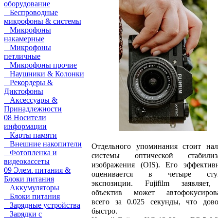
оборудование
Беспроводные
микрофоны & системы
Микрофоны
накамерные
Микрофоны
петличные
Микрофоны прочие
Наушники & Колонки
Рекордеры &
Диктофоны
Аксессуары &
Принадлежности
08 Носители
информации
Карты памяти
Внешние накопители
Отдельного упоминания стоит нал
Фотопленка и
системы оптической стабилиз
видеокассеты
изображения (OIS). Его эффектив
09 Элем. питания &
оценивается в четыре сту
Блоки питания
экспозиции. Fujifilm заявляет,
Аккумуляторы
объектив может автофокусирова
Блоки питания
всего за 0.025 секунды, что дов
Зарядные устройства
быстро.
Зарядки с