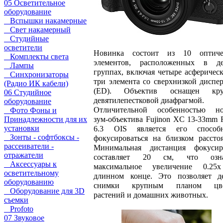
05 Осветительное
оборудование
Вспышки накамерные
Свет накамерный
Студийные
осветители
Новинка состоит из 10 оптиче
Комплекты света
элементов, расположенных в де
Лампы
группах, включая четыре асферичес
Синхронизаторы
три элемента со сверхнизкой диспе
(Радио ИК кабели)
(ED). Объектив оснащен кру
06 Студийное
девятилепестковой диафрагмой.
оборудование
Отличительной особенностью но
Фото Фоны и
зум-объектива Fujinon XC 13-33mm F
Принадлежности для их
установки
6.3 OIS является его способн
Зонты - софтбоксы -
фокусироваться на близком рассто
рассеиватели -
Минимальная дистанция фокусир
отражатели
составляет 20 см, что озна
Аксессуары к
максимальное увеличение 0.25
осветительному
длинном конце. Это позволяет де
оборудованию
снимки крупным планом цве
Оборудование для 3D
растений и домашних животных.
съемки
Profoto
07 Звуковое