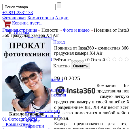
+7-831-2831133
Фотопрокат
Комиссионка
Акции
Корзина пуста.
Главная страница
Новости
Фото и видео
Новинка от Insta3
Обзоры
360-градусная камера X4 Air
Фотоаппараты
Назад
Объективы
Новинка от Insta360 - компактная 360
Фильтры
градусная камера X4 Air
Новости
Фото и видео
Рейтинг:
/ 0
Отстой
Гаджеты
Классно
Аксессуары
Слухи
29.10.2025
Новости компании
Услуги
Компания Ins
Прокат фототехники
представила но
Выкуп и реализация
- самую лёгкую
Покупателям
градусную камеру в своей линейке X
Акции
с разрешением 8K. X4 Air весит всег
Как сделать заказ
г и легко поместится в любой кейс 
Каталог товаров
Доставка и оплата
карман.
01 Фотоаппараты
Кредит
Камера предназначена для тех
Компактные
Гарантии