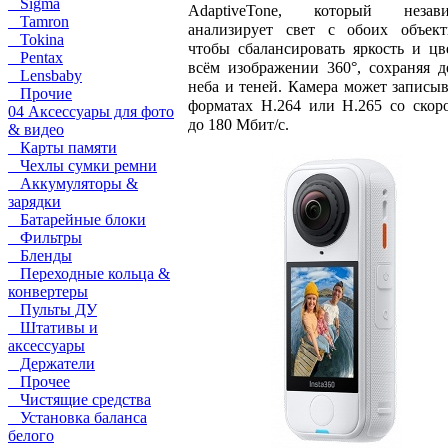
Sigma
AdaptiveTone, который незави
Tamron
анализирует свет с обоих объект
Tokina
чтобы сбалансировать яркость и цв
Pentax
всём изображении 360°, сохраняя д
Lensbaby
неба и теней. Камера может записыв
Прочие
форматах H.264 или H.265 со скор
04 Аксессуары для фото
до 180 Мбит/с.
& видео
Карты памяти
Чехлы сумки ремни
Аккумуляторы &
зарядки
Батарейные блоки
Фильтры
Бленды
Переходные кольца &
конвертеры
Пульты ДУ
Штативы и
аксессуары
Держатели
Прочее
Чистящие средства
Установка баланса
белого