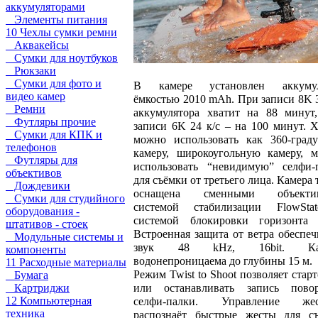
аккумуляторами
Элементы питания
10 Чехлы сумки ремни
Аквакейсы
Сумки для ноутбуков
Рюкзаки
Сумки для фото и
В камере установлен аккумул
видео камер
ёмкостью 2010 mAh. При записи 8K 3
Ремни
аккумулятора хватит на 88 минут
Футляры прочие
записи 6K 24 к/с – на 100 минут. X
Сумки для КПК и
можно использовать как 360-град
телефонов
камеру, широкоугольную камеру, 
Футляры для
использовать “невидимую” селфи-
объективов
для съёмки от третьего лица. Камера 
Дождевики
оснащена сменными объектив
Сумки для студийного
системой стабилизации FlowSt
оборудования -
системой блокировки горизонта 
штативов - стоек
Встроенная защита от ветра обеспеч
Модульные системы и
звук 48 kHz, 16bit. Ка
компоненты
водонепроницаема до глубины 15 м.
11 Расходные материалы
Режим Twist to Shoot позволяет старт
Бумага
или останавливать запись пово
Картриджи
12 Компьютерная
селфи-палки. Управление жес
техника
распознаёт быстрые жесты для с