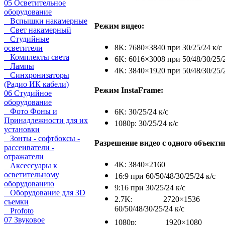
05 Осветительное
оборудование
Вспышки накамерные
Режим видео:
Свет накамерный
Студийные
8K: 7680×3840 при 30/25/24 к/с
осветители
Комплекты света
6K: 6016×3008 при 50/48/30/25/2
Лампы
4K: 3840×1920 при 50/48/30/25/2
Синхронизаторы
(Радио ИК кабели)
Режим InstaFrame:
06 Студийное
оборудование
Фото Фоны и
6K: 30/25/24 к/с
Принадлежности для их
1080p: 30/25/24 к/с
установки
Зонты - софтбоксы -
Разрешение видео с одного объекти
рассеиватели -
отражатели
4K: 3840×2160
Аксессуары к
осветительному
16:9 при 60/50/48/30/25/24 к/с
оборудованию
9:16 при 30/25/24 к/с
Оборудование для 3D
2.7K: 2720×1536 
съемки
60/50/48/30/25/24 к/с
Profoto
07 Звуковое
1080p: 1920×1080 