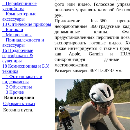
Периферийные
фото или видео. Голосовое управ
устройства
позволяет управлять камерой без п
Компьютерные
рук.
аксессуары
Приложение Insta360 превра
13 Оптические приборы
необработанные 360-градусные ка
Бинокли
динамичные клипы. Фун
Микроскопы
предустановленных перспектив позв
Принадлежности и
экспортировать готовые видео. X
аксессуары
также интегрируется с такими брен
16 Подарочные
как Apple, Garmin и HUA
сертификаты &
синхронизируя данны
сувениры
местоположении.
18 Комиссионная и Б.У.
Размеры камеры: 46×113.8×37 мм.
техника
1 Фотоаппараты и
видеокамеры
2 Объективы
3 Прочее
Ваша корзина
Оформить заказ
Корзина пуста.