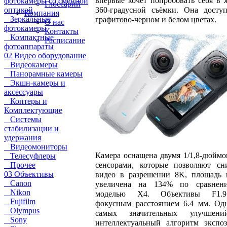
впервые хочет попробовать себя в 
фотокамеры со сменной
Глоссарий
360-градусной съёмки. Она досту
оптикой
Компания
Зеркальные
графитово-черном и белом цветах.
О нас
фотокамеры
Контакты
Компактные
Расписание
фотоаппараты
02 Видео оборудование
Видеокамеры
Панорамные камеры
Экшн-камеры и
аксессуары
Коптеры и
Комплектующие
Системы
стабилизации и
удержания
Видеомониторы
Камера оснащена двумя 1/1,8-дюйм
Телесуфлеры
сенсорами, которые позволяют сн
Прочее
03 Объективы
видео в разрешении 8K, площадь 
Canon
увеличена на 134% по сравнен
Nikon
моделью X4. Объективы F1.
Fujifilm
фокусным расстоянием 6.4 мм. Од
Olympus
самых значительных улучшен
Sony
интеллектуальный алгоритм экспо