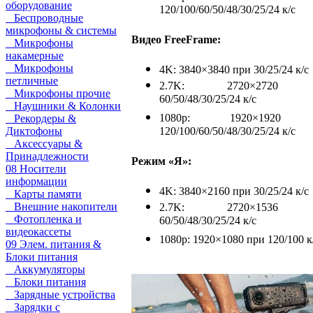
оборудование
120/100/60/50/48/30/25/24 к/с
Беспроводные
микрофоны & системы
Видео FreeFrame:
Микрофоны
накамерные
Микрофоны
4K: 3840×3840 при 30/25/24 к/с
петличные
2.7K: 2720×2720 
Микрофоны прочие
60/50/48/30/25/24 к/с
Наушники & Колонки
1080p: 1920×1920 
Рекордеры &
120/100/60/50/48/30/25/24 к/с
Диктофоны
Аксессуары &
Принадлежности
Режим «Я»:
08 Носители
информации
4K: 3840×2160 при 30/25/24 к/с
Карты памяти
Внешние накопители
2.7K: 2720×1536 
Фотопленка и
60/50/48/30/25/24 к/с
видеокассеты
1080p: 1920×1080 при 120/100 к
09 Элем. питания &
Блоки питания
Аккумуляторы
Блоки питания
Зарядные устройства
Зарядки с