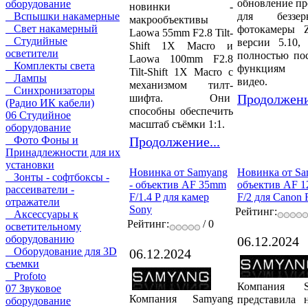
обновление п
оборудование
новинки -
для беззерк
Вспышки накамерные
макрообъективы
Свет накамерный
фотокамеры 
Laowa 55mm F2.8 Tilt-
Студийные
версии 5.10, 
Shift 1X Macro и
осветители
полностью по
Laowa 100mm F2.8
Комплекты света
функциям 
Tilt-Shift 1X Macro с
Лампы
видео.
механизмом тилт-
Синхронизаторы
Продолжени
шифта. Они
(Радио ИК кабели)
способны обеспечить
06 Студийное
масштаб съёмки 1:1.
оборудование
Продолжение...
Фото Фоны и
Принадлежности для их
установки
Новинка от Samyang
Новинка от Sa
Зонты - софтбоксы -
- объектив AF 35mm
объектив AF 
рассеиватели -
F/1.4 P для камер
F/2 для Canon
отражатели
Sony
Рейтинг:
Аксессуары к
Рейтинг:
/ 0
осветительному
оборудованию
06.12.2024
Оборудование для 3D
06.12.2024
съемки
Profoto
Компания S
07 Звуковое
Компания Samyang
представила 
оборудование