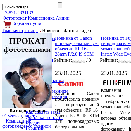
+7-831-2831133
Фотопрокат
Комиссионка
Акции
Корзина пуста.
Главная страница
Новости
Фото и видео
Обзоры
Новинка от Canon -
Новинка от Fuji
Фотоаппараты
широкоугольный зум-
гибридная кам
Объективы
объектив RF 16-
моментальной 
Фильтры
28mm F/2.8 IS STM
Instax Wide Ev
Новости
Фото и видео
Рейтинг:
/ 0
Рейтинг:
Гаджеты
Аксессуары
23.01.2025
23.01.2025
Слухи
Новости компании
Услуги
Компания Fu
Прокат фототехники
Компания Canon
представила 
Выкуп и реализация
представила новинку
- гибридную
Покупателям
- широкоугольный
моментальной
Акции
зум-объектив RF 16-
Каталог товаров
Как сделать заказ
Instax Wid
28mm F/2.8 IS STM
01 Фотоаппараты
Доставка и оплата
которая объед
Компактные
для полнокадровых
Кредит
одном ко
фотокамеры со сменной
беззеркальных
Гарантии
фотокамеру I