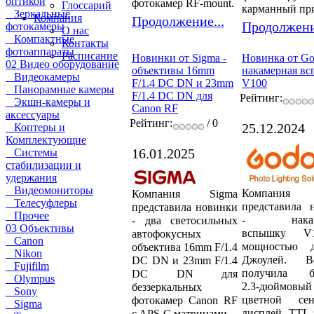
оптикой
фотокамер RF-mount.
Глоссарий
карманный пр
Зеркальные
Компания
Продолжение...
Продолжени
фотокамеры
О нас
Компактные
Контакты
фотоаппараты
Расписание
Новинки от Sigma -
Новинка от Go
02 Видео оборудование
объективы 16mm
накамерная в
Видеокамеры
F/1.4 DC DN и 23mm
V100
Панорамные камеры
F/1.4 DC DN для
Рейтинг:
Экшн-камеры и
Canon RF
аксессуары
Рейтинг:
/ 0
25.12.2024
Коптеры и
Комплектующие
16.01.2025
Системы
стабилизации и
удержания
Видеомониторы
Компания 
Компания Sigma
Телесуфлеры
представила 
представила новинки
Прочее
- накам
- два светосильных
03 Объективы
вспышку V
автофокусных
Canon
мощностью 
объектива 16mm F/1.4
Nikon
Джоулей. В
DC DN и 23mm F/1.4
Fujifilm
получила б
DC DN для
Olympus
2.3-дюймовый
беззеркальных
Sony
цветной сен
фотокамер Canon RF
Sigma
дисплей, TTL-
c APS-C матрицами.