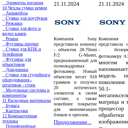
Элементы питания
21.11.2024
21.11.2024
10 Чехлы сумки ремни
Аквакейсы
Сумки для ноутбуков
Рюкзаки
Сумки для фото и
видео камер
Компания Sony
Компания
Ремни
Футляры прочие
представила новинку
представила 
Сумки для КПК и
- объектив 28-70mm
- беззерк
телефонов
F/2 G-Master,
фотокамеру A1
Футляры для
предназначенный для
многом к
объективов
полнокадровых
напоминает
Дождевики
фотокамер. Новый
модель пе
Сумки для студийного
объектив весит 918
оборудования -
поколения:
граммов и получил
штативов - стоек
20 оптических
50.1-
Модульные системы и
элементов в своем
мегапиксел
компоненты
составе, а также
11 Расходные материалы
матрица и 
новейшее покрытие
Бумага
процессор
для минимизации
Картриджи
обработки
бликов и ореолов.
12 Компьютерная
изображен
техника
Продолжение...
Периферийные