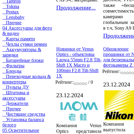
Tamron
также «бесш
Tokina
Продолжение...
совместим
Pentax
камера
Lensbaby
глобальным за
Прочие
в т.ч, Sony A9 I
04 Аксессуары для фото
& видео
Продолжени
Карты памяти
Чехлы сумки ремни
Новинки от Venus
Обновление
Аккумуляторы &
Optics - объективы
прошивки от N
зарядки
Laowa 55mm F2.8 Tilt-
для беззеркаль
Батарейные блоки
Shift 1X Macro и
фотокамеры Z 
Фильтры
100mm F2.8 Tilt-Shift
Бленды
Рейтинг:
1X
Переходные кольца &
конвертеры
Рейтинг:
/ 0
23.12.2024
Пульты ДУ
Штативы и
23.12.2024
аксессуары
Держатели
Прочее
Чистящие средства
Установка баланса
Компания 
белого
Компания Venus
выпустила
05 Осветительное
Optics представила