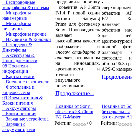
представила новинку
-
Беспроводные
- объектив AF 35mm
сверхширокоу
микрофоны & системы
F/1.4 P новой серии
Микрофоны
объектив A
накамерные
оптики Samyang
F/2. Ком
Микрофоны
Prima для фотокамер
называет
петличные
Sony. Производитель
объектив ид
Микрофоны прочие
заявляет о
для пейза
Наушники & Колонки
высочайшем качестве
архитекту
Рекордеры &
изображения и
ночной фото
Диктофоны
«новом стандарте
в
благодаря в
Аксессуары &
оптике»
, основанном
светосиле 
Принадлежности
на инновациях,
обзора 96.8 гр
08 Носители
креативности и
APS-C камерах
информации
точности
Продолжени
Карты памяти
визуального
Внешние накопители
повествования.
Фотопленка и
Продолжение...
видеокассеты
09 Элем. питания &
Блоки питания
Новинка от Sony -
Новинка от So
Аккумуляторы
объектив 28-70mm
беззеркальная
Блоки питания
F/2 G-Master
фотокамера A1
Зарядные устройства
Рейтинг:
/ 0
Рейтинг:
Зарядки с
аккумуляторами