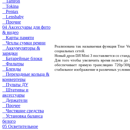
Tamron
Tokina
Pentax
Lensbaby
Прочие
04 Аксессуары для фото
& видео
Карты памяти
Чехлы сумки ремни
Реализована так называемая функция True Ve
Аккумуляторы &
социальных сетей.
зарядки
Новый дрон DJI Mini 3 поставляется со станда
Батарейные блоки
Для того чтобы увеличить время полета до 
Фильтры
обеспечивает прямую трансляцию 720p/30fp
Бленды
стабильное изображение в различных условия
Переходные кольца &
конвертеры
Пульты ДУ
Штативы и
аксессуары
Держатели
Прочее
Чистящие средства
Установка баланса
белого
05 Осветительное