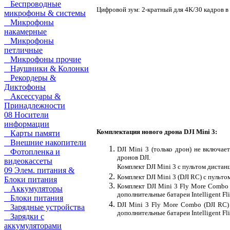
Беспроводные
Цифровой зум: 2-кратный для 4K/30 кадров в
микрофоны & системы
Микрофоны
накамерные
Микрофоны
петличные
Микрофоны прочие
Наушники & Колонки
Рекордеры &
Диктофоны
Аксессуары &
Принадлежности
08 Носители
информации
Комплектация нового дрона DJI Mini 3:
Карты памяти
Внешние накопители
DJI Mini 3 (только дрон) не включа
Фотопленка и
дронов DJI.
видеокассеты
Комплект DJI Mini 3 с пультом дистан
09 Элем. питания &
Комплект DJI Mini 3 (DJI RC) с пульт
Блоки питания
Комплект DJI Mini 3 Fly More Combo 
Аккумуляторы
дополнительные батареи Intelligent Fli
Блоки питания
DJI Mini 3 Fly More Combo (DJI RC)
Зарядные устройства
дополнительные батареи Intelligent Fli
Зарядки с
аккумуляторами