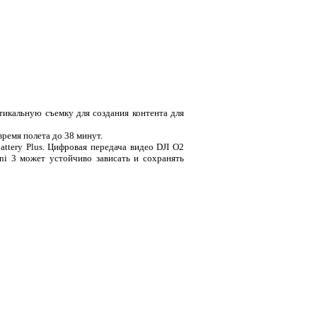
ртикальную съемку для создания контента для
время полета до 38 минут.
ttery Plus. Цифровая передача видео DJI O2
ni 3 может устойчиво зависать и сохранять