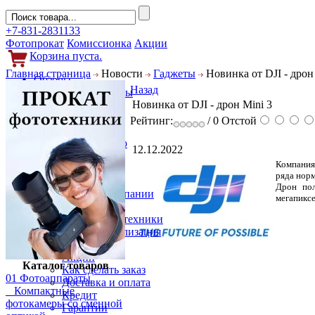
+7-831-2831133
Фотопрокат
Комиссионка
Акции
Корзина пуста.
Главная страница
Новости
Гаджеты
Новинка от DJI - дрон
Обзоры
Назад
Фотоаппараты
Новинка от DJI - дрон Mini 3
Объективы
Фильтры
Рейтинг:
/ 0
Отстой
Новости
Фото и видео
12.12.2022
Гаджеты
Компания 
Аксессуары
ряда норм
Слухи
Дрон пол
Новости компании
мегапиксе
Услуги
Прокат фототехники
Выкуп и реализация
Покупателям
Акции
Каталог товаров
Как сделать заказ
01 Фотоаппараты
Доставка и оплата
Компактные
Кредит
фотокамеры со сменной
Гарантии