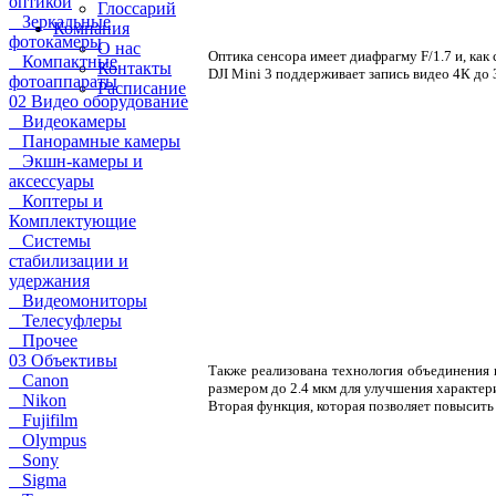
оптикой
Глоссарий
Зеркальные
Компания
фотокамеры
О нас
Оптика сенсора имеет диафрагму F/1.7 и, ка
Компактные
Контакты
DJI Mini 3 поддерживает запись видео 4К до 3
фотоаппараты
Расписание
02 Видео оборудование
Видеокамеры
Панорамные камеры
Экшн-камеры и
аксессуары
Коптеры и
Комплектующие
Системы
стабилизации и
удержания
Видеомониторы
Телесуфлеры
Прочее
03 Объективы
Также реализована технология объединения п
Canon
размером до 2.4 мкм для улучшения характер
Nikon
Вторая функция, которая позволяет повысить
Fujifilm
Olympus
Sony
Sigma