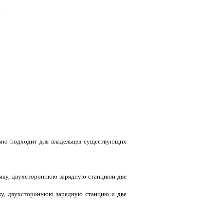
.
ально подходит для владельцев существующих
ку, двухстороннюю зарядную станцию ​​и две
у, двухстороннюю зарядную станцию ​​и две