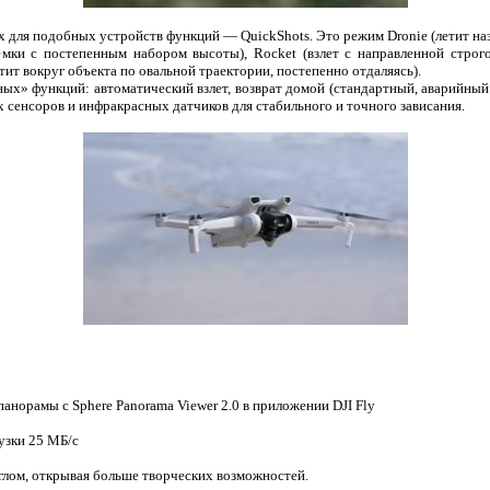
 для подобных устройств функций — QuickShots. Это режим Dronie (летит назад
емки с постепенным набором высоты), Rocket (взлет с направленной строго
тит вокруг объекта по овальной траектории, постепенно отдаляясь).
ых» функций: автоматический взлет, возврат домой (стандартный, аварийный и
сенсоров и инфракрасных датчиков для стабильного и точного зависания.
анорамы с Sphere Panorama Viewer 2.0 в приложении DJI Fly
узки 25 МБ/с
лом, открывая больше творческих возможностей.