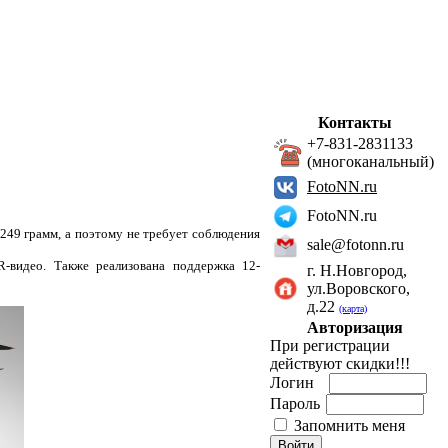
Контакты
+7-831-2831133
(многоканальный)
FotoNN.ru
FotoNN.ru
 249 грамм, а поэтому не требует соблюдения
sale@fotonn.ru
-видео. Также реализована поддержка 12-
г. Н.Новгород,
ул.Воровского,
д.22
(карта)
Авторизация
При регистрации
действуют скидки!!!
Логин
Пароль
Запомнить меня