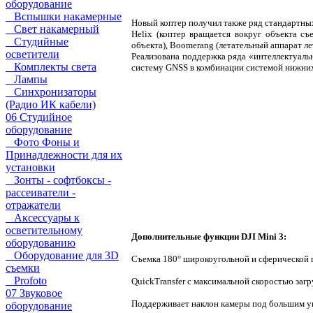
оборудование
Вспышки накамерные
Новый коптер получил также ряд стандартных
Свет накамерный
Helix (коптер вращается вокруг объекта съ
Студийные
объекта), Boomerang (летательный аппарат ле
осветители
Реализована поддержка ряда «интеллектуальн
Комплекты света
систему GNSS в комбинации системой нижних 
Лампы
Синхронизаторы
(Радио ИК кабели)
06 Студийное
оборудование
Фото Фоны и
Принадлежности для их
установки
Зонты - софтбоксы -
рассеиватели -
отражатели
Аксессуары к
осветительному
Дополнительные функции DJI Mini 3:
оборудованию
Оборудование для 3D
Съемка 180° широкоугольной и сферической п
съемки
Profoto
QuickTransfer с максимальной скоростью загр
07 Звуковое
Поддерживает наклон камеры под большим уг
оборудование