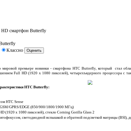
 HD смартфон Butterfly
utterfly
Классно
 мировой премьере новинки - смартфона HTC Butterfly, который стал обл
ешением Full HD (1920 x 1080 пикселей), четырехъядерного процессора с та
рактеристики HTC Butterfly:
йсом HTC Sense
 GSM/GPRS/EDGE (850/900/1800/1900 МГц)
D (1920 x 1080 пикселей), стекло Corning Gorilla Glass 2
автофокусом, светодиодной вспышкой и обратной подсветкой матрицы (BSI), ди