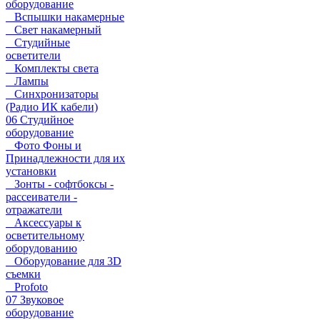
оборудование
Вспышки накамерные
Свет накамерный
Студийные
осветители
Комплекты света
Лампы
Синхронизаторы
(Радио ИК кабели)
06 Студийное
оборудование
Фото Фоны и
Принадлежности для их
установки
Зонты - софтбоксы -
рассеиватели -
отражатели
Аксессуары к
осветительному
оборудованию
Оборудование для 3D
съемки
Profoto
07 Звуковое
оборудование