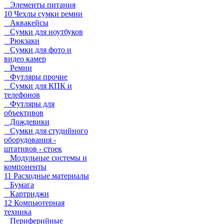
Элементы питания
10 Чехлы сумки ремни
Аквакейсы
Сумки для ноутбуков
Рюкзаки
Сумки для фото и
видео камер
Ремни
Футляры прочие
Сумки для КПК и
телефонов
Футляры для
объективов
Дождевики
Сумки для студийного
оборудования -
штативов - стоек
Модульные системы и
компоненты
11 Расходные материалы
Бумага
Картриджи
12 Компьютерная
техника
Периферийные