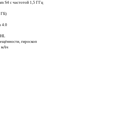
m S4 с частотой 1,5 ГГц
 ГБ)
h 4.0
MHL
вещённости, гироскоп
0 мАч