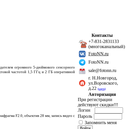
Контакты
+7-831-2831133
(многоканальный)
FotoNN.ru
FotoNN.ru
адателем огромного 5-дюймового сенсорного
sale@fotonn.ru
ктовой частотой 1,5 ГГц и 2 ГБ оперативной
г. Н.Новгород,
ул.Воровского,
д.22
(карта)
Авторизация
При регистрации
действуют скидки!!!
Логин
афрагма F2.0, объектив 28 мм, запись видео с
Пароль
Запомнить меня