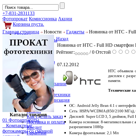
+7-831-2831133
Фотопрокат
Комиссионка
Акции
Корзина пуста.
Главная страница
Новости
Гаджеты
Новинка от HTC - Full
Обзоры
Назад
Фотоаппараты
Новинка от HTC - Full HD смартфон B
Объективы
Фильтры
Рейтинг:
/ 0
Отстой
Новости
Фото и видео
07.12.2012
Гаджеты
НТС объявила о
Аксессуары
дисплея с разр
Слухи
памяти.
Новости компании
Услуги
Технические ха
Прокат фототехники
Выкуп и реализация
Покупателям
ОС: Android Jelly Bean 4.1 с интерфе
Акции
Сеть: HSPA/WCDMA (850/2100 МГц),
Каталог товаров
Как сделать заказ
Дисплей: Super LCD 3, 5 дюймов, Full H
01 Фотоаппараты
Доставка и оплата
Камера основная: 8-мегапиксельная с 
Компактные
разрешением 1080p
Кредит
фотокамеры со сменной
Гарантии
Камера фронтальная: 2,1 Мп