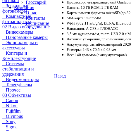
оптикой
Глоссарий
Процессор: четврехъядерный Qualcom
Зеркальные
Компания
Память: 16 ГБ ROM, 2 ГБ RAM
фотокамеры
О нас
Карты памяти формата microSD (до 32
Компактные
Контакты
SIM-карта: microSIM
фотоаппараты
Расписание
Wi-Fi (802.11 a/b/g/n), DLNA, Bluetoot
02 Видео оборудование
Навигация: A-GPS и ГЛОНАСС
Видеокамеры
3,5 мм аудиоразъём, micro-USB 2.0 с 
Панорамные камеры
Датчики: ускорения, приближения, ос
Экшн-камеры и
Аккумулятор: литий-полимерный 202
аксессуары
Размеры: 143 x 70,5 x 9,08 мм
Коптеры и
Вес: 140 граммов (с аккумулятором)
Комплектующие
Системы
стабилизации и
удержания
Назад
Видеомониторы
Телесуфлеры
Прочее
03 Объективы
Canon
Nikon
Fujifilm
Olympus
Sony
Sigma