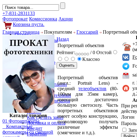
+7-831-2831133
Фотопрокат
Комиссионка
Акции
Корзина пуста.
Главная страница
Покупателям
Глоссарий
Портретный объ
Обзоры
Назад
Фотоаппараты
+
Портретный объектив
Объективы
(
Фильтры
Рейтинг:
/ 0
Отстой
Новости
F
Классно
Фото и видео
F
Гаджеты
Аксессуары
sa
Портретный объектив
Слухи
г.
(англ.: Portrait Lens) -
Новости компании
ул
средний
телеобъектив
(80-
Услуги
д
100мм для 35мм камер),
Прокат фототехники
имеющий достаточно
А
Выкуп и реализация
большую светосилу. Часть
При ре
Покупателям
портретных объективов
действу
Акции
Каталог товаров
имеет особую конструкцию,
Логин
Как сделать заказ
01 Фотоаппараты
позволяющую получать
Доставка и оплата
Парол
Компактные
различные эффекты
Кредит
Зап
фотокамеры со сменной
(смягчение и т.д.).
Гарантии