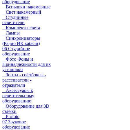
оборудование
Вспышки накамерные
Свет накамерный
Студийные
осветители
Комплекты света
Лампы
Синхронизаторы
(Радио ИК кабели)
06 Студийное
оборудование
Фото Фоны и
Принадлежности для их
установки
Зонты - софтбоксы -
рассеиватели -
отражатели
Аксессуары к
осветительному
оборудованию
Оборудование для 3D
съемки
Profoto
07 Звуковое
оборудование