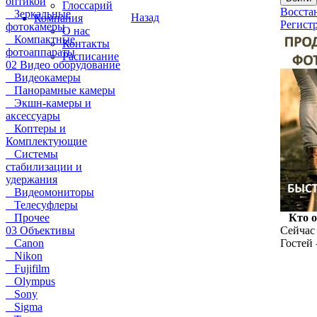
оптикой
Глоссарий
Восста
Зеркальные
Назад
Компания
Регист
фотокамеры
О нас
Компактные
Контакты
фотоаппараты
Расписание
02 Видео оборудование
Видеокамеры
Панорамные камеры
Экшн-камеры и
аксессуары
Коптеры и
Комплектующие
Системы
стабилизации и
удержания
Видеомониторы
Телесуфлеры
Прочее
Кто 
03 Объективы
Сейчас 
Canon
Гостей 
Nikon
Fujifilm
Olympus
Sony
Sigma