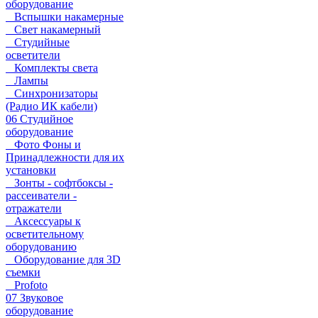
оборудование
Вспышки накамерные
Свет накамерный
Студийные
осветители
Комплекты света
Лампы
Синхронизаторы
(Радио ИК кабели)
06 Студийное
оборудование
Фото Фоны и
Принадлежности для их
установки
Зонты - софтбоксы -
рассеиватели -
отражатели
Аксессуары к
осветительному
оборудованию
Оборудование для 3D
съемки
Profoto
07 Звуковое
оборудование