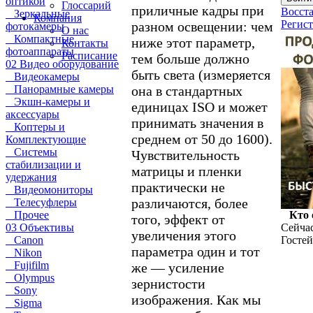
оптикой
Глоссарий
приличные кадры при
Восста
Зеркальные
Компания
Регис
разном освещении: чем
фотокамеры
О нас
Компактные
ниже этот параметр,
Контакты
фотоаппараты
Расписание
тем больше должно
02 Видео оборудование
быть света (измеряется
Видеокамеры
она в стандартных
Панорамные камеры
Экшн-камеры и
единицах ISO и может
аксессуары
принимать значения в
Коптеры и
среднем от 50 до 1600).
Комплектующие
Системы
Чувствительность
стабилизации и
матрицы и пленки
удержания
практически не
Видеомониторы
различаются, более
Телесуфлеры
Прочее
Кто 
того, эффект от
03 Объективы
Сейчас
увеличения этого
Canon
Гостей
параметра один и тот
Nikon
Fujifilm
же — усиление
Olympus
зернистости
Sony
изображения. Как мы
Sigma