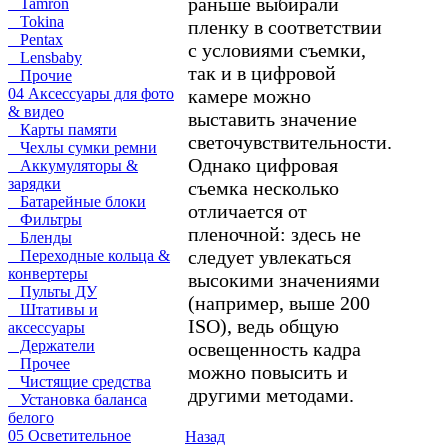
раньше выбирали
Tamron
Tokina
пленку в соответствии
Pentax
с условиями съемки,
Lensbaby
так и в цифровой
Прочие
камере можно
04 Аксессуары для фото
& видео
выставить значение
Карты памяти
светочувствительности.
Чехлы сумки ремни
Однако цифровая
Аккумуляторы &
зарядки
съемка несколько
Батарейные блоки
отличается от
Фильтры
пленочной: здесь не
Бленды
следует увлекаться
Переходные кольца &
конвертеры
высокими значениями
Пульты ДУ
(например, выше 200
Штативы и
ISO), ведь общую
аксессуары
Держатели
освещенность кадра
Прочее
можно повысить и
Чистящие средства
другими методами.
Установка баланса
белого
05 Осветительное
Назад