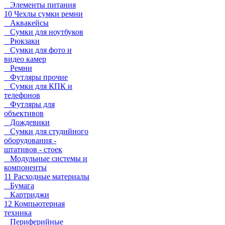
Элементы питания
10 Чехлы сумки ремни
Аквакейсы
Сумки для ноутбуков
Рюкзаки
Сумки для фото и
видео камер
Ремни
Футляры прочие
Сумки для КПК и
телефонов
Футляры для
объективов
Дождевики
Сумки для студийного
оборудования -
штативов - стоек
Модульные системы и
компоненты
11 Расходные материалы
Бумага
Картриджи
12 Компьютерная
техника
Периферийные