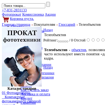
+7-831-2831133
Фотопрокат
Комиссионка
Акции
Корзина пуста.
Главная страница
Покупателям
Глоссарий
Телеобъектив
Обзоры
Назад
Фотоаппараты
Телеобъектив
Объективы
Фильтры
Рейтинг:
/ 0
Отстой
Новости
Фото и видео
Телеобъектив -
объектив
, позволяю
Гаджеты
часто используют вместо понятия «
Аксессуары
кадра.
Слухи
Новости компании
Назад
Услуги
Прокат фототехники
Выкуп и реализация
Покупателям
Акции
Каталог товаров
Как сделать заказ
01 Фотоаппараты
Доставка и оплата
Компактные
Кредит
фотокамеры со сменной
Гарантии