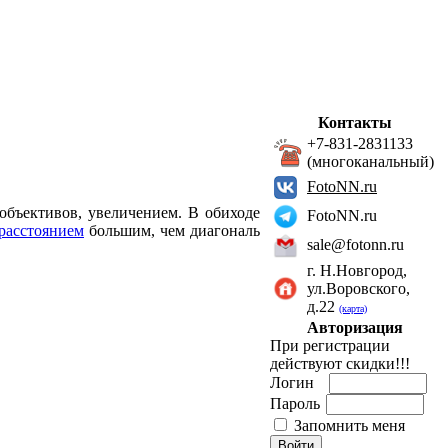
Контакты
+7-831-2831133
(многоканальный)
FotoNN.ru
объективов, увеличением. В обиходе
FotoNN.ru
расстоянием
большим, чем диагональ
sale@fotonn.ru
г. Н.Новгород,
ул.Воровского,
д.22
(карта)
Авторизация
При регистрации
действуют скидки!!!
Логин
Пароль
Запомнить меня