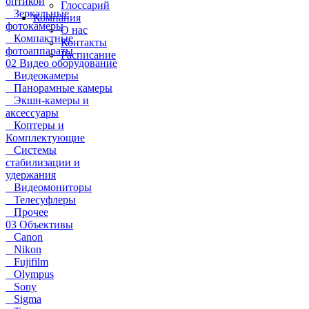
оптикой
Глоссарий
Зеркальные
Компания
фотокамеры
О нас
Компактные
Контакты
фотоаппараты
Расписание
02 Видео оборудование
Видеокамеры
Панорамные камеры
Экшн-камеры и
аксессуары
Коптеры и
Комплектующие
Системы
стабилизации и
удержания
Видеомониторы
Телесуфлеры
Прочее
03 Объективы
Canon
Nikon
Fujifilm
Olympus
Sony
Sigma