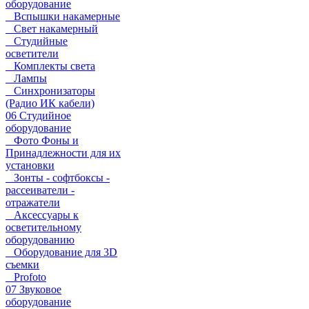
оборудование
Вспышки накамерные
Свет накамерный
Студийные
осветители
Комплекты света
Лампы
Синхронизаторы
(Радио ИК кабели)
06 Студийное
оборудование
Фото Фоны и
Принадлежности для их
установки
Зонты - софтбоксы -
рассеиватели -
отражатели
Аксессуары к
осветительному
оборудованию
Оборудование для 3D
съемки
Profoto
07 Звуковое
оборудование