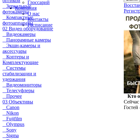
оптикой
Глоссарий
Восста
Зеркальные
Компания
Регист
фотокамеры
О нас
Компактные
Контакты
фотоаппараты
Расписание
02 Видео оборудование
Видеокамеры
Панорамные камеры
Экшн-камеры и
аксессуары
Коптеры и
Комплектующие
Системы
стабилизации и
удержания
Видеомониторы
Телесуфлеры
Прочее
Кто 
03 Объективы
Сейчас 
Canon
Гостей 
Nikon
Fujifilm
Olympus
Sony
Sigma