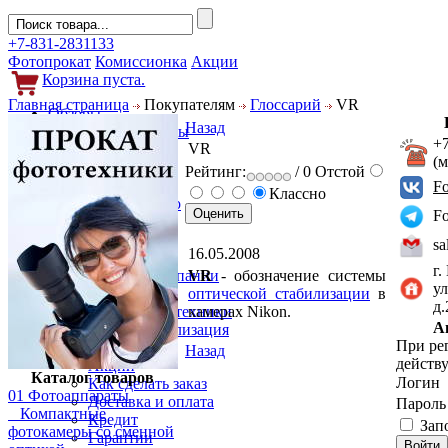
+7-831-2831133
Фотопрокат
Комиссионка
Акции
Корзина пуста.
Главная страница
Покупателям
Глоссарий
VR
Обзоры
Назад
Фотоаппараты
+
VR
Объективы
(
Фильтры
Рейтинг:
/ 0
Отстой
Новости
F
Классно
Фото и видео
F
Гаджеты
Аксессуары
sa
16.05.2008
Слухи
г.
VR
- обозначение системы
Новости компании
ул
оптической стабилизации
в
Услуги
д
камерах Nikon.
Прокат фототехники
А
Выкуп и реализация
При ре
Покупателям
Назад
действу
Акции
Каталог товаров
Логин
Как сделать заказ
01 Фотоаппараты
Доставка и оплата
Парол
Компактные
Кредит
Зап
фотокамеры со сменной
Гарантии