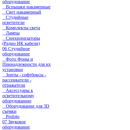
оборудование
Вспышки накамерные
Свет накамерный
Студийные
осветители
Комплекты света
Лампы
Синхронизаторы
(Радио ИК кабели)
06 Студийное
оборудование
Фото Фоны и
Принадлежности для их
установки
Зонты - софтбоксы -
рассеиватели -
отражатели
Аксессуары к
осветительному
оборудованию
Оборудование для 3D
съемки
Profoto
07 Звуковое
оборудование