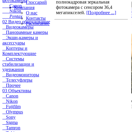
фотокамеры
полнокaдровaя зеркaльнaя
Глоссарий
Canon
фотокамера с сенсором 36,4
Компания
Nikon
мегапикселей.
[Подробнее ...]
О нас
Pentax
Контакты
02 Видео оборудование
Расписание
Видеокамеры
Панорамные камеры
Экшн-камеры и
аксессуары
Коптеры и
Комплектующие
Системы
стабилизации и
удержания
Видеомониторы
Телесуфлеры
Прочее
03 Объективы
Canon
Nikon
Fujifilm
Olympus
Sony
Sigma
Tamron