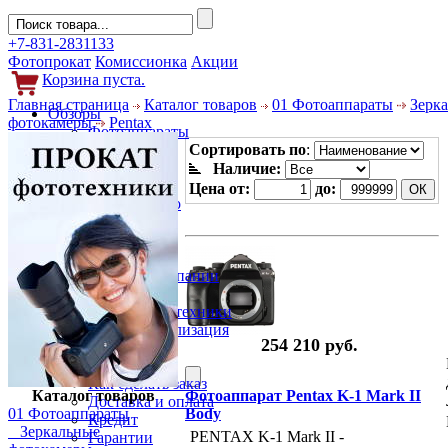
+7-831-2831133
Фотопрокат
Комиссионка
Акции
Корзина пуста.
Главная страница
Каталог товаров
01 Фотоаппараты
Зерк
Обзоры
фотокамеры
Pentax
Фотоаппараты
Объективы
Сортировать по
:
Фильтры
Наличие:
Новости
Цена от:
до:
Фото и видео
Гаджеты
Аксессуары
Слухи
Новости компании
Услуги
Прокат фототехники
Выкуп и реализация
254 210 руб.
Покупателям
Акции
Как сделать заказ
Каталог товаров
Фотоаппарат Pentax K-1 Mark II
Доставка и оплата
01 Фотоаппараты
Body
Кредит
Зеркальные
PENTAX K-1 Mark II -
Гарантии