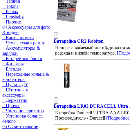
Tamron
Tokina
Pentax
Lensbaby
Прочие
04 Аксессуары для фото
& видео
Карты памяти
Батарейка CR2 Robiton
Чехлы сумки ремни
Неперезаряжаемый литий-диоксид ма
Аккумуляторы &
разряда и низкой температуре.
[Подро
зарядки
Батарейные блоки
Фильтры
Бленды
Переходные кольца &
конвертеры
Пульты ДУ
Штативы и
аксессуары
Держатели
Прочее
Батарейка LR03 DURACELL Ultra
Чистящие средства
Батарейка Duracell ULTRA ААA LR03 
Установка баланса
Производитель - Duracell
[Подробнее .
белого
05 Осветительное