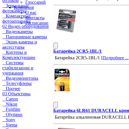
оптикой
Глоссарий
Зеркальные
Компания
фотокамеры
О нас
Компактные
Контакты
фотоаппараты
Расписание
02 Видео оборудование
Видеокамеры
Панорамные камеры
Экшн-камеры и
аксессуары
Батарейка 2CR5-1BL/1
Коптеры и
Комплектующие
Батарейка 2CR5-1BL/1
[Подробнее ...
Системы
стабилизации и
удержания
Видеомониторы
Телесуфлеры
Прочее
03 Объективы
Canon
Nikon
Fujifilm
Батарейка 6LR61 DURACELL крона
Olympus
Батарейка алкалиновая DURACELL P
Sony
Sigma