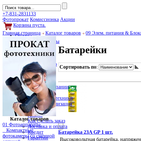
+7-831-2831133
Фотопрокат
Комиссионка
Акции
Корзина пуста.
Главная страница
Каталог товаров
09 Элем. питания & Блок
Обзоры
Фотоаппараты
Батарейки
Объективы
Фильтры
Новости
Фото и видео
Сортировать по
:
Гаджеты
Аксессуары
Слухи
Новости компании
Услуги
Прокат фототехники
Выкуп и реализация
Покупателям
Акции
Каталог товаров
Как сделать заказ
01 Фотоаппараты
Доставка и оплата
Компактные
Батарейка 23A GP 1 шт.
Кредит
фотокамеры со сменной
Гарантии
Высоковольтная батарейка, напряжен