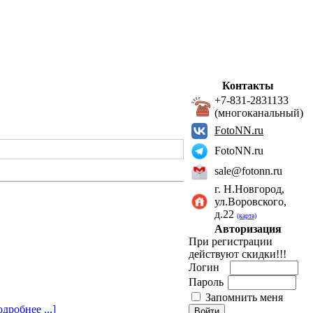
Контакты
+7-831-2831133
(многоканальный)
FotoNN.ru
FotoNN.ru
sale@fotonn.ru
г. Н.Новгород,
ул.Воровского,
д.22
(карта)
Авторизация
При регистрации
действуют скидки!!!
Логин
Пароль
Запомнить меня
дробнее ...]