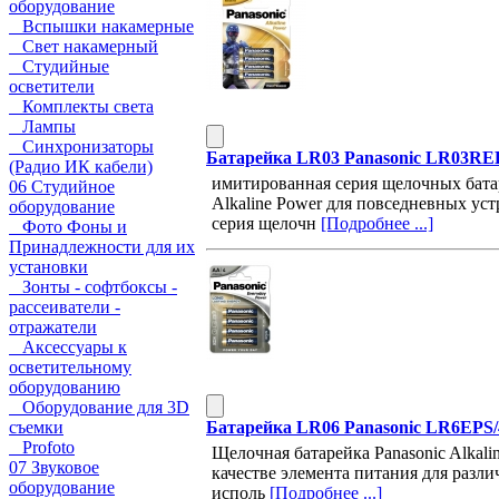
оборудование
Вспышки накамерные
Свет накамерный
Студийные
осветители
Комплекты света
Лампы
Синхронизаторы
Батарейка LR03 Panasonic LR03RE
(Радио ИК кабели)
имитированная серия щелочных бата
06 Студийное
Alkaline Power для повседневных у
оборудование
серия щелочн
[Подробнее ...]
Фото Фоны и
Принадлежности для их
установки
Зонты - софтбоксы -
рассеиватели -
отражатели
Аксессуары к
осветительному
оборудованию
Оборудование для 3D
Батарейка LR06 Panasonic LR6EPS/
съемки
Profoto
Щелочная батарейка Panasonic Alkal
07 Звуковое
качестве элемента питания для разл
оборудование
исполь
[Подробнее ...]