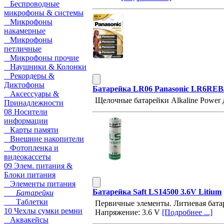
Беспроводные
микрофоны & системы
Микрофоны
накамерные
Микрофоны
петличные
Микрофоны прочие
Наушники & Колонки
Рекордеры &
Диктофоны
Батарейка LR06 Panasonic LR6REB
Аксессуары &
Щелочные батарейки Alkaline Power
Принадлежности
08 Носители
информации
Карты памяти
Внешние накопители
Фотопленка и
видеокассеты
09 Элем. питания &
Блоки питания
Элементы питания
Батарейка Saft LS14500 3.6V Litium
Батарейки
Таблетки
Первичные элементы. Литиевая бата
10 Чехлы сумки ремни
Напряжение: 3.6 V
[Подробнее ...]
Аквакейсы