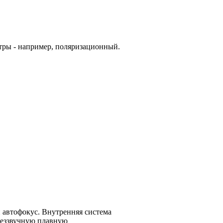
ьтры - например, поляризационный.
 автофокус. Внутренняя система
беззвучную плавную