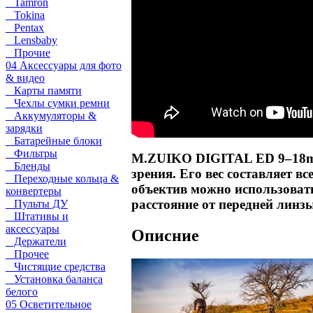
Tamron
Tokina
Pentax
Lensbaby
Прочие
04 Аксессуары для фото
& видео
Карты памяти
Чехлы сумки ремни
Аккумуляторы &
зарядки
Батарейные блоки
Фильтры
M.ZUIKO DIGITAL ED 9–18mm
Бленды
зрения. Его вес составляет в
Переходные кольца &
объектив можно использоват
конвертеры
расстояние от передней линзы 
Пульты ДУ
Штативы и
аксессуары
Описние
Держатели
Прочее
Чистящие средства
Установка баланса
белого
05 Осветительное