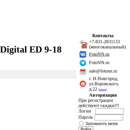
Контакты
+7-831-2831133
igital ED 9-18
(многоканальный)
FotoNN.ru
FotoNN.ru
sale@fotonn.ru
г. Н.Новгород,
ул.Воровского,
д.22
(карта)
Авторизация
При регистрации
действуют скидки!!!
Логин
Пароль
Запомнить меня