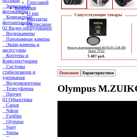
оптикой
Глоссарий
Зеркальные
Компания
фотокамеры
О нас
Сопутствующие товары
Компактные
Контакты
фотоаппараты
Расписание
02 Видео оборудование
Видеокамеры
Панорамные камеры
Экшн-камеры и
Фильтр поляризационный HOYA PL-CIR HD
аксессуары
58mm 76752
Коптеры и
5 487 руб.
Комплектующие
Системы
стабилизации и
Описание
Характеристики
удержания
Видеомониторы
Olympus M.ZUIKO
Телесуфлеры
Прочее
03 Объективы
Canon
Nikon
Fujifilm
Olympus
Sony
Sigma