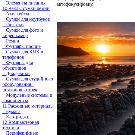
Элементы питания
автофокусировку.
10 Чехлы сумки ремни
Аквакейсы
Сумки для ноутбуков
Рюкзаки
Сумки для фото и
видео камер
Ремни
Футляры прочие
Сумки для КПК и
телефонов
Футляры для
объективов
Дождевики
Сумки для студийного
оборудования -
штативов - стоек
Модульные системы и
компоненты
11 Расходные материалы
Бумага
Картриджи
12 Компьютерная
техника
Периферийные