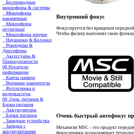
Беспроводные
микрофоны & системы
Микрофоны
Внутренний фокус
накамерные
Микрофоны
Фокусируется без вращения передней
петличные
Чтобы фильтр выполнял свою функци
Микрофоны прочие
Наушники & Колонки
Рекордеры &
Диктофоны
Аксессуары &
Принадлежности
08 Носители
информации
Карты памяти
Внешние накопители
Фотопленка и
видеокассеты
09 Элем. питания &
Блоки питания
Аккумуляторы
Очень быстрый автофокус п
Блоки питания
Зарядные устройства
Зарядки с
Механизм MSC - это продукт передов
аккумуляторами
фокусировки подразумевает техноло