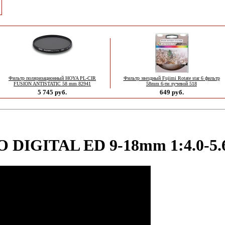
Фильтр поляризационный HOYA PL-CIR
Фильтр звездный Fujimi Rotate star 6 фильтр
FUSION ANTISTATIC 58 mm 82941
58mm 6-ти лучевой 518
5 745 руб.
649 руб.
 DIGITAL ED 9‑18mm 1:4.0‑5.