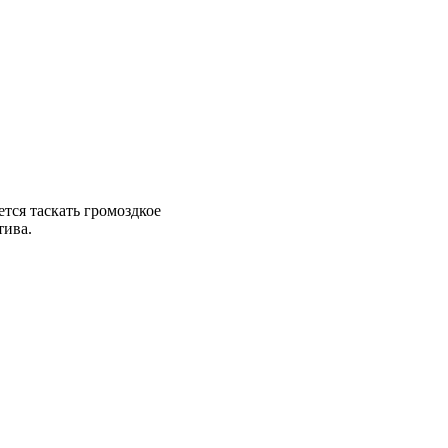
тся таскать громоздкое
тива.