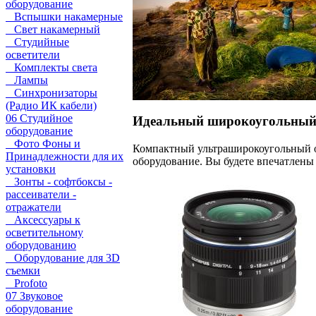
оборудование
Вспышки накамерные
Свет накамерный
Студийные
осветители
Комплекты света
Лампы
Синхронизаторы
(Радио ИК кабели)
06 Студийное
Идеальный широкоугольный 
оборудование
Фото Фоны и
Компактный ультраширокоугольный об
Принадлежности для их
оборудование. Вы будете впечатлены
установки
Зонты - софтбоксы -
рассеиватели -
отражатели
Аксессуары к
осветительному
оборудованию
Оборудование для 3D
съемки
Profoto
07 Звуковое
оборудование