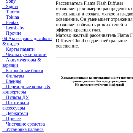
Sony
Рассеиватель Flama Flash Diffuser
Sigma
позволяет равномерно распределить 
Tamron
от вспышки и создать мягкое и гладк
Tokina
освещение. Он уменьшает отражения
Pentax
позволяет избежать резких теней и
Lensbaby
эффекта красных глаз.
Прочие
Матово-желтый рассеиватель Flama F
04 Аксессуары для фото
Diffuser Cloud создает нейтральное
& видео
освещение.
Карты памяти
Чехлы сумки ремни
Аккумуляторы &
зарядки
Батарейные блоки
Фильтры
Характеристики и комплектация могут изменят
Бленды
производителем без предупреждения.
Не является публичной офертой
Переходные кольца &
конвертеры
Пульты ДУ
Штативы и
аксессуары
Держатели
Прочее
Чистящие средства
Установка баланса