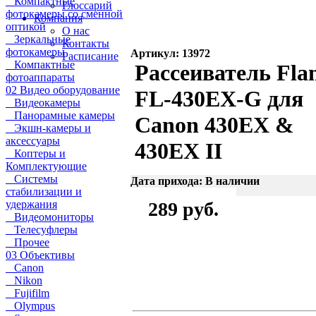
Компактные
Глоссарий
фотокамеры со сменной
Компания
оптикой
О нас
Зеркальные
Контакты
фотокамеры
Артикул: 13972
Расписание
Компактные
Рассеиватель Fl
фотоаппараты
02 Видео оборудование
FL-430EX-G для
Видеокамеры
Панорамные камеры
Canon 430EX &
Экшн-камеры и
аксессуары
430EX II
Коптеры и
Комплектующие
Системы
Дата прихода: В наличии
стабилизации и
удержания
289 руб.
Видеомониторы
Телесуфлеры
Прочее
03 Объективы
Canon
Nikon
Fujifilm
Olympus