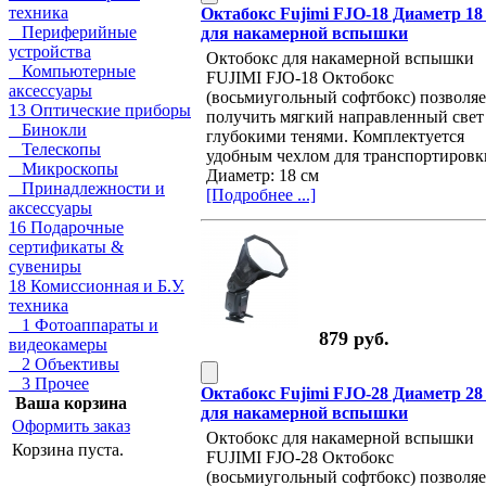
техника
Октабокс Fujimi FJO-18 Диаметр 18
Периферийные
для накамерной вспышки
устройства
Октобокс для накамерной вспышки
Компьютерные
FUJIMI FJO-18 Октобокс
аксессуары
(восьмиугольный софтбокс) позволяе
13 Оптические приборы
получить мягкий направленный свет
Бинокли
глубокими тенями. Комплектуется
Телескопы
удобным чехлом для транспортировк
Микроскопы
Диаметр: 18 см
Принадлежности и
[Подробнее ...]
аксессуары
16 Подарочные
сертификаты &
сувениры
18 Комиссионная и Б.У.
техника
1 Фотоаппараты и
879 руб.
видеокамеры
2 Объективы
3 Прочее
Октабокс Fujimi FJO-28 Диаметр 28
Ваша корзина
для накамерной вспышки
Оформить заказ
Октобокс для накамерной вспышки
Корзина пуста.
FUJIMI FJO-28 Октобокс
(восьмиугольный софтбокс) позволяе