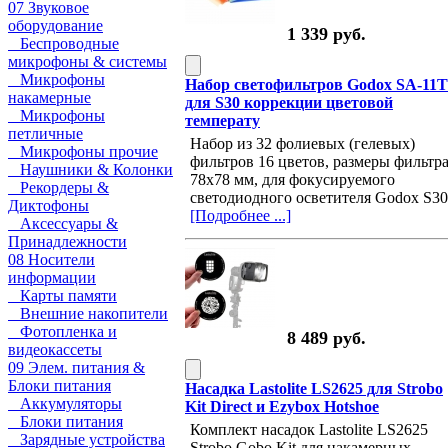
07 Звуковое
оборудование
1 339 руб.
Беспроводные
микрофоны & системы
Микрофоны
Набор светофильтров Godox SA-11T
накамерные
для S30 коррекции цветовой
Микрофоны
температу
петличные
Набор из 32 фолиевых (гелевых)
Микрофоны прочие
фильтров 16 цветов, размеры фильтр
Наушники & Колонки
78х78 мм, для фокусируемого
Рекордеры &
светодиодного осветителя Godox S30
Диктофоны
[Подробнее ...]
Аксессуары &
Принадлежности
08 Носители
информации
Карты памяти
Внешние накопители
Фотопленка и
8 489 руб.
видеокассеты
09 Элем. питания &
Блоки питания
Насадка Lastolite LS2625 для Strobo
Аккумуляторы
Kit Direct и Ezybox Hotshое
Блоки питания
Комплект насадок Lastolite LS2625
Зарядные устройства
Strobo Gobo Kit для накамерных