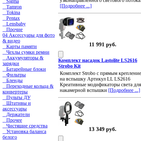
узконаправленного светового потока
Sigma
[Подробнее ...]
Tamron
Tokina
Pentax
Lensbaby
Прочие
04 Аксессуары для фото
& видео
11 991 руб.
Карты памяти
Чехлы сумки ремни
Аккумуляторы &
Комплект насадок Lastolite LS2616
зарядки
Strobo Kit
Батарейные блоки
Комплект Strobo с прямым креплени
Фильтры
на вспышку Артикул LL LS2616
Бленды
Креативные модификаторы света для
Переходные кольца &
накамерной вспышки
[Подробнее ...]
конвертеры
Пульты ДУ
Штативы и
аксессуары
Держатели
Прочее
Чистящие средства
13 349 руб.
Установка баланса
белого