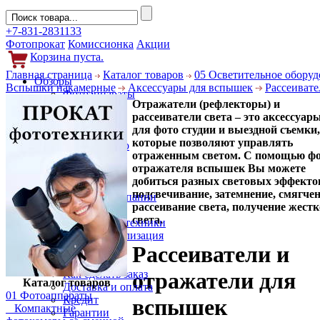
+7-831-2831133
Фотопрокат
Комиссионка
Акции
Корзина пуста.
Главная страница
Каталог товаров
05 Осветительное обору
Обзоры
Вспышки накамерные
Аксессуары для вспышек
Рассеивате
Фотоаппараты
Отражатели (рефлекторы) и
Объективы
рассеиватели света – это аксессуар
Фильтры
для фото студии и выездной съемки,
Новости
которые позволяют управлять
Фото и видео
отраженным светом. С помощью ф
Гаджеты
отражателя вспышек Вы можете
Аксессуары
добиться разных световых эффектов
Слухи
подсвечивание, затемнение, смягчен
Новости компании
рассеивание света, получение жестк
Услуги
света.
Прокат фототехники
Выкуп и реализация
Рассеиватели и
Покупателям
Акции
Как сделать заказ
отражатели для
Каталог товаров
Доставка и оплата
01 Фотоаппараты
Кредит
вспышек
Компактные
Гарантии