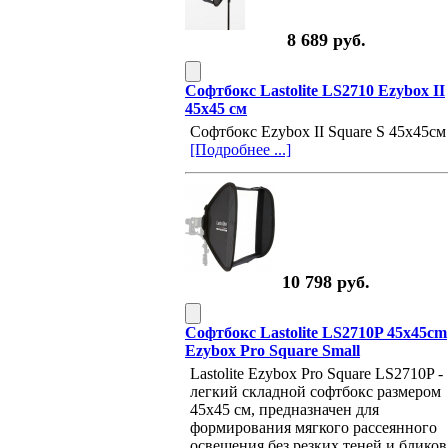
8 689 руб.
Софтбокс Lastolite LS2710 Ezybox II
45х45 см
Софтбокс Ezybox II Square S 45x45см
[Подробнее ...]
10 798 руб.
Софтбокс Lastolite LS2710P 45x45cm
Ezybox Pro Square Small
Lastolite Ezybox Pro Square LS2710P -
легкий складной софтбокс размером
45x45 см, предназначен для
формирования мягкого рассеянного
освещения без резких теней и бликов