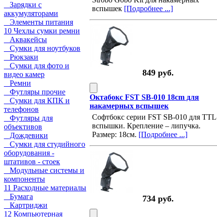
Зарядки с
вспышек
[Подробнее ...]
аккумуляторами
Элементы питания
10 Чехлы сумки ремни
Аквакейсы
Сумки для ноутбуков
Рюкзаки
Сумки для фото и
849 руб.
видео камер
Ремни
Футляры прочие
Октабокс FST SB-010 18cm для
Сумки для КПК и
накамерных вспышек
телефонов
Софтбокс серии FST SB-010 для TTL
Футляры для
вспышки. Крепление – липучка.
объективов
Размер: 18см.
[Подробнее ...]
Дождевики
Сумки для студийного
оборудования -
штативов - стоек
Модульные системы и
компоненты
11 Расходные материалы
Бумага
734 руб.
Картриджи
12 Компьютерная