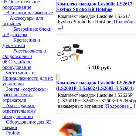
05 Осветительное
Комплект насадок Lastolite LS2617
оборудование
Ezybox Strobo Kit Hotshoe
Вспышки накамерные
Комплект насадок Lastolite LS2617
Аксессуары для
Ezybox Strobo Kit Hotshoe
[Подробне
вспышек
...]
Батарейные блоки
и Адаптеры
Крепления и
Держатели
Рассеиватели и
Отражатели
06 Студийное
5 110 руб.
оборудование
Фото Фоны и
Принадлежности для их
Комплект насадок Lastolite LS2626P
установки
(LS2601P+LS2602+LS2603+LS2604)
Зонты - софтбоксы -
рассеиватели -
Комплект насадок Lastolite LS2626P
отражатели
(LS2601P+LS2602+LS2603+LS2604)д
Аксессуары к
накамерных вспышек
[Подробнее ...]
осветительному
оборудованию
Оборудование для 3D
съемки
Profoto