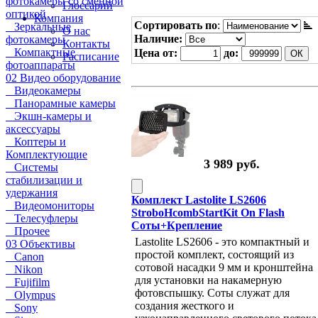
фотокамеры со сменной
Глоссарий
оптикой
Компания
Сортировать по
:
Зеркальные
О нас
Наличие:
фотокамеры
Контакты
Компактные
Цена от:
до:
Расписание
фотоаппараты
02 Видео оборудование
Видеокамеры
Панорамные камеры
Экшн-камеры и
аксессуары
Коптеры и
Комплектующие
3 989 руб.
Системы
стабилизации и
удержания
Комплект Lastolite LS2606
Видеомониторы
StroboHcombStartKit On Flash
Телесуфлеры
Соты+Крепление
Прочее
Lastolite LS2606 - это компактный и
03 Объективы
простой комплект, состоящий из
Canon
сотовой насадки 9 мм и кронштейна
Nikon
для установки на накамерную
Fujifilm
фотовспышку. Соты служат для
Olympus
создания жесткого и
Sony