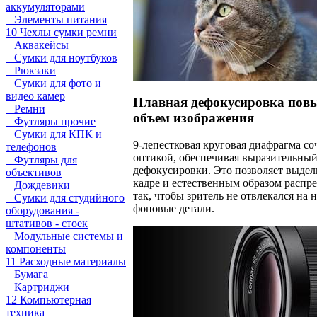
аккумуляторами
Элементы питания
10 Чехлы сумки ремни
Аквакейсы
Сумки для ноутбуков
Рюкзаки
Сумки для фото и
видео камер
Плавная дефокусировка повы
Ремни
объем изображения
Футляры прочие
Сумки для КПК и
9-лепестковая круговая диафрагма со
телефонов
оптикой, обеспечивая выразительны
Футляры для
дефокусировки. Это позволяет выдел
объективов
кадре и естественным образом распре
Дождевики
так, чтобы зритель не отвлекался на 
Сумки для студийного
фоновые детали.
оборудования -
штативов - стоек
Модульные системы и
компоненты
11 Расходные материалы
Бумага
Картриджи
12 Компьютерная
техника