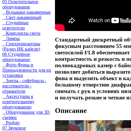
05 Осветительное
оборудование
Вспышки накамерные
Свет накамерный
Студийные
осветители
Комплекты света
Лампы
Стандартный дискретный объ
Синхронизаторы
фокусным расстоянием 55 мм
(Радио ИК кабели)
светосилой f/1.8 обеспечивае
06 Студийное
контрастность и резкость и п
оборудование
полнокадровых камер с байо
Фото Фоны и
Принадлежности для их
позволяет добиться выразит
установки
фона и выделить объект в ка
Зонты - софтбоксы -
большому отверстию диафр
рассеиватели -
снимать с рук в условиях ни
отражатели
Аксессуары к
и получать резкие и четкие 
осветительному
оборудованию
Описание
Оборудование для 3D
съемки
Profoto
07 Звуковое