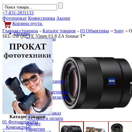
+7-831-2831133
Фотопрокат
Комиссионка
Акции
Корзина пуста.
Главная страница
Каталог товаров
03 Объективы
Sony
О
Обзоры
SEL-55F18Z FE 55mm f/1.8 ZA Sonnar T*
Фотоаппараты
Объективы
Фильтры
Новости
Фото и видео
Гаджеты
Аксессуары
Слухи
Новости компании
Услуги
Прокат фототехники
Выкуп и реализация
Покупателям
Акции
Как сделать заказ
Каталог товаров
Доставка и оплата
01 Фотоаппараты
Кредит
Компактные
Гарантии