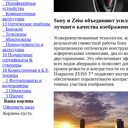
Периферийные
устройства
Компьютерные
аксессуары
Sony и Zeiss объединяют уси
13 Оптические приборы
лучшего качества изображен
Бинокли
Телескопы
Усовершенствованные технологии, к
Микроскопы
результатом совместной работы Sony 
Принадлежности и
прецизионную оптическую конструк
аксессуары
асферическими элементами, два из к
16 Подарочные
двусторонними. Это обеспечивает э
сертификаты &
всех видов аберрации и позволяет до
сувениры
уровня резкости и контрастности по 
18 Комиссионная и Б.У.
Покрытие ZEISS T* подавляет внутр
техника
обеспечивает поразительную контрас
1 Фотоаппараты и
темных участков изображения.
видеокамеры
2 Объективы
3 Прочее
Ваша корзина
Оформить заказ
Корзина пуста.