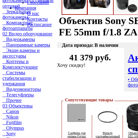
фотокамеры со сменной
Глоссарий
оптикой
Компания
Зеркальные
О нас
фотокамеры
Объектив Sony S
Контакты
Компактные
Расписание
фотоаппараты
FE 55mm f/1.8 ZA
02 Видео оборудование
Видеокамеры
Панорамные камеры
Дата прихода: В наличии
Экшн-камеры и
А
41 379 руб.
аксессуары
Коптеры и
Хочу скидку!
с
Комплектующие
Системы
стабилизации и
• Об
удержания
фото
Видеомониторы
Телесуфлеры
Прочее
Сопутствующие товары
03 Объективы
Canon
Nikon
Fujifilm
Olympus
Sony
Салфетка для
Фильтр
Объект
оптики Fujimi
ультрафиолетовый
SEL-50