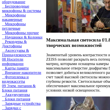
оборудование
Беспроводные
микрофоны & системы
Микрофоны
накамерные
Микрофоны
петличные
Микрофоны прочие
Наушники & Колонки
Максимальная светосила f/1.
Рекордеры &
творческих возможностей
Диктофоны
Аксессуары &
Знаменитый уровень контрастности и
Принадлежности
ZEISS позволят раскрыть весь потен
08 Носители
матриц, которыми оснащены камеры 
информации
максимальное отверстие диафрагмы f/
Карты памяти
позволяет добиться великолепного ра
Внешние накопители
счет такой высокой светосилы можно
Фотопленка и
глубины резкости. Светосильные объ
видеокассеты
обеспечивают максимальное преимущ
09 Элем. питания &
условиях низкой освещенности.
Блоки питания
Аккумуляторы
Блоки питания
Зарядные устройства
Зарядки с