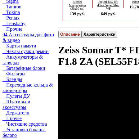
Sigma
FJ3030
Fujimi MC-UV
50mm
Микрофибра
49мм Super Slim
Tamron
19 78
(30х30 см)
WP
Tokina
139 руб.
649 руб.
Pentax
Lensbaby
Прочие
04 Аксессуары для фото
Описание
Характеристики
& видео
Карты памяти
Zeiss Sonnar T* F
Чехлы сумки ремни
Аккумуляторы &
F1.8 ZA (SEL55F1
зарядки
Батарейные блоки
Фильтры
Бленды
Переходные кольца &
конвертеры
Пульты ДУ
Штативы и
аксессуары
Держатели
Прочее
Чистящие средства
Установка баланса
белого