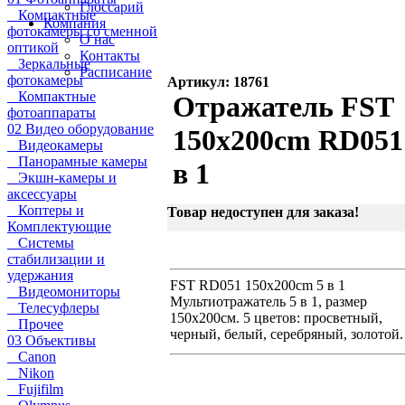
Глоссарий
Компактные
Компания
фотокамеры со сменной
О нас
оптикой
Контакты
Зеркальные
Расписание
фотокамеры
Артикул: 18761
Компактные
Отражатель FST
фотоаппараты
02 Видео оборудование
150x200cm RD051
Видеокамеры
Панорамные камеры
в 1
Экшн-камеры и
аксессуары
Коптеры и
Товар недоступен для заказа!
Комплектующие
Системы
стабилизации и
удержания
FST RD051 150x200cm 5 в 1
Видеомониторы
Мультиотражатель 5 в 1, размер
Телесуфлеры
150x200см. 5 цветов: просветный,
Прочее
черный, белый, серебряный, золотой.
03 Объективы
Canon
Nikon
Fujifilm