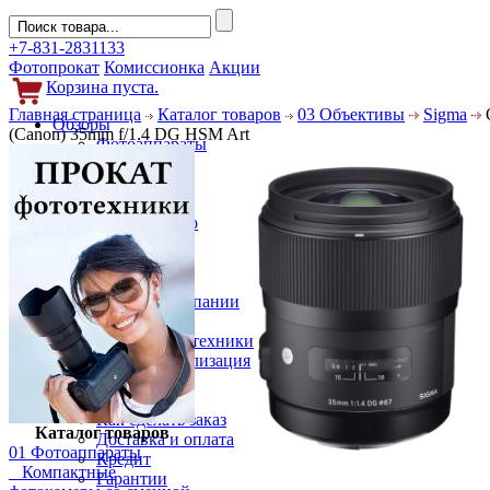
+7-831-2831133
Фотопрокат
Комиссионка
Акции
Корзина пуста.
Главная страница
Каталог товаров
03 Объективы
Sigma
Обзоры
(Canon) 35mm f/1.4 DG HSM Art
Фотоаппараты
Объективы
Фильтры
Новости
Фото и видео
Гаджеты
Аксессуары
Слухи
Новости компании
Услуги
Прокат фототехники
Выкуп и реализация
Покупателям
Акции
Как сделать заказ
Каталог товаров
Доставка и оплата
01 Фотоаппараты
Кредит
Компактные
Гарантии