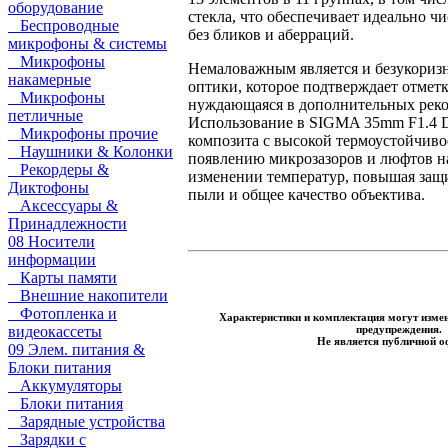
оборудование
стекла, что обеспечивает идеально ч
Беспроводные
без бликов и аберраций.
микрофоны & системы
Микрофоны
Немаловажным является и безукоризн
накамерные
оптики, которое подтверждает отметка
Микрофоны
нуждающаяся в дополнительных рек
петличные
Использование в SIGMA 35mm F1.4 D
Микрофоны прочие
композита с высокой термоустойчиво
Наушники & Колонки
появлению микрозазоров и люфтов н
Рекордеры &
изменении температур, повышая защ
Диктофоны
пыли и общее качество объектива.
Аксессуары &
Принадлежности
08 Носители
информации
Карты памяти
Внешние накопители
Фотопленка и
Характеристики и комплектация могут измен
предупреждения.
видеокассеты
Не является публичной о
09 Элем. питания &
Блоки питания
Аккумуляторы
Блоки питания
Зарядные устройства
Зарядки с