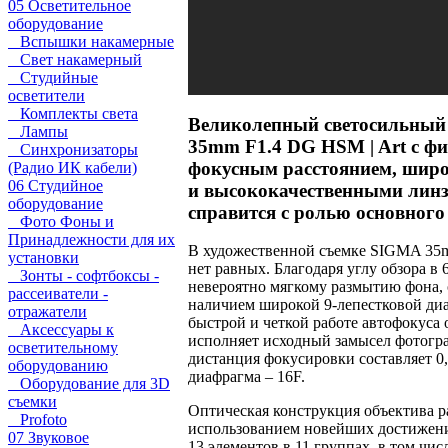
05 Осветительное
оборудование
Вспышки накамерные
Свет накамерный
Студийные
осветители
Комплекты света
Великолепный светосильный
Лампы
35mm F1.4 DG HSM | Art c 
Синхронизаторы
фокусным расстоянием, широ
(Радио ИК кабели)
06 Студийное
и высококачественными лин
оборудование
справится с ролью основного
Фото Фоны и
Принадлежности для их
В художественной съемке SIGMA 35m
установки
нет равных. Благодаря углу обзора в 6
Зонты - софтбоксы -
невероятно мягкому размытию фона,
рассеиватели -
наличием широкой 9-лепестковой диа
отражатели
быстрой и четкой работе автофокуса 
Аксессуары к
исполняет исходный замысел фотогр
осветительному
дистанция фокусировки составляет 0
оборудованию
диафрагма – 16F.
Оборудование для 3D
съемки
Оптическая конструкция объектива р
Profoto
использованием новейших достижен
07 Звуковое
13 элементов в 11 группах, в том чи