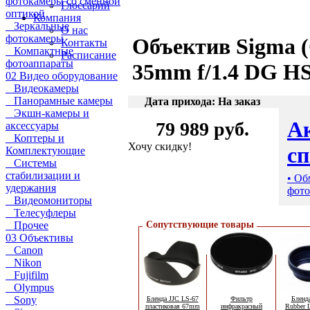
фотокамеры со сменной
Глоссарий
оптикой
Компания
Зеркальные
О нас
фотокамеры
Объектив Sigma 
Контакты
Компактные
Расписание
фотоаппараты
35mm f/1.4 DG H
02 Видео оборудование
Видеокамеры
Панорамные камеры
Дата прихода: На заказ
Экшн-камеры и
А
79 989 руб.
аксессуары
Коптеры и
Хочу скидку!
с
Комплектующие
Системы
стабилизации и
• Об
удержания
фото
Видеомониторы
Телесуфлеры
Прочее
Сопутствующие товары
03 Объективы
Canon
Nikon
Fujifilm
Olympus
Sony
Бленда JJC LS-67
Фильтр
Бленд
пластиковая 67mm
инфракрасный
Rubber 