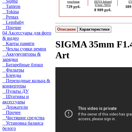
Sigma
резьбовая
HOYA Infrared
6
67mm 76035
Tamron
729 руб.
389
8 989 руб.
Tokina
Pentax
Lensbaby
Прочие
Описание
Характеристики
04 Аксессуары для фото
& видео
SIGMA 35mm F1.
Карты памяти
Чехлы сумки ремни
Art
Аккумуляторы &
зарядки
Батарейные блоки
Фильтры
Бленды
Переходные кольца &
конвертеры
Пульты ДУ
Штативы и
аксессуары
Держатели
Прочее
Чистящие средства
Установка баланса
белого