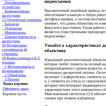
видеосъемки
Периферийные
устройства
Высокоточный линейный привод, вст
Компьютерные
обеспечивает плавную и тихую рабо
аксессуары
автофокусировки, а система внутрен
13 Оптические приборы
означает, что длина объектива не из
Бинокли
фокусного расстояния. Тихая работа 
Телескопы
являются существенными преимущес
Микроскопы
видеосъемке.
Принадлежности и
аксессуары
Узнайте о характеристиках д
16 Подарочные
сертификаты &
объектива
сувениры
18 Комиссионная и Б.У.
Идеальный дополнительный объектив
техника
которые любят снимать на полный кад
1 Фотоаппараты и
непревзойденного уровня резкости, 
видеокамеры
потенциал дискретной оптики. Оптич
2 Объективы
включает 3 асферических элемента (
3 Прочее
и 2 элемента из стекла со сверхнизко
Ваша корзина
которые обеспечивают выдающиеся 
Оформить заказ
характеристики этого компактного о
Максимальная светосила f/2.0 обесп
Корзина пуста.
съемки при низком освещении.