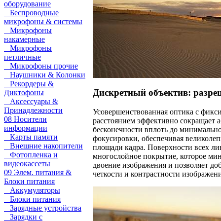
оборудование
Беспроводные
микрофоны & системы
Микрофоны
накамерные
Микрофоны
петличные
Микрофоны прочие
Наушники & Колонки
Рекордеры &
Дискретный объектив: разре
Диктофоны
Аксессуары &
Принадлежности
Усовершенствованная оптика с фик
08 Носители
расстоянием эффективно сокращает а
информации
бесконечности вплоть до минимальн
Карты памяти
фокусировки, обеспечивая великолеп
Внешние накопители
площади кадра. Поверхности всех ли
Фотопленка и
многослойное покрытие, которое ми
видеокассеты
двоение изображения и позволяет до
09 Элем. питания &
четкости и контрастности изображени
Блоки питания
Аккумуляторы
Блоки питания
Зарядные устройства
Зарядки с