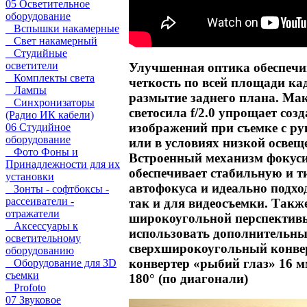
05 Осветительное
оборудование
Вспышки накамерные
Свет накамерный
Студийные
осветители
Улучшенная оптика обеспечи
Комплекты света
четкость по всей площади ка
Лампы
размытие заднего плана. Ма
Синхронизаторы
светосила f/2.0 упрощает соз
(Радио ИК кабели)
изображений при съемке с р
06 Студийное
оборудование
или в условиях низкой освещ
Фото Фоны и
Встроенный механизм фокус
Принадлежности для их
обеспечивает стабильную и т
установки
автофокуса и идеально подход
Зонты - софтбоксы -
рассеиватели -
так и для видеосъемки. Такж
отражатели
широкоугольной перспектив
Аксессуары к
использовать дополнительн
осветительному
сверхширокоугольный конвер
оборудованию
конвертер «рыбий глаз» 16 м
Оборудование для 3D
съемки
180° (по диагонали)
Profoto
07 Звуковое