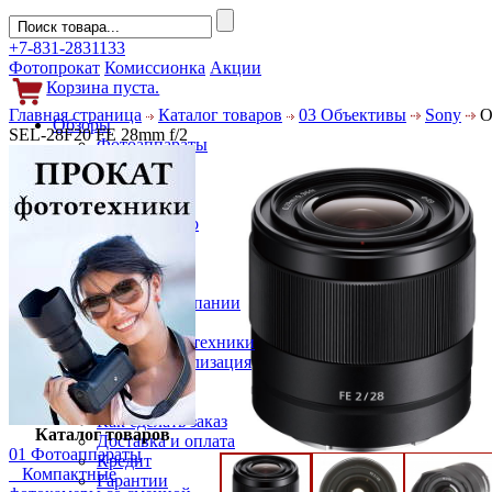
+7-831-2831133
Фотопрокат
Комиссионка
Акции
Корзина пуста.
Главная страница
Каталог товаров
03 Объективы
Sony
О
Обзоры
SEL-28F20 FE 28mm f/2
Фотоаппараты
Объективы
Фильтры
Новости
Фото и видео
Гаджеты
Аксессуары
Слухи
Новости компании
Услуги
Прокат фототехники
Выкуп и реализация
Покупателям
Акции
Как сделать заказ
Каталог товаров
Доставка и оплата
01 Фотоаппараты
Кредит
Компактные
Гарантии