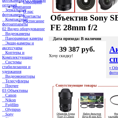
фотокамеры со сменной
Глоссарий
оптикой
Компания
Зеркальные
О нас
фотокамеры
Объектив Sony S
Контакты
Компактные
Расписание
фотоаппараты
FE 28mm f/2
02 Видео оборудование
Видеокамеры
Панорамные камеры
Дата прихода: В наличии
Экшн-камеры и
А
39 387 руб.
аксессуары
Коптеры и
Хочу скидку!
с
Комплектующие
Системы
стабилизации и
• Об
удержания
фото
Видеомониторы
Телесуфлеры
Прочее
Сопутствующие товары
03 Объективы
Canon
Nikon
Fujifilm
Olympus
Sony
Объектив Sigma
Набор фильтров
Фи
(Sony E) 20mm
Hoya 49 mm KIT:
ультраф