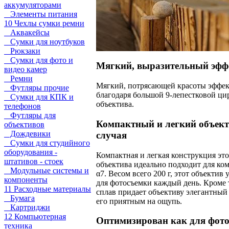
аккумуляторами
Элементы питания
10 Чехлы сумки ремни
Аквакейсы
Сумки для ноутбуков
Рюкзаки
Сумки для фото и
Мягкий, выразительный эфф
видео камер
Ремни
Мягкий, потрясающей красоты эффект
Футляры прочие
благодаря большой 9-лепестковой ци
Сумки для КПК и
объектива.
телефонов
Футляры для
Компактный и легкий объект
объективов
Дождевики
случая
Сумки для студийного
оборудования -
Компактная и легкая конструкция эт
штативов - стоек
объектива идеально подходит для ко
Модульные системы и
α7. Весом всего 200 г, этот объектив
компоненты
для фотосъемки каждый день. Кроме
11 Расходные материалы
сплав придает объективу элегантный
Бумага
его приятным на ощупь.
Картриджи
12 Компьютерная
Оптимизирован как для фото-
техника