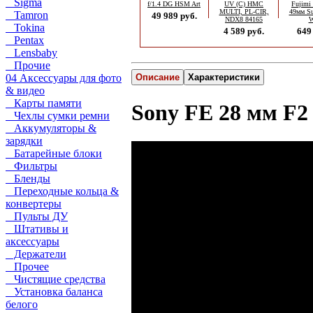
Sigma
f/1.4 DG HSM Art
UV (C) HMC
Fujim
MULTI, PL-CIR,
49мм Su
Tamron
49 989 руб.
NDX8 84165
Tokina
4 589 руб.
649
Pentax
Lensbaby
Прочие
04 Аксессуары для фото
Описание
Характеристики
& видео
Карты памяти
Sony FE 28 мм F2
Чехлы сумки ремни
Аккумуляторы &
зарядки
Батарейные блоки
Фильтры
Бленды
Переходные кольца &
конвертеры
Пульты ДУ
Штативы и
аксессуары
Держатели
Прочее
Чистящие средства
Установка баланса
белого