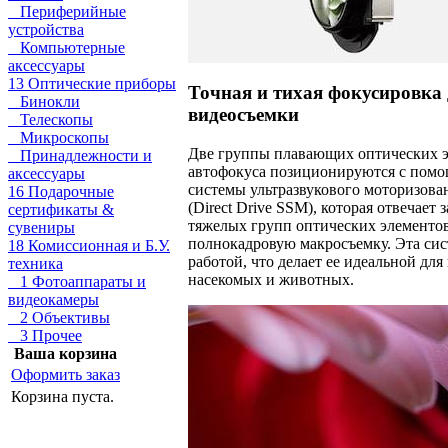
Периферийные
устройства
Компьютерные
аксессуары
13 Оптические приборы
Точная и тихая фокусировка 
Бинокли
видеосъемки
Телескопы
Микроскопы
Две группы плавающих оптических 
Принадлежности и
автофокуса позиционируются с пом
аксессуары
системы ультразвукового моторизов
16 Подарочные
(Direct Drive SSM), которая отвечает
сертификаты &
тяжелых групп оптических элементов
сувениры
полнокадровую макросъемку. Эта сис
18 Комиссионная и Б.У.
работой, что делает ее идеальной для
техника
насекомых и животных.
1 Фотоаппараты и
видеокамеры
2 Объективы
3 Прочее
Ваша корзина
Оформить заказ
Корзина пуста.