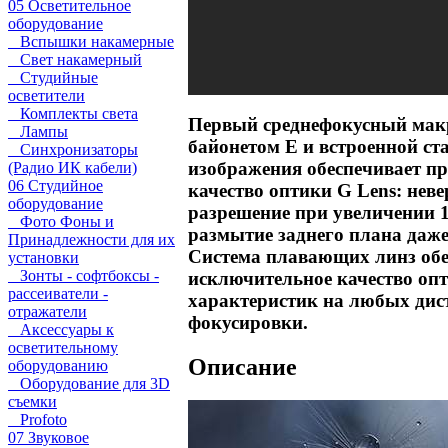
05 Осветительное
оборудование
Вспышки накамерные
Свет накамерный
Студийные
осветители
Комплекты света
Первый среднефокусный мак
Лампы
байонетом E и встроенной ст
Синхронизаторы
изображения обеспечивает пр
(Радио ИК кабели)
06 Студийное
качество оптики G Lens: неве
оборудование
разрешение при увеличении 1
Фото Фоны и
размытие заднего плана даже
Принадлежности для их
Система плавающих линз обе
установки
Зонты - софтбоксы -
исключительное качество оп
рассеиватели -
характеристик на любых дис
отражатели
фокусировки.
Аксессуары к
осветительному
Описание
оборудованию
Оборудование для 3D
съемки
Profoto
07 Звуковое