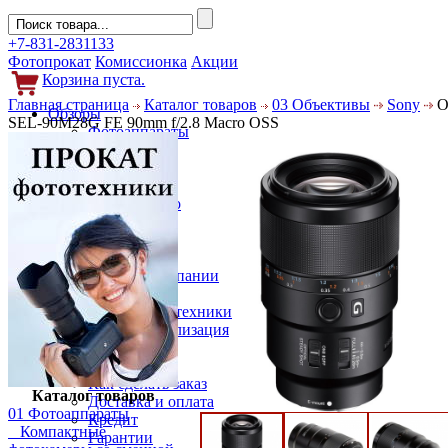
+7-831-2831133
Фотопрокат
Комиссионка
Акции
Корзина пуста.
Главная страница
Каталог товаров
03 Объективы
Sony
О
Обзоры
SEL-90M28G FE 90mm f/2.8 Macro OSS
Фотоаппараты
Объективы
Фильтры
Новости
Фото и видео
Гаджеты
Аксессуары
Слухи
Новости компании
Услуги
Прокат фототехники
Выкуп и реализация
Покупателям
Акции
Как сделать заказ
Каталог товаров
Доставка и оплата
01 Фотоаппараты
Кредит
Компактные
Гарантии