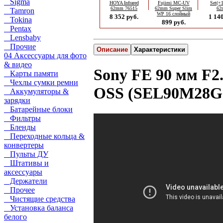
Sigma
HOYA Infrared
Fujimi MC-UV
Set(+
62mm 76515
62mm Super Slim
62
Tamron
WP 16 слойный
8 352 руб.
1 140
Tokina
899 руб.
Pentax
Lensbaby
Прочие
Описание
Характеристики
04 Аксессуары для фото
& видео
Sony FE 90 мм F2
Карты памяти
Чехлы сумки ремни
OSS (SEL90M28G
Аккумуляторы &
зарядки
Батарейные блоки
Фильтры
Бленды
Переходные кольца &
конвертеры
Пульты ДУ
Штативы и
аксессуары
Держатели
Прочее
Чистящие средства
Установка баланса
белого