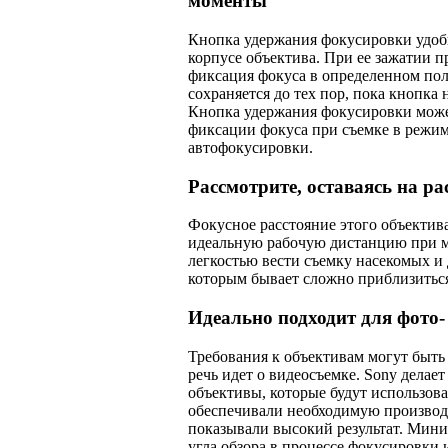
моменты
Кнопка удержания фокусировки удоб
корпусе объектива. При ее зажатии 
фиксация фокуса в определенном по
сохраняется до тех пор, пока кнопка 
Кнопка удержания фокусировки може
фиксации фокуса при съемке в режи
автофокусировки.
Рассмотрите, оставаясь на ра
Фокусное расстояние этого объектив
идеальную рабочую дистанцию при м
легкостью вести съемку насекомых и 
которым бывает сложно приблизиться
Идеально подходит для фото-
Требования к объективам могут быть
речь идет о видеосъемке. Sony делае
объективы, которые будут использова
обеспечивали необходимую производ
показывали высокий результат. Мин
угла обзора в процессе фокусировки 