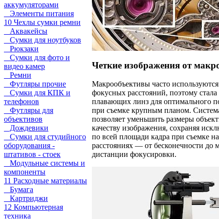
аккумуляторами
Элементы питания
10 Чехлы сумки ремни
Аквакейсы
Сумки для ноутбуков
Рюкзаки
Сумки для фото и
Четкие изображения от макро
видео камер
Ремни
Футляры прочие
Макрообъективы часто используются
Сумки для КПК и
фокусных расстояний, поэтому стала
телефонов
плавающих линз для оптимального п
Футляры для
при съемке крупным планом. Систем
объективов
позволяет уменьшить размеры объект
Дождевики
качеству изображения, сохраняя иск
Сумки для студийного
по всей площади кадра при съемке 
оборудования -
расстояниях — от бесконечности до
штативов - стоек
дистанции фокусировки.
Модульные системы и
компоненты
11 Расходные материалы
Бумага
Картриджи
12 Компьютерная
техника