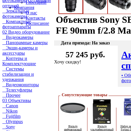
фотокамеры со сменной
Глоссарий
оптикой
Компания
Зеркальные
О нас
фотокамеры
Объектив Sony 
Контакты
Компактные
Расписание
фотоаппараты
FE 90mm f/2.8 M
02 Видео оборудование
Видеокамеры
Панорамные камеры
Дата прихода: На заказ
Экшн-камеры и
А
57 245 руб.
аксессуары
Коптеры и
Хочу скидку!
с
Комплектующие
Системы
стабилизации и
• Об
удержания
фото
Видеомониторы
Телесуфлеры
Прочее
Сопутствующие товары
03 Объективы
Canon
Nikon
Fujifilm
Olympus
Sony
Фильтр
Фильтр
Набор м
инфракрасный
ультрафиолетовый
Fujimi 