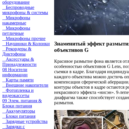
оборудование
Беспроводные
микрофоны & системы
Микрофоны
накамерные
Микрофоны
петличные
Микрофоны прочие
Знаменитый эффект размыти
Наушники & Колонки
Рекордеры &
объективов G
Диктофоны
Аксессуары &
Красивое размытие фона является от
Принадлежности
особенностью объективов G Lens, по
08 Носители
съемки в кадре. Благодаря индивиду
информации
каждого объектива можно достичь о
Карты памяти
компенсации сферической аберрации, 
Внешние накопители
контуры объектов в кадре остаются 
Фотопленка и
некрасивого эффекта «нисэн». 9-лепе
видеокассеты
диафрагма также способствует созда
09 Элем. питания &
размытия.
Блоки питания
Аккумуляторы
Блоки питания
Зарядные устройства
Зарядки с