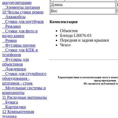
аккумуляторами
Длина
Элементы питания
Вес
10 Чехлы сумки ремни
Аквакейсы
Сумки для ноутбуков
Комплектация
Рюкзаки
Объектив
Сумки для фото и
Бленда LH876-03
видео камер
Передняя и задняя крышки
Ремни
Чехол
Футляры прочие
Сумки для КПК и
телефонов
Футляры для
объективов
Дождевики
Сумки для студийного
Характеристики и комплектация могут измен
оборудования -
предупреждения.
штативов - стоек
Не является публичной о
Модульные системы и
компоненты
11 Расходные материалы
Бумага
Картриджи
12 Компьютерная
техника