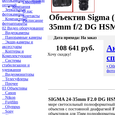
фотокамеры со сменной
Глоссарий
оптикой
Компания
Зеркальные
О нас
фотокамеры
Объектив Sigma (
Контакты
Компактные
Расписание
фотоаппараты
35mm f/2 DG HSM
02 Видео оборудование
Видеокамеры
Панорамные камеры
Дата прихода: На заказ
Экшн-камеры и
А
108 641 руб.
аксессуары
Коптеры и
Хочу скидку!
с
Комплектующие
Системы
стабилизации и
• Об
удержания
фото
Видеомониторы
Телесуфлеры
Прочее
03 Объективы
Canon
Nikon
SIGMA 24-35mm F2.0 DG HSM
Fujifilm
мире светосильный полноформатный
Olympus
объектив с постоянной диафрагмой
F
Sony
объективов для 35мм полноформатны