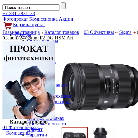
+7-831-2831133
Фотопрокат
Комиссионка
Акции
Корзина пуста.
Главная страница
Каталог товаров
03 Объективы
Sigma
Обзоры
(Canon) 24-35mm f/2 DG HSM Art
Фотоаппараты
Объективы
Фильтры
Новости
Фото и видео
Гаджеты
Аксессуары
Слухи
Новости компании
Услуги
Прокат фототехники
Выкуп и реализация
Покупателям
Акции
Как сделать заказ
Каталог товаров
Доставка и оплата
01 Фотоаппараты
Кредит
Компактные
Гарантии