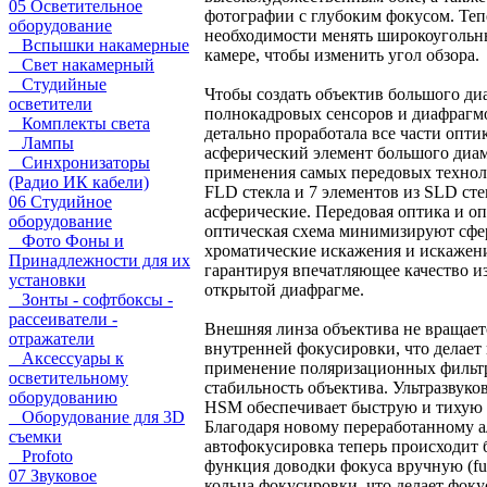
05 Осветительное
фотографии с глубоким фокусом. Теп
оборудование
необходимости менять широкоугольн
Вспышки накамерные
камере, чтобы изменить угол обзора.
Свет накамерный
Студийные
Чтобы создать объектив большого ди
осветители
полнокадровых сенсоров и диафрагм
Комплекты света
детально проработала все части опти
Лампы
асферический элемент большого диа
Синхронизаторы
применения самых передовых технол
(Радио ИК кабели)
FLD стекла и 7 элементов из SLD сте
06 Студийное
асферические. Передовая оптика и о
оборудование
оптическая схема минимизируют сфе
Фото Фоны и
хроматические искажения и искажени
Принадлежности для их
гарантируя впечатляющее качество и
установки
открытой диафрагме.
Зонты - софтбоксы -
рассеиватели -
Внешняя линза объектива не вращает
отражатели
внутренней фокусировки, что делае
Аксессуары к
применение поляризационных фильт
осветительному
стабильность объектива. Ультразвук
оборудованию
HSM обеспечивает быструю и тихую 
Оборудование для 3D
Благодаря новому переработанному 
съемки
автофокусировка теперь происходит б
Profoto
функция доводки фокуса вручную (fu
07 Звуковое
кольца фокусировки, что делает фоку