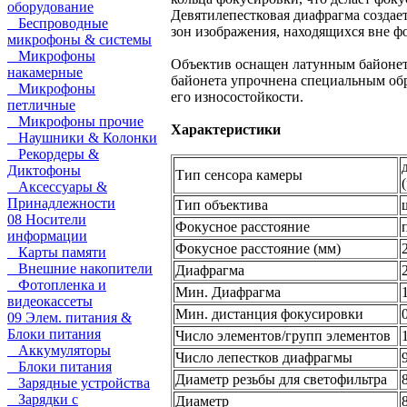
оборудование
Девятилепестковая диафрагма создае
Беспроводные
зон изображения, находящихся вне фо
микрофоны & системы
Микрофоны
Объектив оснащен латунным байонет
накамерные
байонета упрочнена специальным об
Микрофоны
его износостойкости.
петличные
Микрофоны прочие
Характеристики
Наушники & Колонки
Рекордеры &
Диктофоны
Тип сенсора камеры
(
Аксессуары &
Принадлежности
Тип объектива
08 Носители
Фокусное расстояние
информации
Фокусное расстояние (мм)
Карты памяти
Внешние накопители
Диафрагма
2
Фотопленка и
Мин. Диафрагма
видеокассеты
Мин. дистанция фокусировки
09 Элем. питания &
Блоки питания
Число элементов/групп элементов
Аккумуляторы
Число лепестков диафрагмы
Блоки питания
Диаметр резьбы для светофильтра
Зарядные устройства
Зарядки с
Диаметр