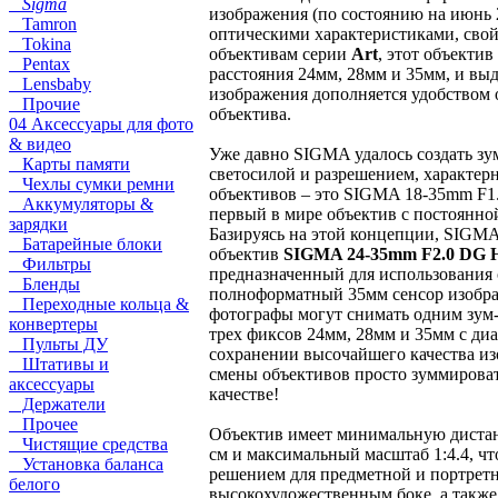
Sigma
изображения (по состоянию на июнь 
Tamron
оптическими характеристиками, сво
Tokina
объективам серии
Art
, этот объекти
Pentax
расстояния 24мм, 28мм и 35мм, и вы
Lensbaby
изображения дополняется удобством 
Прочие
объектива.
04 Аксессуары для фото
& видео
Уже давно SIGMA удалось создать зу
Карты памяти
светосилой и разрешением, характер
Чехлы сумки ремни
объективов – это SIGMA 18-35mm F1
Аккумуляторы &
первый в мире объектив с постоянно
зарядки
Базируясь на этой концепции, SIGM
Батарейные блоки
объектив
SIGMA 24-35mm F2.0 DG 
Фильтры
предназначенный для использования
Бленды
полноформатный 35мм сенсор изобра
Переходные кольца &
фотографы могут снимать одним зум
конвертеры
трех фиксов 24мм, 28мм и 35мм с ди
Пульты ДУ
сохранении высочайшего качества из
Штативы и
смены объективов просто зуммировать
аксессуары
качестве!
Держатели
Прочее
Объектив имеет минимальную диста
Чистящие средства
см и максимальный масштаб 1:4.4, чт
Установка баланса
решением для предметной и портретн
белого
высокохудожественным боке, а также