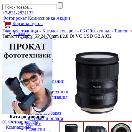
+7-831-2831133
Фотопрокат
Комиссионка
Акции
Корзина пуста.
Главная страница
Каталог товаров
03 Объективы
Tamron
Обзоры
Tamron (Canon) SP 24-70mm f/2.8 Di VC USD G2 A032
Фотоаппараты
Объективы
Фильтры
Новости
Фото и видео
Гаджеты
Аксессуары
Слухи
Новости компании
Услуги
Прокат фототехники
Выкуп и реализация
Покупателям
Акции
Как сделать заказ
Каталог товаров
Доставка и оплата
01 Фотоаппараты
Кредит
Компактные
Гарантии