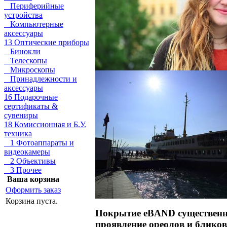
Периферийные
устройства
Компьютерные
аксессуары
13 Оптические приборы
Бинокли
Телескопы
Микроскопы
Принадлежности и
аксессуары
16 Подарочные
сертификаты &
сувениры
18 Комиссионная и Б.У.
техника
1 Фотоаппараты и
видеокамеры
2 Объективы
3 Прочее
Ваша корзина
Оформить заказ
Корзина пуста.
Покрытие eBAND существенн
проявление ореолов и бликов