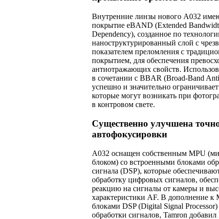
Внутренние линзы нового A032 име
покрытие eBAND (Extended Bandwidth
Dependency), созданное по технологи
наноструктурированный слой с чрез
показателем преломления с традиц
покрытием, для обеспечения превос
антиотражающих свойств. Использо
в сочетании с BBAR (Broad-Band Anti-
успешно и значительно ограничивает
которые могут возникать при фотог
в контровом свете.
Существенно улучшена точно
автофокусировки
A032 оснащен собственным MPU (м
блоком) со встроенными блоками об
сигнала (DSP), которые обеспечиваю
обработку цифровых сигналов, обес
реакцию на сигналы от камеры и вы
характеристики AF. В дополнение к
блоками DSP (Digital Signal Processor
обработки сигналов, Tamron добавил