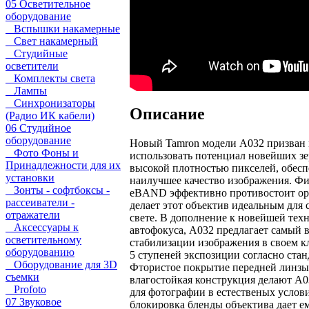
05 Осветительное
оборудование
Вспышки накамерные
Свет накамерный
Студийные
осветители
Комплекты света
Лампы
Синхронизаторы
Описание
(Радио ИК кабели)
06 Студийное
оборудование
Новый Tamron модели A032 призван
Фото Фоны и
использовать потенциал новейших зе
Принадлежности для их
высокой плотностью пикселей, обесп
установки
наилучшее качество изображения. Ф
Зонты - софтбоксы -
eBAND эффективно противостоит оре
рассеиватели -
делает этот объектив идеальным для 
отражатели
свете. В дополнение к новейшей тех
Аксессуары к
автофокуса, A032 предлагает самый 
осветительному
стабилизации изображения в своем кл
оборудованию
5 ступеней экспозиции согласно стан
Оборудование для 3D
Фтористое покрытие передней линзы
съемки
влагостойкая конструкция делают A
Profoto
для фотографии в естественых услов
07 Звуковое
блокировка бленды объектива дает 