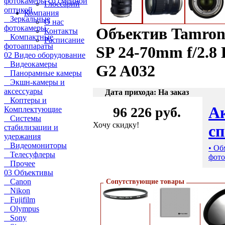
фотокамеры со сменной
Глоссарий
оптикой
Компания
Зеркальные
О нас
фотокамеры
Объектив Tamron
Контакты
Компактные
Расписание
фотоаппараты
SP 24-70mm f/2.8
02 Видео оборудование
Видеокамеры
G2 A032
Панорамные камеры
Экшн-камеры и
аксессуары
Дата прихода: На заказ
Коптеры и
А
96 226 руб.
Комплектующие
Системы
Хочу скидку!
с
стабилизации и
удержания
Видеомониторы
• Об
Телесуфлеры
фото
Прочее
03 Объективы
Canon
Сопутствующие товары
Nikon
Fujifilm
Olympus
Sony