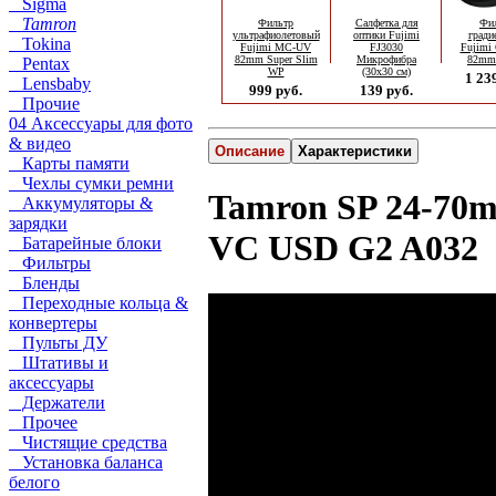
Sigma
Tamron
Фильтр
Салфетка для
Фи
ультрафиолетовый
оптики Fujimi
гради
Tokina
Fujimi MC-UV
FJ3030
Fujimi
82mm Super Slim
Микрофибра
82mm
Pentax
WP
(30х30 см)
1 23
Lensbaby
999 руб.
139 руб.
Прочие
04 Аксессуары для фото
& видео
Описание
Характеристики
Карты памяти
Чехлы сумки ремни
Tamron SP 24-70m
Аккумуляторы &
зарядки
VC USD G2 A032
Батарейные блоки
Фильтры
Бленды
Переходные кольца &
конвертеры
Пульты ДУ
Штативы и
аксессуары
Держатели
Прочее
Чистящие средства
Установка баланса
белого