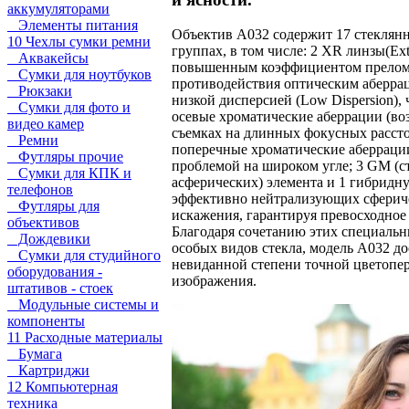
аккумуляторами
Элементы питания
Объектив A032 содержит 17 стеклянн
10 Чехлы сумки ремни
группах, в том числе: 2 XR линзы(Extr
Аквакейсы
повышенным коэффициентом прелом
Сумки для ноутбуков
противодействия оптическим аберрац
Рюкзаки
низкой дисперсией (Low Dispersion)
Сумки для фото и
осевые хроматические аберрации (в
видео камер
съемках на длинных фокусных рассто
Ремни
поперечные хроматические аберрации
Футляры прочие
проблемой на широком угле; 3 GM (
Сумки для КПК и
асферических) элемента и 1 гибридн
телефонов
эффективно нейтрализующих сфериче
Футляры для
искажения, гарантируя превосходное
объективов
Благодаря сочетанию этих специальн
Дождевики
особых видов стекла, модель A032 до
Сумки для студийного
невиданной степени точной цветопер
оборудования -
изображения.
штативов - стоек
Модульные системы и
компоненты
11 Расходные материалы
Бумага
Картриджи
12 Компьютерная
техника