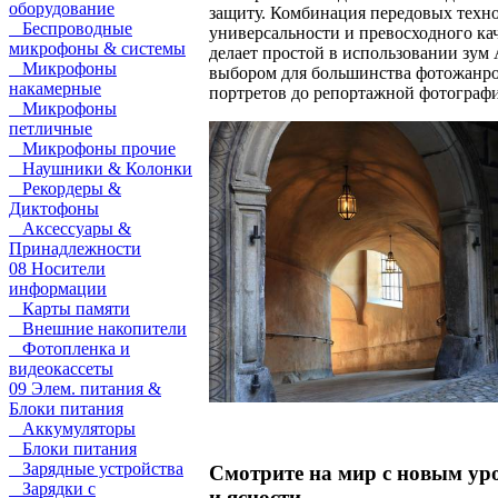
оборудование
защиту. Комбинация передовых техн
Беспроводные
универсальности и превосходного ка
микрофоны & системы
делает простой в использовании зум
Микрофоны
выбором для большинства фотожанро
накамерные
портретов до репортажной фотограф
Микрофоны
петличные
Микрофоны прочие
Наушники & Колонки
Рекордеры &
Диктофоны
Аксессуары &
Принадлежности
08 Носители
информации
Карты памяти
Внешние накопители
Фотопленка и
видеокассеты
09 Элем. питания &
Блоки питания
Аккумуляторы
Блоки питания
Зарядные устройства
Смотрите на мир с новым ур
Зарядки с
и ясности.