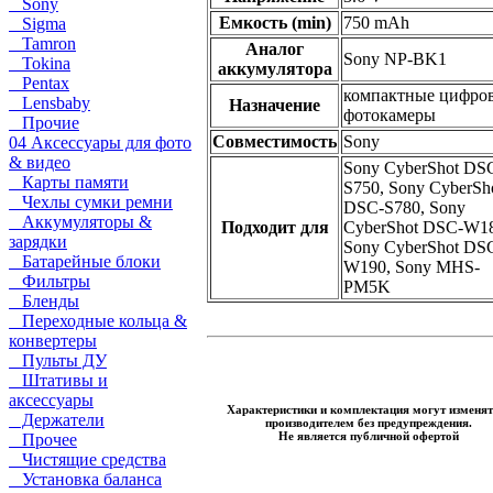
Sony
Емкость (min)
750 mAh
Sigma
Tamron
Аналог
Sony NP-BK1
Tokina
аккумулятора
Pentax
компактные цифро
Lensbaby
Назначение
фотокамеры
Прочие
Совместимость
Sony
04 Аксессуары для фото
& видео
Sony CyberShot DS
Карты памяти
S750, Sony CyberSh
Чехлы сумки ремни
DSC-S780, Sony
Аккумуляторы &
Подходит для
CyberShot DSC-W18
зарядки
Sony CyberShot DS
Батарейные блоки
W190, Sony MHS-
Фильтры
PM5K
Бленды
Переходные кольца &
конвертеры
Пульты ДУ
Штативы и
аксессуары
Характеристики и комплектация могут изменят
Держатели
производителем без предупреждения.
Не является публичной офертой
Прочее
Чистящие средства
Установка баланса