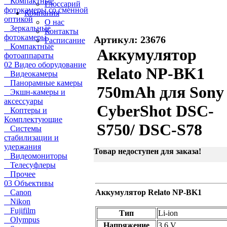
Компактные
Глоссарий
фотокамеры со сменной
Компания
оптикой
О нас
Зеркальные
Контакты
фотокамеры
Артикул: 23676
Расписание
Компактные
Аккумулятор
фотоаппараты
02 Видео оборудование
Relato NP-BK1
Видеокамеры
Панорамные камеры
750mAh для Sony
Экшн-камеры и
аксессуары
CyberShot DSC-
Коптеры и
Комплектующие
S750/ DSC-S78
Системы
стабилизации и
удержания
Товар недоступен для заказа!
Видеомониторы
Телесуфлеры
Прочее
03 Объективы
Canon
Аккумулятор Relato NP-BK1
Nikon
Fujifilm
Тип
Li-ion
Olympus
Напряжение
3.6 V