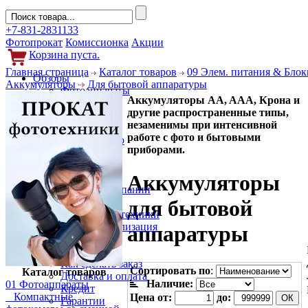
+7-831-2831133
Фотопрокат
Комиссионка
Акции
Корзина пуста.
Главная страница
Каталог товаров
09 Элем. питания & Блок
Обзоры
Аккумуляторы
Для бытовой аппаратуры
Фотоаппараты
Аккумуляторы AA, AAA, Крона и
Объективы
другие распространенные типы,
Фильтры
незаменимы при интенсивной
Новости
работе с фото и бытовыми
Фото и видео
приборами.
Гаджеты
Аксессуары
Аккумуляторы
Слухи
Новости компании
Услуги
для бытовой
Прокат фототехники
Выкуп и реализация
аппаратуры
Покупателям
Акции
Как сделать заказ
Сортировать по
:
Каталог товаров
Доставка и оплата
Наличие:
01 Фотоаппараты
Кредит
Компактные
Цена от:
до:
Гарантии