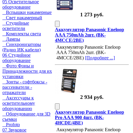
05 Осветительное
оборудование
Вспышки накамерные
1 273 руб.
Свет накамерный
Студийные
осветители
Аккумулятор Panasonic Eneloop
Комплекты света
AAA 750mAh 2шт. (BK-
Лампы
4MCCE/2BE)
Синхронизаторы
Аккумулятор Panasonic Eneloop
(Радио ИК кабели)
AAA 750mAh 2шт. (BK-
06 Студийное
4MCCE/2BE)
[Подробнее ...]
оборудование
Фото Фоны и
Принадлежности для их
установки
Зонты - софтбоксы -
рассеиватели -
отражатели
2 934 руб.
Аксессуары к
осветительному
оборудованию
Аккумулятор Panasonic Eneloop
Оборудование для 3D
Pro AAA 900 4шт. (BK-
съемки
4HCDE/4BE)
Profoto
Аккумулятор Panasonic Eneloop
07 Звуковое