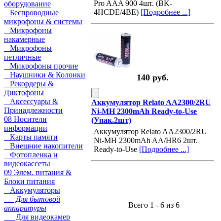
Pro AAA 900 4шт. (BK-
оборудование
4HCDE/4BE)
[Подробнее ...]
Беспроводные
микрофоны & системы
Микрофоны
накамерные
Микрофоны
петличные
Микрофоны прочие
Наушники & Колонки
140 руб.
Рекордеры &
Диктофоны
Аксессуары &
Аккумулятор Relato AA2300/2RU
Принадлежности
Ni-MH 2300mAh Ready-to-Use
08 Носители
(Упак.2шт)
информации
Аккумулятор Relato AA2300/2RU
Карты памяти
Ni-MH 2300mAh AA/HR6 2шт.
Внешние накопители
Ready-to-Use
[Подробнее ...]
Фотопленка и
видеокассеты
09 Элем. питания &
Блоки питания
Аккумуляторы
Для бытовой
Всего 1 - 6 из 6
аппаратуры
Для видеокамер