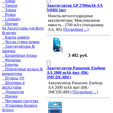
Sigma
Аккумулятор GP 2700mAh AA
Tamron
NiMH 2шт
Tokina
Pentax
Никель-металлгидридные
Lensbaby
аккумуляторы. Максимальная
Прочие
емкость - 2700 мАч (типоразмер
04 Аксессуары для фото
АА, R6)
[Подробнее ...]
& видео
Карты памяти
Чехлы сумки ремни
Аккумуляторы &
зарядки
3 482 руб.
Батарейные блоки
Фильтры
Бленды
Аккумулятор Panasonic Eneloop
Переходные кольца &
AA 2000 mAh 4шт (BK-
конвертеры
3MCDE/4BE)
Пульты ДУ
Штативы и
Аккумулятор Panasonic Eneloop
аксессуары
AA 2000 mAh 4шт (BK-
Держатели
3MCDE/4BE)
[Подробнее ...]
Прочее
Чистящие средства
Установка баланса
белого