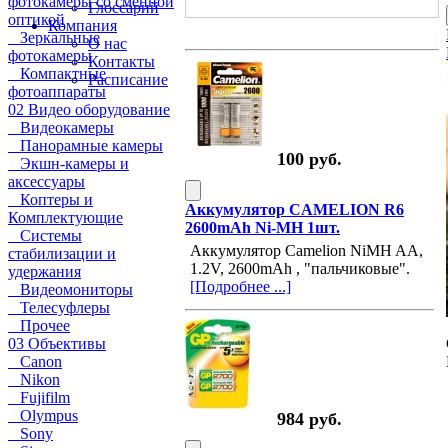
фотокамеры со сменной
Глоссарий
оптикой
Компания
Зеркальные
О нас
фотокамеры
Контакты
Компактные
Расписание
фотоаппараты
02 Видео оборудование
Видеокамеры
Панорамные камеры
100 руб.
Экшн-камеры и
аксессуары
Коптеры и
Аккумулятор CAMELION R6
Комплектующие
2600mAh Ni-MH 1шт.
Системы
Аккумулятор Camelion NiMH AA,
стабилизации и
1.2V, 2600mAh , "пальчиковые".
удержания
[Подробнее ...]
Видеомониторы
Телесуфлеры
Прочее
03 Объективы
Canon
Nikon
Fujifilm
Olympus
984 руб.
Sony