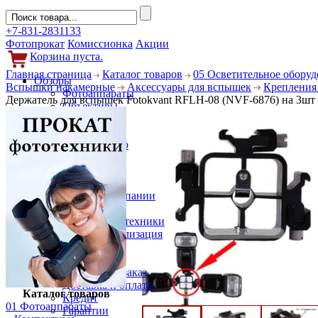
+7-831-2831133
Фотопрокат
Комиссионка
Акции
Корзина пуста.
Главная страница
Каталог товаров
05 Осветительное обору
Обзоры
Вспышки накамерные
Аксессуары для вспышек
Крепления
Фотоаппараты
Держатель для вспышек Fotokvant RFLH-08 (NVF-6876) на 3шт 
Объективы
Фильтры
Новости
Фото и видео
Гаджеты
Аксессуары
Слухи
Новости компании
Услуги
Прокат фототехники
Выкуп и реализация
Покупателям
Акции
Как сделать заказ
Доставка и оплата
Каталог товаров
Кредит
01 Фотоаппараты
Гарантии