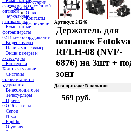
Компактные
Глоссарий
фотокамеры со сменной
Компания
оптикой
О нас
Зеркальные
Контакты
фотокамеры
Артикул: 24246
Расписание
Компактные
Держатель для
фотоаппараты
02 Видео оборудование
вспышек Fotokva
Видеокамеры
Панорамные камеры
RFLH-08 (NVF-
Экшн-камеры и
аксессуары
6876) на 3шт + по
Коптеры и
Комплектующие
зонт
Системы
стабилизации и
удержания
Дата прихода: В наличии
Видеомониторы
Телесуфлеры
569 руб.
Прочее
03 Объективы
Canon
Nikon
Fujifilm
Olympus