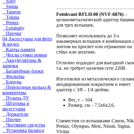
Sony
Sigma
Tamron
Fotokvant RFLH-08 (NVF-6876)
–
Tokina
цельнометаллический адаптер башма
Pentax
для трех вспышек.
Lensbaby
Прочие
Позволяет использовать до 3-х
04 Аксессуары для фото
накамерных вспышек в комбинации 
& видео
зонтом на просвет или отражение на
Карты памяти
стйке или штативе.
Чехлы сумки ремни
Аккумуляторы &
Отлично подходит для выездной съе
зарядки
т.к. не требует наличия сети 220В.
Батарейные блоки
Фильтры
Изготовлен из металлического сплава
Бленды
анодированным покрытием и имеет
Переходные кольца &
адаптер с 3/8 – 1/4 дюйма.
конвертеры
Пульты ДУ
Вес, г – 104.
Штативы и
Размер, см – 7,5x6x2,6.
аксессуары
Держатели
Прочее
Совместим со вспышками Canon, Nik
Чистящие средства
Pentax, Olympus, Metz, Nissin, Sigma,
Установка баланса
Vivitar.