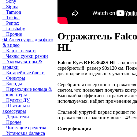
Sony
Sigma
Tamron
Tokina
Pentax
Lensbaby
Отражатель Falco
Прочие
04 Аксессуары для фото
HL
& видео
Карты памяти
Чехлы сумки ремни
Аккумуляторы &
Falcon Eyes RFR-3648S HL
- односто
зарядки
серебристый, размер 90х120 см. Подх
Батарейные блоки
для подсветки отдельных участков ка
Фильтры
Бленды
Серебристая поверхность отражателя
Переходные кольца &
светом, что позволяет получать конт
конвертеры
Высокий коэффициент отражения дела
Пульты ДУ
используемых, найдет применение да
Штативы и
аксессуары
Стальной упругий каркас прошит по
Держатели
отражателя в сложенном виде – 43 см
Прочее
Чистящие средства
Спецификация
Установка баланса