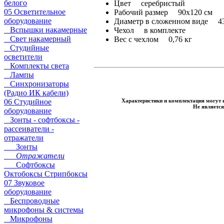
белого
Цвет серебристый
05 Осветительное
Рабочий размер 90х120 см
оборудование
Диаметр в сложенном виде 4
Вспышки накамерные
Чехол в комплекте
Свет накамерный
Вес с чехлом 0,76 кг
Студийные
осветители
Комплекты света
Лампы
Синхронизаторы
(Радио ИК кабели)
Характеристики и комплектация могут 
06 Студийное
Не являетс
оборудование
Зонты - софтбоксы -
рассеиватели -
отражатели
Зонты
Отражатели
Софтбоксы
Октобоксы Стрипбоксы
07 Звуковое
оборудование
Беспроводные
микрофоны & системы
Микрофоны