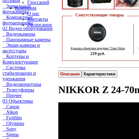
оптикой
Глоссарий
Зеркальные
Компания
фотокамеры
О нас
Сопутствующие товары
Компактные
Контакты
фотоаппараты
Расписание
02 Видео оборудование
Видеокамеры
Панорамные камеры
Экшн-камеры и
Крышка объектива передняя 72мм Nikon
аксессуары
229 руб.
Коптеры и
Комплектующие
Системы
стабилизации и
Описание
Характеристики
удержания
Видеомониторы
NIKKOR Z 24-70m
Телесуфлеры
Прочее
03 Объективы
Canon
Nikon
Fujifilm
Olympus
Sony
Sigma