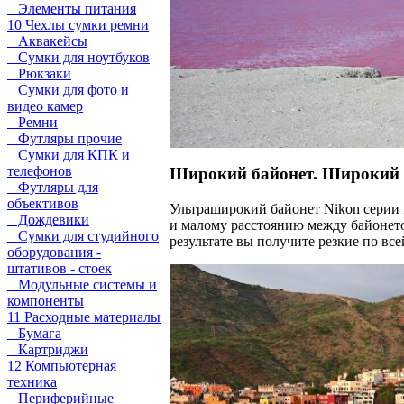
Элементы питания
10 Чехлы сумки ремни
Аквакейсы
Сумки для ноутбуков
Рюкзаки
Сумки для фото и
видео камер
Ремни
Футляры прочие
Сумки для КПК и
телефонов
Широкий байонет. Широкий 
Футляры для
объективов
Ультраширокий байонет Nikon серии 
Дождевики
и малому расстоянию между байонет
Сумки для студийного
результате вы получите резкие по вс
оборудования -
штативов - стоек
Модульные системы и
компоненты
11 Расходные материалы
Бумага
Картриджи
12 Компьютерная
техника
Периферийные