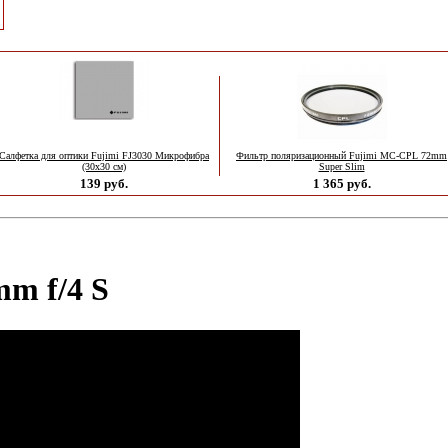
Салфетка для оптики Fujimi FJ3030 Микрофибра
Фильтр поляризационный Fujimi MC-CPL 72mm
(30х30 см)
Super Slim
139 руб.
1 365 руб.
m f/4 S