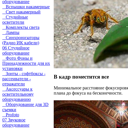
оборудование
Вспышки накамерные
Свет накамерный
Студийные
осветители
Комплекты света
Лампы
Синхронизаторы
(Радио ИК кабели)
06 Студийное
оборудование
Фото Фоны и
Принадлежности для их
установки
Зонты - софтбоксы -
В кадр поместится все
рассеиватели -
отражатели
Минимальное расстояние фокусировки
Аксессуары к
плана до фокуса на бесконечности.
осветительному
оборудованию
Оборудование для 3D
съемки
Profoto
07 Звуковое
оборудование