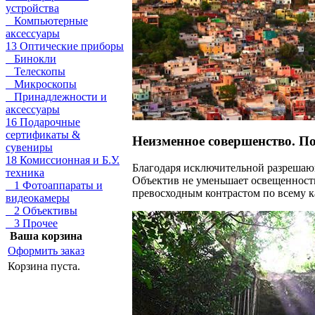
устройства
Компьютерные
аксессуары
13 Оптические приборы
Бинокли
Телескопы
Микроскопы
Принадлежности и
аксессуары
16 Подарочные
сертификаты &
Неизменное совершенство. По 
сувениры
18 Комиссионная и Б.У.
Благодаря исключительной разрешающ
техника
Объектив не уменьшает освещенность
1 Фотоаппараты и
превосходным контрастом по всему к
видеокамеры
2 Объективы
3 Прочее
Ваша корзина
Оформить заказ
Корзина пуста.