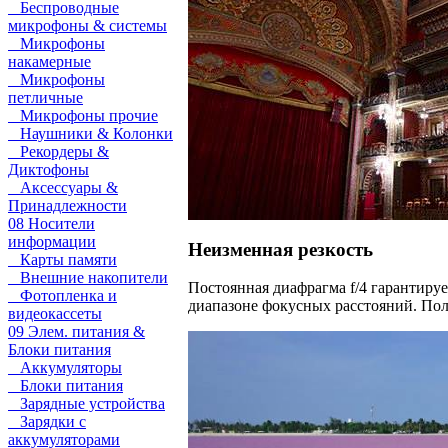
Беспроводные
микрофоны & системы
Микрофоны
накамерные
Микрофоны
петличные
Микрофоны прочие
Наушники & Колонки
Рекордеры &
Диктофоны
Аксессуары &
Принадлежности
08 Носители
информации
Неизменная резкость
Карты памяти
Внешние накопители
Постоянная диафрагма f/4 гарантиру
Фотопленка и
диапазоне фокусных расстояний. Пол
видеокассеты
09 Элем. питания &
Блоки питания
Аккумуляторы
Блоки питания
Зарядные устройства
Зарядки с
аккумуляторами