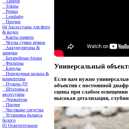
Tamron
Tokina
Pentax
Lensbaby
Прочие
04 Аксессуары для фото
& видео
Карты памяти
Чехлы сумки ремни
Аккумуляторы &
зарядки
Батарейные блоки
Фильтры
Универсальный объект
Бленды
Переходные кольца &
Если вам нужно универсально
конвертеры
Пульты ДУ
объектив с постоянной диаф
Штативы и
сцены при слабом освещении
аксессуары
высокая детализация, глубин
Держатели
Прочее
Чистящие средства
Установка баланса
белого
05 Осветительное