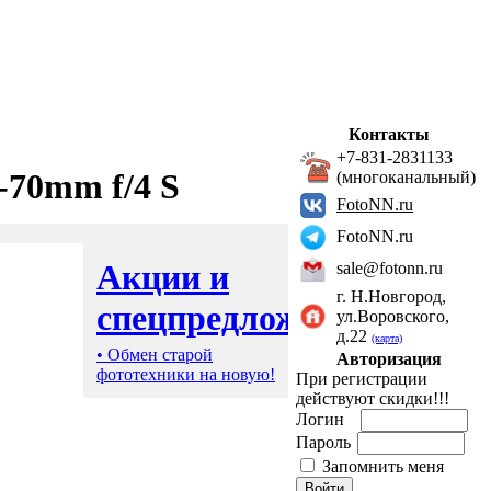
Контакты
+7-831-2831133
-70mm f/4 S
(многоканальный)
FotoNN.ru
FotoNN.ru
Акции и
sale@fotonn.ru
г. Н.Новгород,
спецпредложения
ул.Воровского,
д.22
(карта)
• Обмен старой
Авторизация
фототехники на новую!
При регистрации
действуют скидки!!!
Логин
Пароль
Запомнить меня