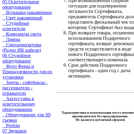
При возникновении спорной
05 Осветительное
ситуации для подтвержения
оборудование
легальности Сертификата,
Вспышки накамерные
предъявитель Сертификата дол
Свет накамерный
представить фискальный чек п
Студийные
которому Сертификат был выда
осветители
При возврате товара, оплаченно
Комплекты света
использованием Подарочного
Лампы
сертификата, возврат денежных
Синхронизаторы
средств осуществляется в виде
(Радио ИК кабели)
нового Подарочного сертифика
06 Студийное
соответствующего номинала.
оборудование
Срок действия Подарочного
Фото Фоны и
сертификата - один год с даты
Принадлежности для их
активации.
установки
Зонты - софтбоксы -
рассеиватели -
отражатели
Аксессуары к
осветительному
оборудованию
Характеристики и комплектация могут изменят
Оборудование для 3D
производителем без предупреждения.
съемки
Не является публичной офертой
Profoto
07 Звуковое