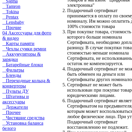
Sigma
электроника"
Tamron
Подарочный сертификат
Tokina
принимается в оплату по своем
Pentax
номиналу. Им можно оплатить 
Lensbaby
100% стоимости товара
Прочие
При покупке товара, стоимость
04 Аксессуары для фото
которого больше номинала
& видео
Сертификата, необходимо допл
Карты памяти
разницу. В случае покупки това
Чехлы сумки ремни
стоимостью меньше номинала
Аккумуляторы &
Сертификата, не использованн
зарядки
остаток не компенсируется.
Батарейные блоки
Подарочный сертификат не мо
Фильтры
быть обменен на деньги или
Бленды
Сертификаты других номинало
Переходные кольца &
Сертификат не может быть
конвертеры
использован при покупке товар
Пульты ДУ
юридическими лицами.
Штативы и
Подарочный сертификат являет
аксессуары
Сертификатом на предъявителя
Держатели
которым может воспользоватьс
Прочее
любое физическое лицо. При ут
Чистящие средства
Подарочный сертификат
Установка баланса
восстановлению не подлежит.
белого