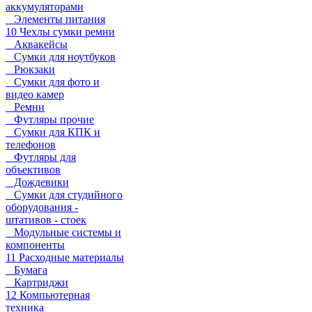
аккумуляторами
Элементы питания
10 Чехлы сумки ремни
Аквакейсы
Сумки для ноутбуков
Рюкзаки
Сумки для фото и
видео камер
Ремни
Футляры прочие
Сумки для КПК и
телефонов
Футляры для
объективов
Дождевики
Сумки для студийного
оборудования -
штативов - стоек
Модульные системы и
компоненты
11 Расходные материалы
Бумага
Картриджи
12 Компьютерная
техника