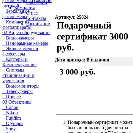
фотокамеры со сменной
Глоссарий
оптикой
Компания
Зеркальные
О нас
фотокамеры
Артикул: 25024
Контакты
Компактные
Подарочный
Расписание
фотоаппараты
02 Видео оборудование
сертификат 3000
Видеокамеры
Панорамные камеры
руб.
Экшн-камеры и
аксессуары
Коптеры и
Дата прихода: В наличии
Комплектующие
3 000 руб.
Системы
стабилизации и
удержания
Видеомониторы
Телесуфлеры
Прочее
03 Объективы
Canon
Nikon
Fujifilm
Подарочный сертификат может
Olympus
быть использован для оплаты
Sony
товаров в магазине "Цифровая