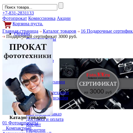
+7-831-2831133
Фотопрокат
Комиссионка
Акции
Корзина пуста.
Главная страница
Каталог товаров
16 Подарочные сертифик
Обзоры
Подарочный сертификат 3000 руб.
Фотоаппараты
Объективы
Фильтры
Новости
Фото и видео
Гаджеты
Аксессуары
Слухи
Новости компании
Услуги
Прокат фототехники
Выкуп и реализация
Покупателям
Акции
Как сделать заказ
Каталог товаров
Доставка и оплата
01 Фотоаппараты
Кредит
Компактные
Гарантии