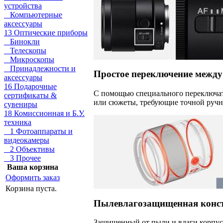
устройства
Компьютерные
аксессуары
13 Оптические приборы
Бинокли
Телескопы
Микроскопы
Принадлежности и
Простое переключение между
аксессуары
16 Подарочные
С помощью специального переключат
сертификаты &
или сюжеты, требующие точной ручн
сувениры
18 Комиссионная и Б.У.
техника
1 Фотоаппараты и
видеокамеры
2 Объективы
3 Прочее
Ваша корзина
Оформить заказ
Корзина пуста.
Пылевлагозащищенная конс
Защищенный от пыли и влаги корпус 