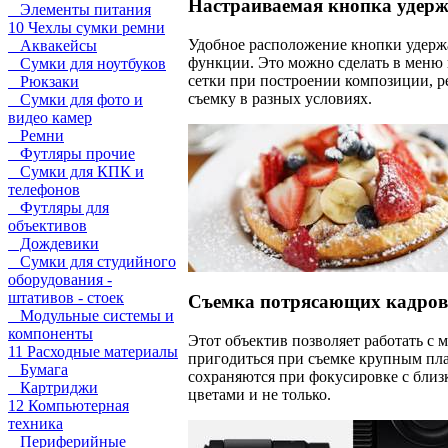
Настраиваемая кнопка удер
Элементы питания
10 Чехлы сумки ремни
Удобное расположение кнопки удержа
Аквакейсы
функции. Это можно сделать в меню 
Сумки для ноутбуков
сетки при построении композиции, р
Рюкзаки
съемку в разных условиях.
Сумки для фото и
видео камер
Ремни
Футляры прочие
Сумки для КПК и
телефонов
Футляры для
объективов
Дождевики
Сумки для студийного
оборудования -
штативов - стоек
Съемка потрясающих кадро
Модульные системы и
компоненты
Этот объектив позволяет работать с
11 Расходные материалы
пригодиться при съемке крупным пла
Бумага
сохраняются при фокусировке с близ
Картриджи
цветами и не только.
12 Компьютерная
техника
Периферийные