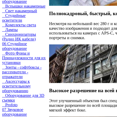
оборудование
Вспышки накамерные
Свет накамерный
Полнокадровый, быстрый, к
Студийные
осветители
Несмотря на небольшой вес 280 г и к
Комплекты света
качество изображения и подходит дл
Лампы
использоваться на камерах с APS-C, 
Синхронизаторы
портреты и снимки.
(Радио ИК кабели)
06 Студийное
оборудование
Фото Фоны и
Принадлежности для их
установки
Зонты - софтбоксы -
рассеиватели -
отражатели
Аксессуары к
осветительному
Высокое разрешение на всей
оборудованию
Оборудование для 3D
съемки
Этот улучшенный объектив был специ
Profoto
высокое разрешение по всей площади 
07 Звуковое
мягкий эффект боке.
оборудование