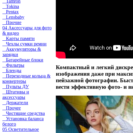
Tamron
Tokina
Pentax
Lensbaby
Прочие
04 Аксессуары для фото
& видео
Карты памяти
Чехлы сумки ремни
Аккумуляторы &
зарядки
Батарейные блоки
Фильтры
Компактный и легкий дискре
Бленды
изображения даже при максим
Переходные кольца &
пейзажной фотографии. Быст
конвертеры
вести эффективную фото- и в
Пульты ДУ
Штативы и
аксессуары
Держатели
Прочее
Чистящие средства
Установка баланса
белого
05 Осветительное