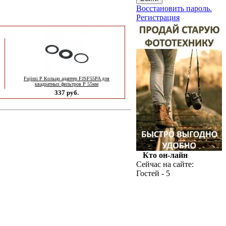
Восстановить пароль.
Регистрация
Fujimi P Кольцо адаптер FJSF55PA для
квадратных фильтров P 55мм
337 руб.
Кто он-лайн
Сейчас на сайте:
Гостей - 5