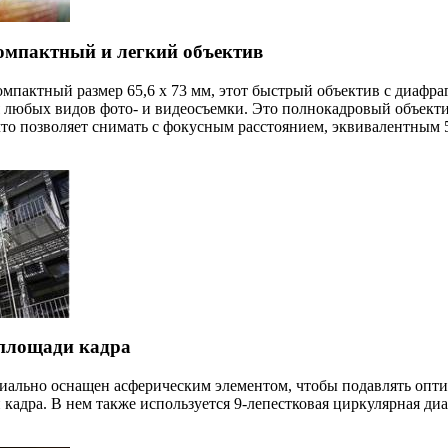
омпактный и легкий объектив
омпактный размер 65,6 x 73 мм, этот быстрый объектив с диафра
я любых видов фото- и видеосъемки. Это полнокадровый объект
что позволяет снимать с фокусным расстоянием, эквивалентным 
 площади кадра
ально оснащен асферическим элементом, чтобы подавлять опти
кадра. В нем также используется 9-лепестковая циркулярная диа