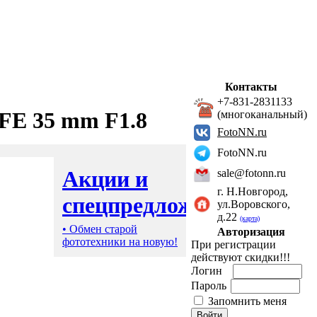
Контакты
+7-831-2831133
FE 35 mm F1.8
(многоканальный)
FotoNN.ru
FotoNN.ru
Акции и
sale@fotonn.ru
г. Н.Новгород,
спецпредложения
ул.Воровского,
д.22
(карта)
• Обмен старой
Авторизация
фототехники на новую!
При регистрации
действуют скидки!!!
Логин
Пароль
Запомнить меня