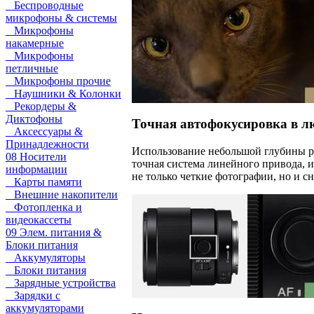
Беспроводные
микрофоны & системы
Микрофоны
накамерные
Микрофоны
петличные
Микрофоны прочие
Наушники & Колонки
Рекордеры &
Диктофоны
Точная автофокусировка в л
Аксессуары &
Принадлежности
Использование небольшой глубины рез
08 Носители
точная система линейного привода, 
информации
не только четкие фотографии, но и с
Карты памяти
Внешние накопители
Фотопленка и
видеокассеты
09 Элем. питания &
Блоки питания
Аккумуляторы
Блоки питания
Зарядные устройства
Зарядки с
аккумуляторами