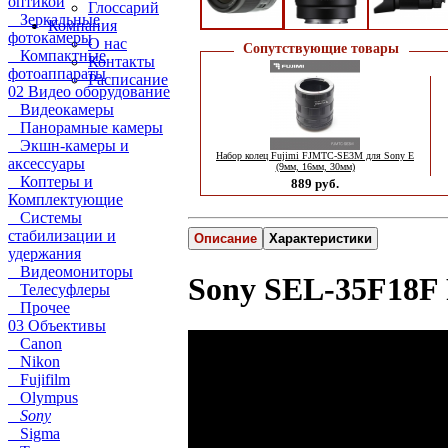
оптикой
Глоссарий
Зеркальные
Компания
фотокамеры
О нас
Сопутствующие товары
Компактные
Контакты
фотоаппараты
Расписание
02 Видео оборудование
Видеокамеры
Панорамные камеры
Экшн-камеры и
Набор колец Fujimi FJMTC-SE3M для Sony E
аксессуары
(9мм, 16мм, 30мм)
Коптеры и
889 руб.
Комплектующие
Системы
стабилизации и
Описание
Характеристики
удержания
Видеомониторы
Sony SEL-35F18F 
Телесуфлеры
Прочее
03 Объективы
Canon
Nikon
Fujifilm
Olympus
Sony
Sigma