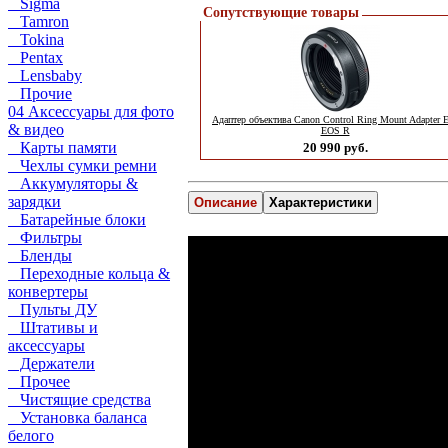
Sigma
Сопутствующие товары
Tamron
Tokina
Pentax
Lensbaby
Прочие
04 Аксессуары для фото
Адаптер объектива Canon Control Ring Mount Adapter 
& видео
EOS R
Карты памяти
20 990 руб.
Чехлы сумки ремни
Аккумуляторы &
зарядки
Описание
Характеристики
Батарейные блоки
Фильтры
Бленды
Переходные кольца &
конвертеры
Пульты ДУ
Штативы и
аксессуары
Держатели
Прочее
Чистящие средства
Установка баланса
белого