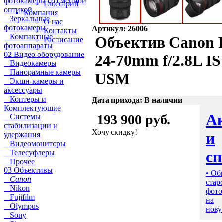
фотокамеры со сменной
Глоссарий
оптикой
Компания
Зеркальные
О нас
фотокамеры
Артикул: 26006
Контакты
Компактные
Объектив Canon
Расписание
фотоаппараты
02 Видео оборудование
24-70mm f/2.8L IS
Видеокамеры
Панорамные камеры
USM
Экшн-камеры и
аксессуары
Коптеры и
Дата прихода: В наличии
Комплектующие
А
193 900 руб.
Системы
стабилизации и
Хочу скидку!
и
удержания
Видеомониторы
с
Телесуфлеры
Прочее
03 Объективы
• Об
Canon
стар
Nikon
фото
Fujifilm
на
Olympus
нову
Sony