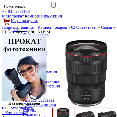
+7-831-2831133
Фотопрокат
Комиссионка
Акции
Корзина пуста.
Главная страница
Каталог товаров
03 Объективы
Canon
Обзоры
RF 24-70mm f/2.8L IS USM
Фотоаппараты
Объективы
Фильтры
Новости
Фото и видео
Гаджеты
Аксессуары
Слухи
Новости компании
Услуги
Прокат фототехники
Выкуп и реализация
Покупателям
Акции
Как сделать заказ
Каталог товаров
Доставка и оплата
01 Фотоаппараты
Кредит
Компактные
Гарантии