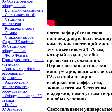
05 Осветительное
оборудование
Вспышки накамерные
Свет накамерный
Студийные
осветители
Комплекты света
Фотографируйте на свою
Лампы
Синхронизаторы
полнокадровую беззеркальн
(Радио ИК кабели)
камеру как настоящий мастер
06 Студийное
зум-объективом 24–70 мм,
оборудование
который создан, чтобы
Фото Фоны и
Принадлежности для их
превосходить ожидания.
установки
Первоклассная оптическая
Зонты - софтбоксы -
конструкция, высокая светос
рассеиватели -
f/2.8 и стабилизация
отражатели
изображения с эффектом,
Аксессуары к
осветительному
эквивалентным 5 ступеням
оборудованию
выдержки, помогут вам твор
Оборудование для 3D
в любых условиях.
съемки
Profoto
Светосильный и универсаль
07 Звуковое