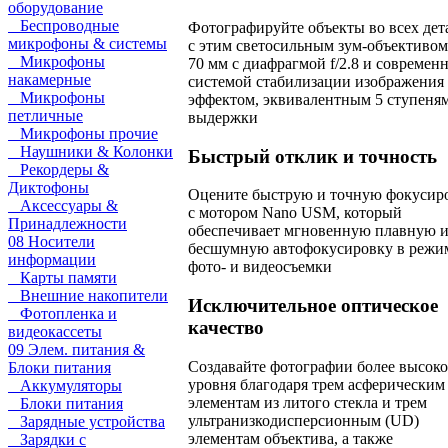
оборудование
Беспроводные
Фотографируйте объекты во всех дет
микрофоны & системы
с этим светосильным зум-объективом
Микрофоны
70 мм с диафрагмой f/2.8 и современ
накамерные
системой стабилизации изображения 
Микрофоны
эффектом, эквивалентным 5 ступеня
петличные
выдержки
Микрофоны прочие
Наушники & Колонки
Быстрый отклик и точность
Рекордеры &
Диктофоны
Оцените быструю и точную фокусир
Аксессуары &
с мотором Nano USM, который
Принадлежности
обеспечивает мгновенную плавную 
08 Носители
бесшумную автофокусировку в режи
информации
фото- и видеосъемки
Карты памяти
Внешние накопители
Исключительное оптическое
Фотопленка и
качество
видеокассеты
09 Элем. питания &
Создавайте фотографии более высоко
Блоки питания
уровня благодаря трем асферическим
Аккумуляторы
элементам из литого стекла и трем
Блоки питания
ультранизкодисперсионным (UD)
Зарядные устройства
элементам объектива, а также
Зарядки с