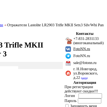
ли
Отражатели Lastolite LR2903 Trifle MKII Setx3 Silv/Whi Pan
Контакты
+7-831-2831133
 Trifle MKII
(многоканальный)
FotoNN.ru
 3
FotoNN.ru
sale@fotonn.ru
г. Н.Новгород,
ул.Воровского,
д.22
(карта)
Авторизация
При регистрации
действуют скидки!!!
Логин
Пароль
Запомнить меня