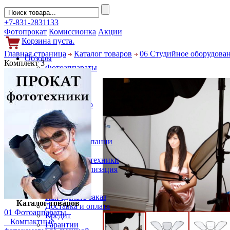
+7-831-2831133
Фотопрокат
Комиссионка
Акции
Корзина пуста.
Главная страница
Каталог товаров
06 Студийное оборудова
Обзоры
Комплект 3
Фотоаппараты
Объективы
Фильтры
Новости
Фото и видео
Гаджеты
Аксессуары
Слухи
Новости компании
Услуги
Прокат фототехники
Выкуп и реализация
Покупателям
Акции
Как сделать заказ
Каталог товаров
Доставка и оплата
01 Фотоаппараты
Кредит
Компактные
Гарантии