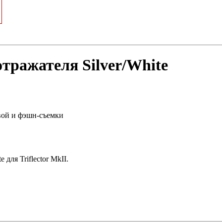
 отражателя Silver/White
вой и фэшн-съемки
 для Triflector MkII.