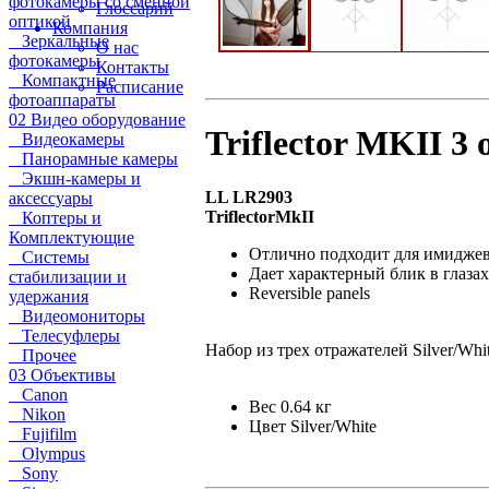
фотокамеры со сменной
Глоссарий
оптикой
Компания
Зеркальные
О нас
фотокамеры
Контакты
Компактные
Расписание
фотоаппараты
02 Видео оборудование
Triflector MKII 3
Видеокамеры
Панорамные камеры
Экшн-камеры и
LL LR2903
аксессуары
TriflectorMkII
Коптеры и
Комплектующие
Отлично подходит для имидже
Системы
Дает характерный блик в глазах
стабилизации и
Reversible panels
удержания
Видеомониторы
Телесуфлеры
Набор из трех отражателей Silver/White
Прочее
03 Объективы
Canon
Вес 0.64 кг
Nikon
Цвет Silver/White
Fujifilm
Olympus
Sony