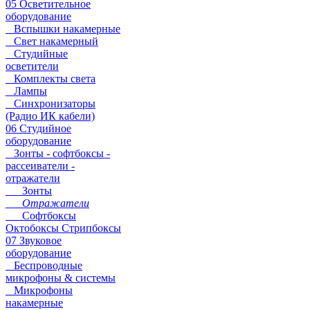
05 Осветительное
оборудование
Вспышки накамерные
Свет накамерный
Студийные
осветители
Комплекты света
Лампы
Синхронизаторы
(Радио ИК кабели)
06 Студийное
оборудование
Зонты - софтбоксы -
рассеиватели -
отражатели
Зонты
Отражатели
Софтбоксы
Октобоксы Стрипбоксы
07 Звуковое
оборудование
Беспроводные
микрофоны & системы
Микрофоны
накамерные