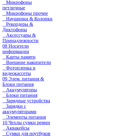
Микрофоны
петличные
Микрофоны прочие
Наушники & Колонки
Рекордеры &
Диктофоны
Аксессуары &
Принадлежности
08 Носители
информации
Карты памяти
Внешние накопители
Фотопленка и
видеокассеты
09 Элем. питания &
Блоки питания
Аккумуляторы
Блоки питания
Зарядные устройства
Зарядки с
аккумуляторами
Элементы питания
10 Чехлы сумки ремни
Аквакейсы
Сумки для ноутбуков