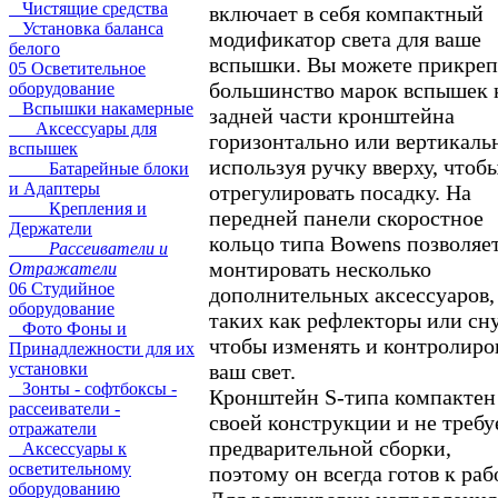
Чистящие средства
включает в себя компактный
Установка баланса
модификатор света для ваше
белого
вспышки. Вы можете прикреп
05 Осветительное
большинство марок вспышек 
оборудование
Вспышки накамерные
задней части кронштейна
Аксессуары для
горизонтально или вертикаль
вспышек
используя ручку вверху, чтоб
Батарейные блоки
и Адаптеры
отрегулировать посадку. На
Крепления и
передней панели скоростное
Держатели
кольцо типа Bowens позволяе
Рассеиватели и
монтировать несколько
Отражатели
06 Студийное
дополнительных аксессуаров,
оборудование
таких как рефлекторы или сн
Фото Фоны и
чтобы изменять и контролиро
Принадлежности для их
ваш свет.
установки
Зонты - софтбоксы -
Кронштейн S-типа компактен
рассеиватели -
своей конструкции и не требу
отражатели
предварительной сборки,
Аксессуары к
осветительному
поэтому он всегда готов к раб
оборудованию