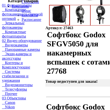
Каталог товаров
Глоссарий
01 Фотоаппараты
Компания
Компактные
О нас
фотокамеры со сменной
Контакты
оптикой
Расписание
Зеркальные
фотокамеры
Артикул: 27463
Компактные
Софтбокс Godox
фотоаппараты
02 Видео оборудование
SFGV5050 для
Видеокамеры
Панорамные камеры
накамерных
Экшн-камеры и
аксессуары
вспышек с сотам
Коптеры и
Комплектующие
27768
Системы
стабилизации и
удержания
Товар недоступен для заказа!
Видеомониторы
Телесуфлеры
Прочее
03 Объективы
Canon
Софтбокс Godox
Nikon