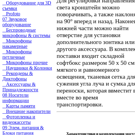
Для регулировки направления
Оборудование для 3D
света кронштейн можно
съемки
поворачивать, а также наклон
Profoto
07 Звуковое
на 90° вперед и назад. Наконец
оборудование
нижней части можно найти
Беспроводные
отверстие для установки
микрофоны & системы
Микрофоны
дополнительного зонтика или
накамерные
другого аксессуара. В компле
Микрофоны
поставки входит складной
петличные
софтбокс размером 50 х 50 см
Микрофоны прочие
Наушники & Колонки
мягкого и равномерного
Рекордеры &
освещения, тканевая сетка дл
Диктофоны
сужения угла луча и сумка дл
Аксессуары &
переноски, которая ввместит 
Принадлежности
08 Носители
вместе во время
информации
транспортировки.
Карты памяти
Внешние накопители
Фотопленка и
видеокассеты
09 Элем. питания &
Блоки питания
Характеристики и комплектация могу