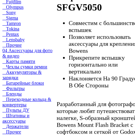
Fujifilm
SFGV5050
Olympus
Sony
Sigma
Совместим с большинст
Tamron
Tokina
вспышек
Pentax
Позволяет использовать
Lensbaby
аксессуары для креплени
Прочие
Bowens
04 Аксессуары для фото
& видео
Прикрепите вспышку
Карты памяти
горизонтально или
Чехлы сумки ремни
вертикально
Аккумуляторы &
Наклоняется На 90 Граду
зарядки
Батарейные блоки
В Обе Стороны
Фильтры
Бленды
Переходные кольца &
Разработанный для фотографо
конвертеры
которые любят путешествоват
Пульты ДУ
Штативы и
налегке, S-образный кронште
аксессуары
Bowens Mount Flash Bracket с
Держатели
софтбоксом и сеткой от Godo
Прочее