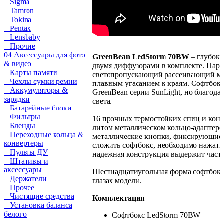
Sigma
Tamron
Tokina
Pentax
Lensbaby
Прочие
04 Аксессуары для фото
GreenBean LedStorm 70BW
– глубо
& видео
двумя диффузорами в комплекте. Пар
Карты памяти
светопропускающий рассеивающий ма
Чехлы сумки ремни
плавным угасанием к краям. Софтбо
Аккумуляторы &
GreenBean серии SunLight, но благ
зарядки
света.
Батарейные блоки
Фильтры
16 прочных термостойких спиц и кон
Бленды
литом металлическом кольцо-адаптер
Переходные кольца &
металлические кнопки, фиксирующие 
конвертеры
сложить софтбокс, необходимо нажа
Пульты ДУ
надежная конструкция выдержит част
Штативы и
аксессуары
Шестнадцатиугольная форма софтбокса
Держатели
глазах модели.
Прочее
Чистящие средства
Комплектация
Установка баланса
белого
Софтбокс LedStorm 70BW