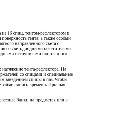
 из 16 спиц, тентом-рефлектором и
поверхность тента, а также особый
гкого направленного света с
ния со светодиодными осветителями
иодными источниками постоянного
 натяжение тента-рефлектора. На
ержателей со спицами и специальные
ым заведением спицы в паз. Чтобы
 займет много времени. Прочная
тересные блики на предметах или в