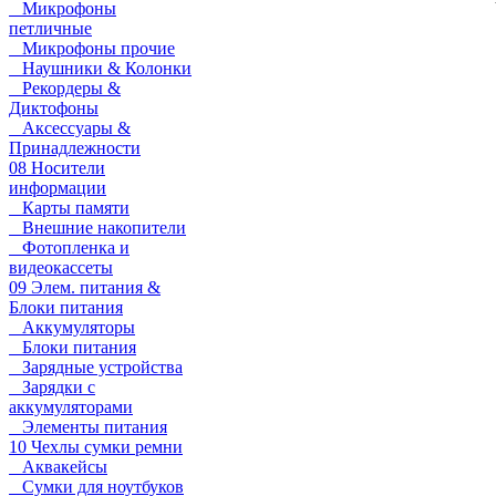
Микрофоны
петличные
Микрофоны прочие
Наушники & Колонки
Рекордеры &
Диктофоны
Аксессуары &
Принадлежности
08 Носители
информации
Карты памяти
Внешние накопители
Фотопленка и
видеокассеты
09 Элем. питания &
Блоки питания
Аккумуляторы
Блоки питания
Зарядные устройства
Зарядки с
аккумуляторами
Элементы питания
10 Чехлы сумки ремни
Аквакейсы
Сумки для ноутбуков