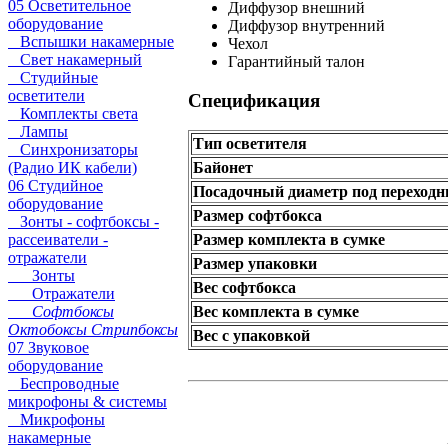
05 Осветительное
Диффузор внешний
оборудование
Диффузор внутренний
Вспышки накамерные
Чехол
Свет накамерный
Гарантийный талон
Студийные
осветители
Спецификация
Комплекты света
Лампы
Тип осветителя
Синхронизаторы
(Радио ИК кабели)
Байонет
06 Студийное
Посадочный диаметр под переходн
оборудование
Размер софтбокса
Зонты - софтбоксы -
рассеиватели -
Размер комплекта в сумке
отражатели
Размер упаковки
Зонты
Вес софтбокса
Отражатели
Софтбоксы
Вес комплекта в сумке
Октобоксы Стрипбоксы
Вес с упаковкой
07 Звуковое
оборудование
Беспроводные
микрофоны & системы
Микрофоны
накамерные