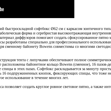
кий быстроскладной софтбокс Ø62 см с каркасом зонтичного типа
аболическая форма и серебристая высокоотражающая внутренняя 
териал диффузоров помогают создать сфокусированное пятно мя
ксы разработаны специально для профессионального использова
одаря сменному байонету Bowens совместимы со многими светод
струкция тента с липучками обеспечивают полное симметричное
е расположены байонетное кольцо Bowens (сменное), 16 пазов-д
спицы в этих пазах. Софтбокс раскладывается за минуту прост
ть 16 подпружиненных кнопок, фиксирующих спицы, что тоже не
ое использование в течение многих лет.
 позволяет создать круглое ровное световое пятно, а также ин