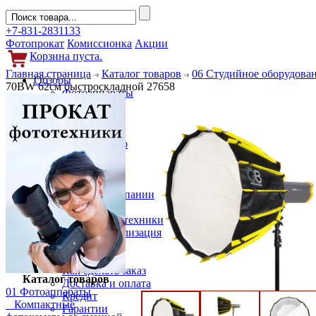
+7-831-2831133
Фотопрокат
Комиссионка
Акции
Корзина пуста.
Главная страница
Каталог товаров
06 Студийное оборудова
Обзоры
70BW 62см быстроскладной 27658
Фотоаппараты
Объективы
Фильтры
Новости
Фото и видео
Гаджеты
Аксессуары
Слухи
Новости компании
Услуги
Прокат фототехники
Выкуп и реализация
Покупателям
Акции
Как сделать заказ
Каталог товаров
Доставка и оплата
01 Фотоаппараты
Кредит
Компактные
Гарантии