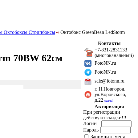
ы Октобоксы Стрипбоксы
Октобокс GreenBean LedStorm
Контакты
+7-831-2831133
orm 70BW 62см
(многоканальный)
FotoNN.ru
FotoNN.ru
sale@fotonn.ru
г. Н.Новгород,
ул.Воровского,
д.22
(карта)
Авторизация
При регистрации
действуют скидки!!!
Логин
Пароль
Запомнить меня