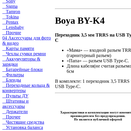
Sony
Sigma
Tamron
Tokina
Boya BY-K4
Pentax
Lensbaby
Прочие
Переходник 3,5 мм TRRS на USB Ty
04 Аксессуары для фото
C
& видео
Карты памяти
«Мама» — входной разъем TR
Чехлы сумки ремни
(гарнитурный разъем)
Аккумуляторы &
«Папа» — разъем USB Type-C.
зарядки
Длина кабеля(не считая разъемо
Батарейные блоки
6см
Фильтры
Бленды
В комплекте: 1 переходник 3,5 TRRS
Переходные кольца &
USB Type-C.
конвертеры
Пульты ДУ
Штативы и
аксессуары
Держатели
Характеристики и комплектация могут изменят
производителем без предупреждения.
Прочее
Не является публичной офертой
Чистящие средства
Установка баланса