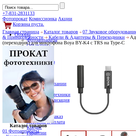
+7-831-2831133
Фотопрокат
Комиссионка
Акции
Корзина пуста.
Главная страница
Каталог товаров
07 Звуковое оборудовани
Обзоры
& Принадлежности
Кабели & Адаптеры & Переходники
Ад
Фотоаппараты
(переходник) для микрофона Boya BY-K4 с TRS на Type-C
Объективы
Фильтры
Новости
Фото и видео
Гаджеты
Аксессуары
Слухи
Новости компании
Услуги
Прокат фототехники
Выкуп и реализация
Покупателям
Акции
Как сделать заказ
Доставка и оплата
Каталог товаров
Кредит
01 Фотоаппараты
Гарантии