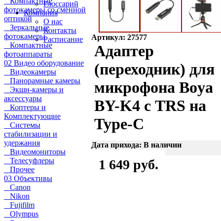
Компактные
Глоссарий
фотокамеры со сменной
Компания
оптикой
О нас
Зеркальные
Контакты
фотокамеры
Артикул: 27577
Расписание
Компактные
Адаптер
фотоаппараты
02 Видео оборудование
(переходник) для
Видеокамеры
Панорамные камеры
микрофона Boya
Экшн-камеры и
аксессуары
BY-K4 с TRS на
Коптеры и
Комплектующие
Type-C
Системы
стабилизации и
удержания
Дата прихода: В наличии
Видеомониторы
Телесуфлеры
1 649 руб.
Прочее
03 Объективы
Canon
Nikon
Fujifilm
Olympus