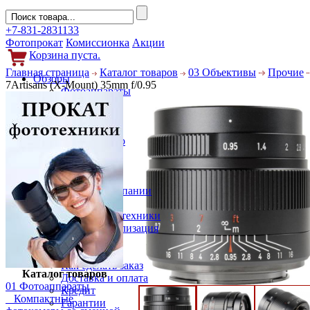
+7-831-2831133
Фотопрокат
Комиссионка
Акции
Корзина пуста.
Главная страница
Каталог товаров
03 Объективы
Прочие
Обзоры
7Artisans (X-Mount) 35mm f/0.95
Фотоаппараты
Объективы
Фильтры
Новости
Фото и видео
Гаджеты
Аксессуары
Слухи
Новости компании
Услуги
Прокат фототехники
Выкуп и реализация
Покупателям
Акции
Как сделать заказ
Каталог товаров
Доставка и оплата
01 Фотоаппараты
Кредит
Компактные
Гарантии