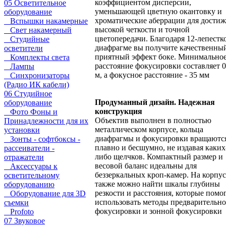
коэффициентом дисперсии,
05 Осветительное
уменьшающей цветную окантовку и
оборудование
хроматические аберрации для дости
Вспышки накамерные
высокой четкости и точной
Свет накамерный
цветопередачи. Благодаря 12-лепестк
Студийные
диафрагме вы получите качественны
осветители
приятный эффект боке. Минимально
Комплекты света
расстояние фокусировки составляет 0
Лампы
м, а фокусное расстояние - 35 мм
Синхронизаторы
(Радио ИК кабели)
06 Студийное
Продуманный дизайн. Надежная
оборудование
конструкция
Фото Фоны и
Объектив выполнен в полностью
Принадлежности для их
металлическом корпусе, кольца
установки
диафрагмы и фокусировки вращаютс
Зонты - софтбоксы -
плавно и бесшумно, не издавая каких
рассеиватели -
либо щелчков. Компактный размер и
отражатели
весовой баланс идеальны для
Аксессуары к
беззеркальных кроп-камер. На корпус
осветительному
также можно найти шкалы глубины
оборудованию
резкости и расстояния, которые помо
Оборудование для 3D
использовать методы предварительн
съемки
фокусировки и зонной фокусировки
Profoto
07 Звуковое