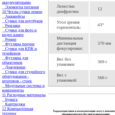
аккумуляторами
Лепестки
Элементы питания
12
диафрагмы:
10 Чехлы сумки ремни
Аквакейсы
Сумки для ноутбуков
Угол зрения
43°
Рюкзаки
горизонталь:
Сумки для фото и
видео камер
Минимальная
Ремни
дистанция
370 мм
Футляры прочие
фокусировки:
Сумки для КПК и
телефонов
Футляры для
Вес без
369 г
объективов
упаковки:
Дождевики
Сумки для студийного
Вес с
оборудования -
566 г
упаковкой:
штативов - стоек
Модульные системы и
компоненты
11 Расходные материалы
Бумага
Картриджи
12 Компьютерная
Характеристики и комплектация могут изменят
техника
производителем без предупреждения.