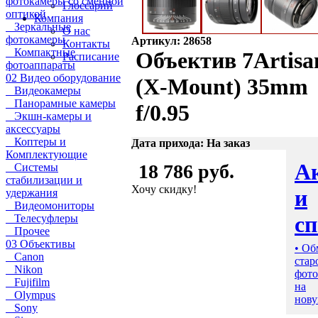
фотокамеры со сменной
Глоссарий
оптикой
Компания
Зеркальные
О нас
фотокамеры
Артикул: 28658
Контакты
Компактные
Объектив 7Artisa
Расписание
фотоаппараты
02 Видео оборудование
(X-Mount) 35mm
Видеокамеры
Панорамные камеры
f/0.95
Экшн-камеры и
аксессуары
Коптеры и
Дата прихода: На заказ
Комплектующие
А
18 786 руб.
Системы
стабилизации и
Хочу скидку!
и
удержания
Видеомониторы
с
Телесуфлеры
Прочее
03 Объективы
• Об
Canon
стар
Nikon
фото
Fujifilm
на
Olympus
нову
Sony