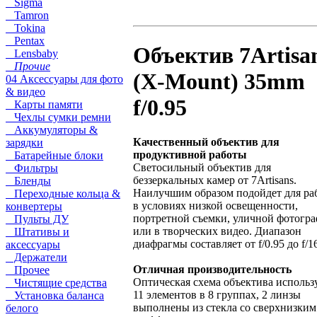
Sigma
Tamron
Tokina
Pentax
Объектив 7Artisa
Lensbaby
Прочие
(X-Mount) 35mm
04 Аксессуары для фото
& видео
f/0.95
Карты памяти
Чехлы сумки ремни
Аккумуляторы &
Качественный объектив для
зарядки
продуктивной работы
Батарейные блоки
Светосильный объектив для
Фильтры
беззеркальных камер от 7Artisans.
Бленды
Наилучшим образом подойдет для ра
Переходные кольца &
в условиях низкой освещенности,
конвертеры
портретной съемки, уличной фотогра
Пульты ДУ
или в творческих видео. Диапазон
Штативы и
диафрагмы составляет от f/0.95 до f/1
аксессуары
Держатели
Отличная производительность
Прочее
Оптическая схема объектива использ
Чистящие средства
11 элементов в 8 группах, 2 линзы
Установка баланса
выполнены из стекла со сверхнизким
белого