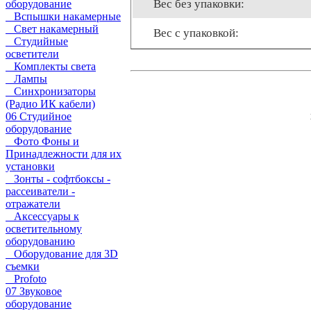
Вес без упаковки:
оборудование
Вспышки накамерные
Свет накамерный
Вес с упаковкой:
Студийные
осветители
Комплекты света
Лампы
Синхронизаторы
(Радио ИК кабели)
06 Студийное
оборудование
Фото Фоны и
Принадлежности для их
установки
Зонты - софтбоксы -
рассеиватели -
отражатели
Аксессуары к
осветительному
оборудованию
Оборудование для 3D
съемки
Profoto
07 Звуковое
оборудование