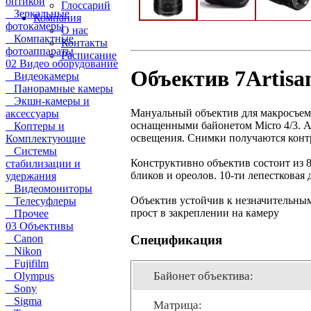
оптикой
Глоссарий
Зеркальные
Компания
фотокамеры
О нас
Компактные
Контакты
фотоаппараты
Расписание
02 Видео оборудование
Объектив 7Artisa
Видеокамеры
Панорамные камеры
Экшн-камеры и
Мануальный объектив для макросъемк
аксессуары
оснащенными байонетом Micro 4/3. А
Коптеры и
освещения. Снимки получаются контр
Комплектующие
Системы
Конструктивно объектив состоит из 
стабилизации и
бликов и ореолов. 10-ти лепестковая
удержания
Видеомониторы
Объектив устойчив к незначительны
Телесуфлеры
прост в закреплении на камеру
Прочее
03 Объективы
Спецификация
Canon
Nikon
Fujifilm
Байонет объектива:
Olympus
Sony
Sigma
Матрица: