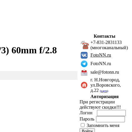
Контакты
+7-831-2831133
/3) 60mm f/2.8
(многоканальный)
FotoNN.ru
FotoNN.ru
sale@fotonn.ru
г. Н.Новгород,
ул.Воровского,
д.22
(карта)
Авторизация
При регистрации
действуют скидки!!!
Логин
Пароль
Запомнить меня