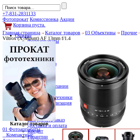
+7-831-2831133
Фотопрокат
Комиссионка
Акции
Корзина пуста.
Главная страница
Каталог товаров
03 Объективы
Прочие
Обзоры
Viltrox (X-Mount) AF 13mm f/1.4
Фотоаппараты
Объективы
Фильтры
Новости
Фото и видео
Гаджеты
Аксессуары
Слухи
Новости компании
Услуги
Прокат фототехники
Выкуп и реализация
Покупателям
Акции
Как сделать заказ
Каталог товаров
Доставка и оплата
01 Фотоаппараты
Кредит
Компактные
Гарантии