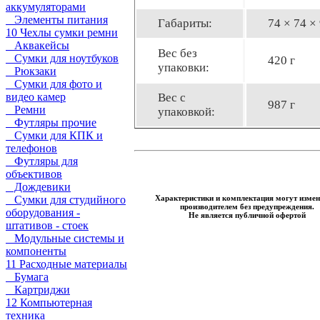
аккумуляторами
Элементы питания
Габариты:
74 × 74 ×
10 Чехлы сумки ремни
Аквакейсы
Вес без
Сумки для ноутбуков
420 г
упаковки:
Рюкзаки
Сумки для фото и
видео камер
Вес с
987 г
Ремни
упаковкой:
Футляры прочие
Сумки для КПК и
телефонов
Футляры для
объективов
Дождевики
Сумки для студийного
Характеристики и комплектация могут измен
производителем без предупреждения.
оборудования -
Не является публичной офертой
штативов - стоек
Модульные системы и
компоненты
11 Расходные материалы
Бумага
Картриджи
12 Компьютерная
техника