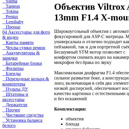
Sigma
Объектив Viltrox
Tamron
Tokina
13mm F1.4 X-mou
Pentax
Lensbaby
Прочие
Широкоугольный объектив с автомат
04 Аксессуары для фото
фокусировкой для ASP-C матрицы. 
& видео
универсальна и отлично подходит ка
Карты памяти
пейзажной, так и для портретной съё
Чехлы сумки ремни
Бесшумный STM мотор позволяет с
Аккумуляторы &
комфортом снимать видео на накаме
зарядки
микрофон без брака по звуку
Батарейные блоки
Фильтры
Максимальная диафрагма F1.4 обесп
Бленды
сильное размытие боке, а конструкци
Переходные кольца &
линз, включающая в себя два элемент
конвертеры
низкой дисперсией, обеспечивает вос
Пульты ДУ
качество картинки с естественными 
Штативы и
и без искажений
аксессуары
Держатели
Комплектация:
Прочее
Чистящие средства
объектив
Установка баланса
бленда
белого