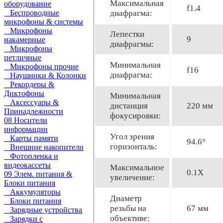
Максимальная
оборудование
f1.4
Беспроводные
диафрагма:
микрофоны & системы
Микрофоны
Лепестки
9
накамерные
диафрагмы:
Микрофоны
петличные
Минимальная
Микрофоны прочие
f16
диафрагма:
Наушники & Колонки
Рекордеры &
Диктофоны
Минимальная
Аксессуары &
дистанция
220 мм
Принадлежности
фокусировки:
08 Носители
информации
Угол зрения
Карты памяти
94.6°
горизонталь:
Внешние накопители
Фотопленка и
видеокассеты
Максимальное
0.1X
09 Элем. питания &
увеличение:
Блоки питания
Аккумуляторы
Диаметр
Блоки питания
резьбы на
67 мм
Зарядные устройства
объективе:
Зарядки с