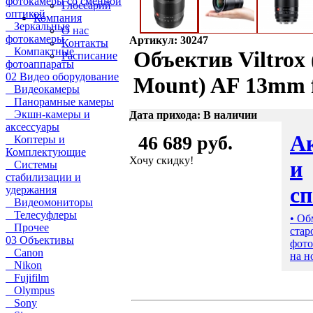
фотокамеры со сменной
Глоссарий
оптикой
Компания
Зеркальные
О нас
фотокамеры
Артикул: 30247
Контакты
Компактные
Объектив Viltrox 
Расписание
фотоаппараты
02 Видео оборудование
Mount) AF 13mm f
Видеокамеры
Панорамные камеры
Экшн-камеры и
Дата прихода: В наличии
аксессуары
А
46 689 руб.
Коптеры и
Комплектующие
Хочу скидку!
и
Системы
стабилизации и
с
удержания
Видеомониторы
Телесуфлеры
• Об
Прочее
стар
03 Объективы
фото
Canon
на н
Nikon
Fujifilm
Olympus
Sony