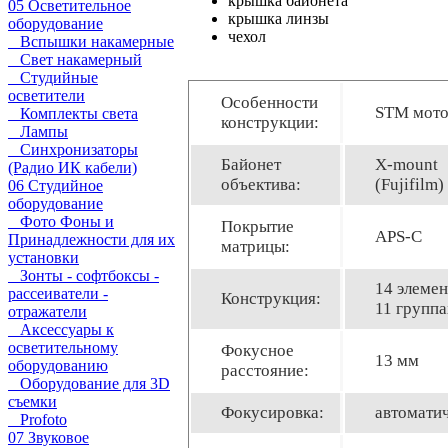
крышка байонета
05 Осветительное
крышка линзы
оборудование
чехол
Вспышки накамерные
Свет накамерный
Студийные
осветители
Особенности
STM мот
Комплекты света
конструкции:
Лампы
Синхронизаторы
Байонет
X-mount
(Радио ИК кабели)
объектива:
(Fujifilm)
06 Студийное
оборудование
Фото Фоны и
Покрытие
APS-C
Принадлежности для их
матрицы:
установки
Зонты - софтбоксы -
14 элемен
рассеиватели -
Конструкция:
11 группа
отражатели
Аксессуары к
осветительному
Фокусное
13 мм
оборудованию
расстояние:
Оборудование для 3D
съемки
Фокусировка:
автомати
Profoto
07 Звуковое