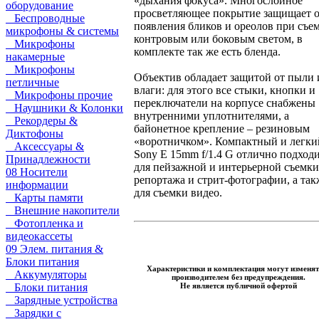
«дыхания фокуса». Многослойное
оборудование
просветляющее покрытие защищает 
Беспроводные
появления бликов и ореолов при съем
микрофоны & системы
контровым или боковым светом, в
Микрофоны
комплекте так же есть бленда.
накамерные
Микрофоны
Объектив обладает защитой от пыли 
петличные
влаги: для этого все стыки, кнопки и
Микрофоны прочие
переключатели на корпусе снабжены
Наушники & Колонки
внутренними уплотнителями, а
Рекордеры &
байонетное крепление – резиновым
Диктофоны
«воротничком». Компактный и легки
Аксессуары &
Sony E 15mm f/1.4 G отлично подход
Принадлежности
для пейзажной и интерьерной съемки
08 Носители
репортажа и стрит-фотографии, а так
информации
для съемки видео.
Карты памяти
Внешние накопители
Фотопленка и
видеокассеты
09 Элем. питания &
Блоки питания
Характеристики и комплектация могут изменят
Аккумуляторы
производителем без предупреждения.
Блоки питания
Не является публичной офертой
Зарядные устройства
Зарядки с