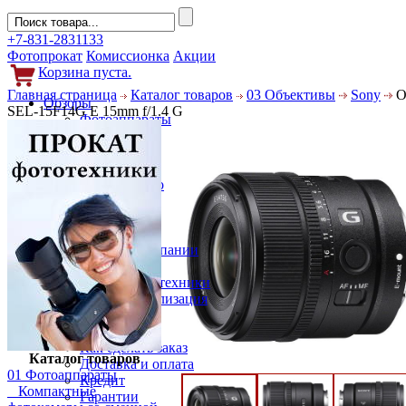
+7-831-2831133
Фотопрокат
Комиссионка
Акции
Корзина пуста.
Главная страница
Каталог товаров
03 Объективы
Sony
О
Обзоры
SEL-15F14G E 15mm f/1.4 G
Фотоаппараты
Объективы
Фильтры
Новости
Фото и видео
Гаджеты
Аксессуары
Слухи
Новости компании
Услуги
Прокат фототехники
Выкуп и реализация
Покупателям
Акции
Как сделать заказ
Каталог товаров
Доставка и оплата
01 Фотоаппараты
Кредит
Компактные
Гарантии