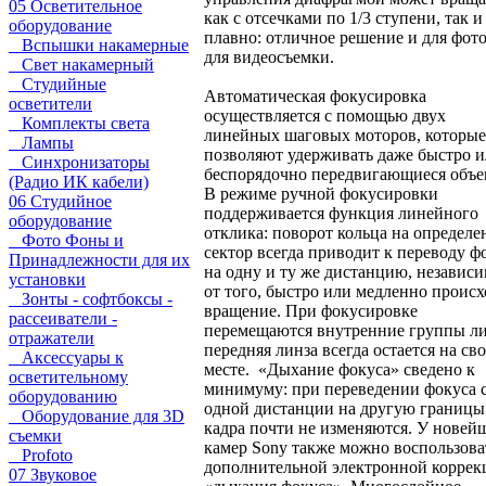
05 Осветительное
как с отсечками по 1/3 ступени, так и
оборудование
плавно: отличное решение и для фото
Вспышки накамерные
для видеосъемки.
Свет накамерный
Студийные
Автоматическая фокусировка
осветители
осуществляется с помощью двух
Комплекты света
линейных шаговых моторов, которые
Лампы
позволяют удерживать даже быстро 
Синхронизаторы
беспорядочно передвигающиеся объе
(Радио ИК кабели)
В режиме ручной фокусировки
06 Студийное
поддерживается функция линейного
оборудование
отклика: поворот кольца на определ
Фото Фоны и
сектор всегда приводит к переводу ф
Принадлежности для их
на одну и ту же дистанцию, независ
установки
от того, быстро или медленно проис
Зонты - софтбоксы -
вращение. При фокусировке
рассеиватели -
перемещаются внутренние группы ли
отражатели
передняя линза всегда остается на св
Аксессуары к
месте. «Дыхание фокуса» сведено к
осветительному
минимуму: при переведении фокуса 
оборудованию
одной дистанции на другую границы
Оборудование для 3D
кадра почти не изменяются. У новей
съемки
камер Sony также можно воспользова
Profoto
дополнительной электронной коррек
07 Звуковое