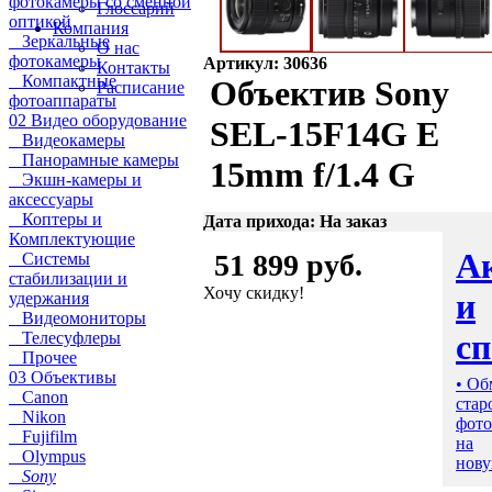
фотокамеры со сменной
Глоссарий
оптикой
Компания
Зеркальные
О нас
фотокамеры
Артикул: 30636
Контакты
Компактные
Объектив Sony
Расписание
фотоаппараты
02 Видео оборудование
SEL-15F14G E
Видеокамеры
Панорамные камеры
15mm f/1.4 G
Экшн-камеры и
аксессуары
Коптеры и
Дата прихода: На заказ
Комплектующие
А
51 899 руб.
Системы
стабилизации и
Хочу скидку!
и
удержания
Видеомониторы
с
Телесуфлеры
Прочее
03 Объективы
• Об
Canon
стар
Nikon
фото
Fujifilm
на
Olympus
нову
Sony