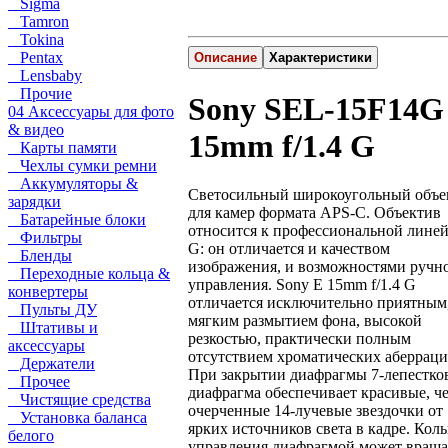
Sigma
Tamron
Tokina
Pentax
Описание
Характеристики
Lensbaby
Прочие
Sony SEL-15F14G
04 Аксессуары для фото
& видео
15mm f/1.4 G
Карты памяти
Чехлы сумки ремни
Аккумуляторы &
Светосильный широкоугольный объе
зарядки
для камер формата APS-C. Объектив
Батарейные блоки
относится к профессиональной лине
Фильтры
G: он отличается и качеством
Бленды
изображения, и возможностями ручн
Переходные кольца &
управления. Sony E 15mm f/1.4 G
конвертеры
отличается исключительно приятным
Пульты ДУ
мягким размытием фона, высокой
Штативы и
резкостью, практически полным
аксессуары
отсутствием хроматических аберраци
Держатели
При закрытии диафрагмы 7-лепестко
Прочее
диафрагма обеспечивает красивые, ч
Чистящие средства
очерченные 14-лучевые звездочки от
Установка баланса
ярких источников света в кадре. Кол
белого
управления диафрагмой может враща